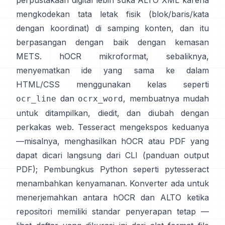
perpustakaan digital lebih suka
ALTO XML
karena
mengkodekan tata letak fisik (blok/baris/kata
dengan koordinat) di samping konten, dan itu
berpasangan dengan baik dengan kemasan
METS.
hOCR
mikroformat, sebaliknya,
menyematkan ide yang sama ke dalam
HTML/CSS menggunakan kelas seperti
dan
, membuatnya mudah
ocr_line
ocrx_word
untuk ditampilkan, diedit, dan diubah dengan
perkakas web. Tesseract mengekspos keduanya
—misalnya, menghasilkan hOCR atau PDF yang
dapat dicari langsung dari CLI (
panduan output
PDF
); Pembungkus Python seperti
pytesseract
menambahkan kenyamanan. Konverter ada untuk
menerjemahkan antara hOCR dan ALTO ketika
repositori memiliki standar penyerapan tetap —