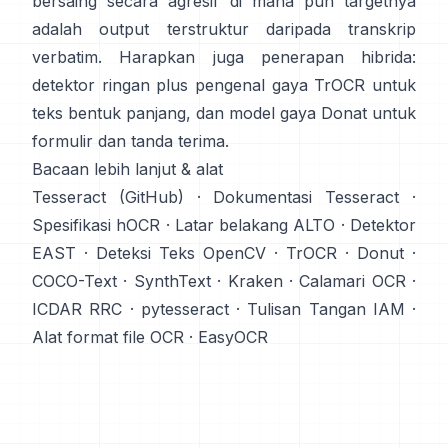
bersaing secara agresif di mana pun targetnya
adalah output terstruktur daripada transkrip
verbatim. Harapkan juga penerapan hibrida:
detektor ringan plus pengenal gaya TrOCR untuk
teks bentuk panjang, dan model gaya Donat untuk
formulir dan tanda terima.
Bacaan lebih lanjut & alat
Tesseract (GitHub)
·
Dokumentasi Tesseract
·
Spesifikasi hOCR
·
Latar belakang ALTO
·
Detektor
EAST
·
Deteksi Teks OpenCV
·
TrOCR
·
Donut
·
COCO-Text
·
SynthText
·
Kraken
·
Calamari OCR
·
ICDAR RRC
·
pytesseract
·
Tulisan Tangan IAM
·
Alat format file OCR
·
EasyOCR