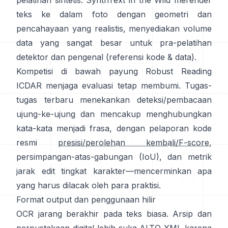
pelatihan sintetis:
SynthText in the Wild
merender
teks ke dalam foto dengan geometri dan
pencahayaan yang realistis, menyediakan volume
data yang sangat besar untuk pra-pelatihan
detektor dan pengenal (referensi
kode & data
).
Kompetisi di bawah
payung Robust Reading
ICDAR
menjaga evaluasi tetap membumi. Tugas-
tugas terbaru menekankan deteksi/pembacaan
ujung-ke-ujung dan mencakup menghubungkan
kata-kata menjadi frasa, dengan pelaporan kode
resmi
presisi/perolehan kembali/F-score
,
persimpangan-atas-gabungan (IoU), dan metrik
jarak edit tingkat karakter—mencerminkan apa
yang harus dilacak oleh para praktisi.
Format output dan penggunaan hilir
OCR jarang berakhir pada teks biasa. Arsip dan