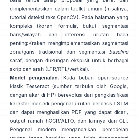
baris tanpa tahap proposal yang berat dan
diimplementasikan dalam toolkit umum (misalnya,
tutorial deteksi teks OpenCV
). Pada halaman yang
kompleks (koran, formulir, buku), segmentasi
baris/wilayah dan inferensi urutan baca
penting:
Kraken
mengimplementasikan segmentasi
zona/garis tradisional dan segmentasi
baseline
saraf, dengan dukungan eksplisit untuk berbagai
skrip dan arah (LTR/RTL/vertikal).
Model pengenalan.
Kuda beban open-source
klasik
Tesseract
(sumber terbuka oleh Google,
dengan akar di HP) berevolusi dari pengklasifikasi
karakter menjadi pengenal urutan berbasis LSTM
dan dapat menghasilkan PDF yang dapat dicari,
output ramah hOCR/ALTO
, dan lainnya dari CLI.
Pengenal modern mengandalkan pemodelan