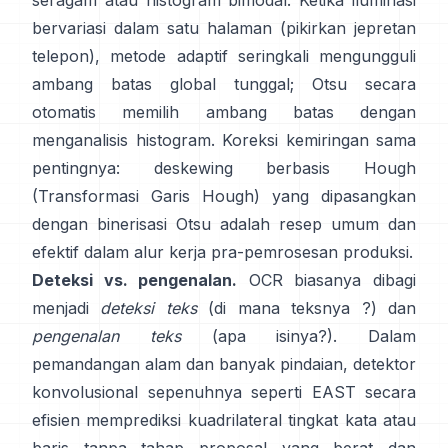
seragam atau histogram bimodal. Ketika iluminasi
bervariasi dalam satu halaman (pikirkan jepretan
telepon), metode adaptif seringkali mengungguli
ambang batas global tunggal; Otsu secara
otomatis memilih ambang batas dengan
menganalisis histogram. Koreksi kemiringan sama
pentingnya: deskewing berbasis Hough
(
Transformasi Garis Hough
) yang dipasangkan
dengan binerisasi Otsu adalah resep umum dan
efektif dalam alur kerja pra-pemrosesan produksi.
Deteksi vs. pengenalan.
OCR biasanya dibagi
menjadi
deteksi teks
(di mana teksnya ?) dan
pengenalan teks
(apa isinya?). Dalam
pemandangan alam dan banyak pindaian, detektor
konvolusional sepenuhnya seperti
EAST
secara
efisien memprediksi kuadrilateral tingkat kata atau