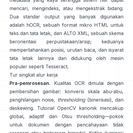
metadata yang kaya sehingga sistem hilir dapat
mencari, mengindeks, atau mengekstrak bidang.
Dua standar output yang banyak digunakan
adalah
hOCR
, sebuah format mikro HTML untuk
teks dan tata letak, dan
ALTO XML
, sebuah skema
berorientasi perpustakaan/arsip; keduanya
mempertahankan posisi, urutan baca, dan isyarat
tata letak lainnya dan didukung oleh mesin
populer seperti
Tesseract
.
Tur singkat alur kerja
Pra-pemrosesan.
Kualitas OCR dimulai dengan
pembersihan gambar: konversi skala abu-abu,
penghilangan noise,
thresholding
(binerisasi), dan
deskewing. Tutorial OpenCV kanonik mencakup
global,
adaptif
dan
Otsu
thresholding—pokok
untuk dokumen dengan pencahayaan tidak