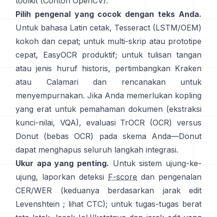
toolkit (
Contoh OpenCV
).
Pilih pengenal yang cocok dengan teks Anda.
Untuk bahasa Latin cetak,
Tesseract (LSTM/OEM)
kokoh dan cepat; untuk multi-skrip atau prototipe
cepat,
EasyOCR
produktif; untuk tulisan tangan
atau jenis huruf historis, pertimbangkan
Kraken
atau
Calamari
dan rencanakan untuk
menyempurnakan. Jika Anda memerlukan kopling
yang erat untuk pemahaman dokumen (ekstraksi
kunci-nilai, VQA), evaluasi
TrOCR
(OCR) versus
Donut
(bebas OCR) pada skema Anda—Donut
dapat menghapus seluruh langkah integrasi.
Ukur apa yang penting.
Untuk sistem ujung-ke-
ujung, laporkan deteksi
F-score
dan pengenalan
CER/WER (keduanya berdasarkan jarak edit
Levenshtein ; lihat
CTC
); untuk tugas-tugas berat