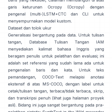
baris yang fleksibel,
Calamari
membangun di atas
garis keturunan Ocropy (
Ocropy
) dengan
pengenal (multi-)LSTM+CTC dan CLI untuk
menyempurnakan model kustom.
Dataset dan tolok ukur
Generalisasi bergantung pada data. Untuk tulisan
tangan,
Database Tulisan Tangan IAM
menyediakan kalimat bahasa Inggris yang
beragam penulis untuk pelatihan dan evaluasi; ini
adalah set referensi yang sudah lama ada untuk
pengenalan baris dan kata. Untuk teks
pemandangan,
COCO-Text
melapisi anotasi
ekstensif di atas MS-COCO, dengan label untuk
cetak/tulisan tangan, terbaca/tidak terbaca, skrip,
dan transkripsi penuh (lihat juga halaman
proyek
asli
). Bidang ini juga sangat bergantung pada pra-