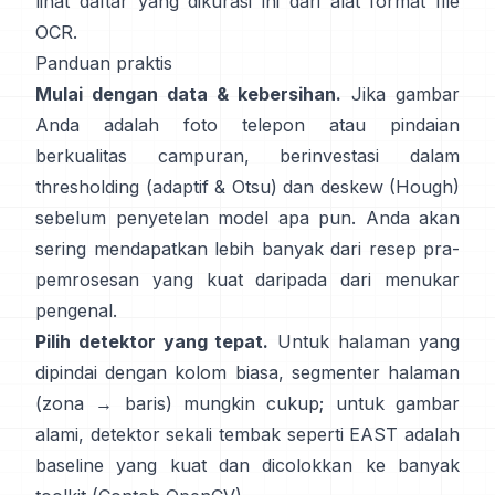
lihat daftar yang dikurasi ini dari
alat format file
OCR
.
Panduan praktis
Mulai dengan data & kebersihan.
Jika gambar
Anda adalah foto telepon atau pindaian
berkualitas campuran, berinvestasi dalam
thresholding (
adaptif & Otsu
) dan deskew (
Hough
)
sebelum penyetelan model apa pun. Anda akan
sering mendapatkan lebih banyak dari resep pra-
pemrosesan yang kuat daripada dari menukar
pengenal.
Pilih detektor yang tepat.
Untuk halaman yang
dipindai dengan kolom biasa, segmenter halaman
(zona → baris) mungkin cukup; untuk gambar
alami, detektor sekali tembak seperti
EAST
adalah
baseline yang kuat dan dicolokkan ke banyak