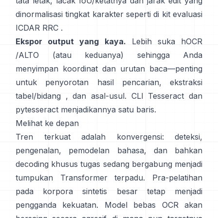
tata letak, lacak IoU/ketatnya dan jarak edit yang
dinormalisasi tingkat karakter seperti di
kit evaluasi
ICDAR RRC
.
Ekspor output yang kaya.
Lebih suka
hOCR
/
ALTO
(atau keduanya) sehingga Anda
menyimpan koordinat dan urutan baca—penting
untuk penyorotan hasil pencarian, ekstraksi
tabel/bidang , dan asal-usul. CLI Tesseract dan
pytesseract
menjadikannya satu baris.
Melihat ke depan
Tren terkuat adalah konvergensi: deteksi,
pengenalan, pemodelan bahasa, dan bahkan
decoding khusus tugas sedang bergabung menjadi
tumpukan Transformer terpadu. Pra-pelatihan
pada
korpora sintetis besar
tetap menjadi
pengganda kekuatan. Model bebas OCR akan