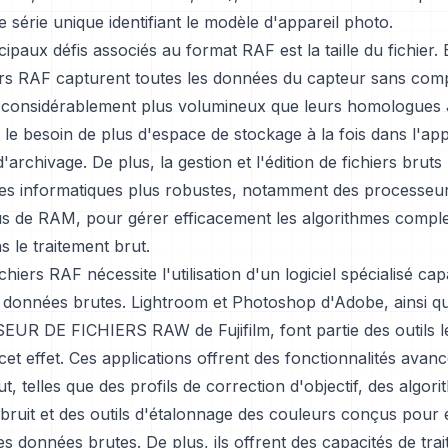
série unique identifiant le modèle d'appareil photo.
cipaux défis associés au format RAF est la taille du fichier.
ers RAF capturent toutes les données du capteur sans comp
 considérablement plus volumineux que leurs homologues
r le besoin de plus d'espace de stockage à la fois dans l'ap
d'archivage. De plus, la gestion et l'édition de fichiers bruts
es informatiques plus robustes, notamment des processeur
lus de RAM, pour gérer efficacement les algorithmes compl
s le traitement brut.
ichiers RAF nécessite l'utilisation d'un logiciel spécialisé cap
s données brutes. Lightroom et Photoshop d'Adobe, ainsi q
R DE FICHIERS RAW de Fujifilm, font partie des outils l
cet effet. Ces applications offrent des fonctionnalités avan
ut, telles que des profils de correction d'objectif, des algor
bruit et des outils d'étalonnage des couleurs conçus pour e
des données brutes. De plus, ils offrent des capacités de tra