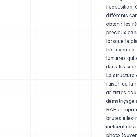
l'exposition.
différents ca
obtenir les ré
précieux dans
lorsque la p
Par exemple,
lumières qui 
dans les scèn
La structure 
raison de la 
de filtres co
dématriçage s
RAF comprend
brutes elles
incluent des i
photo (ouvert