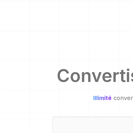
Convert
Illimité
convers