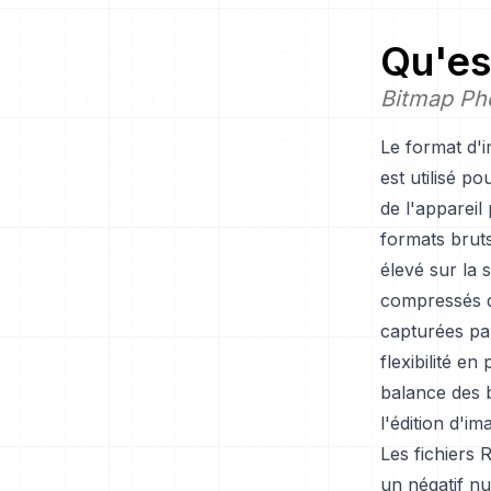
Qu'es
Bitmap Ph
Le format d'i
est utilisé p
de l'appareil
formats bruts
élevé sur la 
compressés d
capturées par
flexibilité e
balance des b
l'édition d'i
Les fichiers
un négatif n