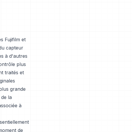
 Fujifilm et
 du capteur
es à d'autres
ontrôle plus
 traités et
ginales
 plus grande
 de la
associée à
sentiellement
 moment de