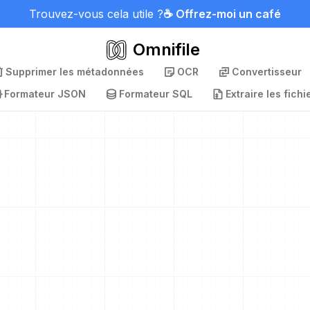
Trouvez-vous cela utile ?
☕ Offrez-moi un café
Omnifile
Supprimer les métadonnées
OCR
Convertisseur
Formateur JSON
Formateur SQL
Extraire les fichi