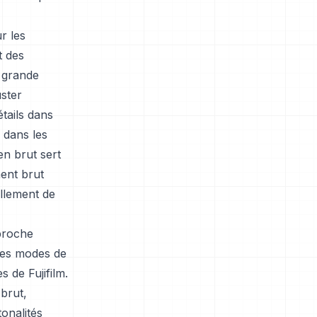
r les
t des
s grande
uster
étails dans
 dans les
en brut sert
ment brut
ellement de
pproche
bres modes de
s de Fujifilm.
brut,
onalités