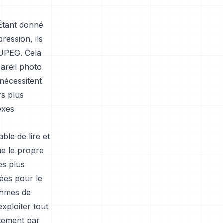
 Étant donné
ression, ils
 JPEG. Cela
pareil photo
 nécessitent
s plus
exes
able de lire et
ue le propre
es plus
cées pour le
ithmes de
xploiter tout
itement par