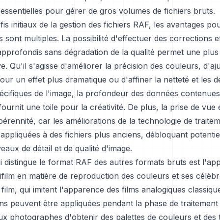
t essentielles pour gérer de gros volumes de fichiers bruts.
fis initiaux de la gestion des fichiers RAF, les avantages pou
sont multiples. La possibilité d'effectuer des corrections e
approfondis sans dégradation de la qualité permet une plu
ve. Qu'il s'agisse d'améliorer la précision des couleurs, d'aj
pour un effet plus dramatique ou d'affiner la netteté et les d
écifiques de l'image, la profondeur des données contenues
fournit une toile pour la créativité. De plus, la prise de vue 
érennité, car les améliorations de la technologie de traite
appliquées à des fichiers plus anciens, débloquant potenti
aux de détail et de qualité d'image.
 distingue le format RAF des autres formats bruts est l'a
ifilm en matière de reproduction des couleurs et ses célè
 film, qui imitent l'apparence des films analogiques classique
ns peuvent être appliquées pendant la phase de traitement 
x photographes d'obtenir des palettes de couleurs et des t