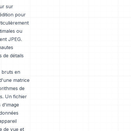
eur sur
édition pour
rticulièrement
ptimales ou
ment JPEG.
hautes
s de détails
 bruts en
 d'une matrice
gorithmes de
s. Un fichier
 d'image
adonnées
appareil
se de vue et