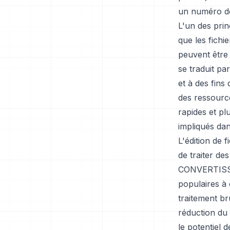
un numéro de 
L'un des prin
que les fichi
peuvent être
se traduit pa
et à des fins 
des ressourc
rapides et p
impliqués dan
L'édition de f
de traiter de
CONVERTISSEU
populaires à 
traitement br
réduction du 
le potentiel 