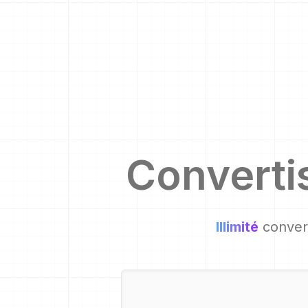
Converti
Illimité
convers