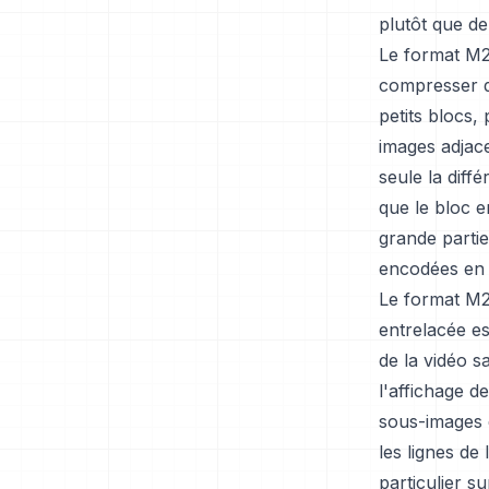
plutôt que de
Le format M2
compresser d
petits blocs
images adjac
seule la diff
que le bloc e
grande partie
encodées en d
Le format M2
entrelacée e
de la vidéo s
l'affichage d
sous-images 
les lignes de
particulier 