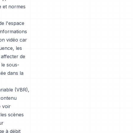
ge et normes
de l'espace
informations
on vidéo car
uence, les
affecter de
 le sous-
sée dans la
riable (VBR),
 contenu
 voir
 les scènes
ur
e à débit