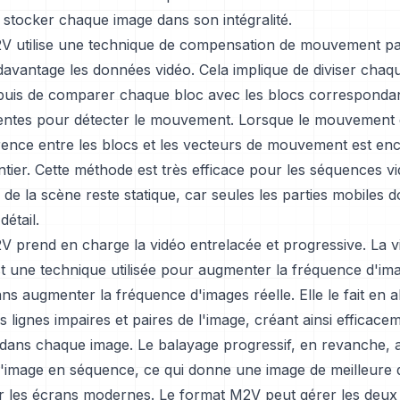
 stocker chaque image dans son intégralité.
V utilise une technique de compensation de mouvement pa
avantage les données vidéo. Cela implique de diviser chaq
, puis de comparer chaque bloc avec les blocs correspondan
entes pour détecter le mouvement. Lorsque le mouvement e
érence entre les blocs et les vecteurs de mouvement est en
ntier. Cette méthode est très efficace pour les séquences 
 de la scène reste statique, car seules les parties mobiles d
étail.
V prend en charge la vidéo entrelacée et progressive. La v
st une technique utilisée pour augmenter la fréquence d'i
ans augmenter la fréquence d'images réelle. Elle le fait en a
es lignes impaires et paires de l'image, créant ainsi efficac
dans chaque image. Le balayage progressif, en revanche, a
 l'image en séquence, ce qui donne une image de meilleure q
sur les écrans modernes. Le format M2V peut gérer les deux