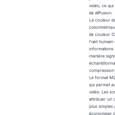
vidéo, ce qui
de diffusion.
La couleur da
colorimétriqu
de couleur (C
l'œil humain 
informations
manière signi
échantillonna
compression v
Le format M2
qui permet au
vidéo. Les s
attribuer un 
plus simples 
économiser d