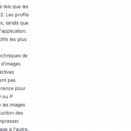
 tels que les
2. Les profils
s, tandis que
'application.
ils les plus
echniques de
n d'images
ictives
ent pas
férence pour
I ou P
e les images
duction des
mpresser
ge à l'autre,