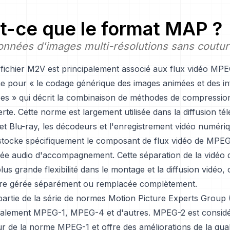
t-ce que le format MAP ?
onnées d'images multi-résolutions sans coutur
 fichier M2V est principalement associé aux flux vidéo M
e pour « le codage générique des images animées et des i
ées » qui décrit la combinaison de méthodes de compression
rte. Cette norme est largement utilisée dans la diffusion tél
t Blu-ray, les décodeurs et l'enregistrement vidéo numériq
tocke spécifiquement le composant de flux vidéo de MPEG
e audio d'accompagnement. Cette séparation de la vidéo d
us grande flexibilité dans le montage et la diffusion vidéo, o
tre gérée séparément ou remplacée complètement.
partie de la série de normes Motion Picture Experts Group
alement MPEG-1, MPEG-4 et d'autres. MPEG-2 est consi
 de la norme MPEG-1 et offre des améliorations de la qual