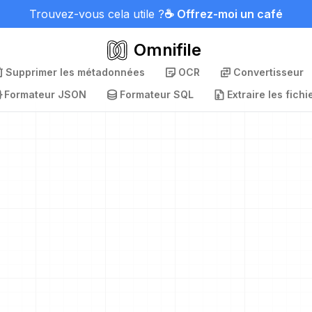
Trouvez-vous cela utile ?
☕ Offrez-moi un café
Omnifile
Supprimer les métadonnées
OCR
Convertisseur
Formateur JSON
Formateur SQL
Extraire les fichi