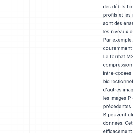
des débits b
profils et le
sont des ense
les niveaux d
Par exemple, 
couramment ut
Le format M2
compression a
intra-codées 
bidirectionne
d'autres imag
les images P 
précédentes p
B peuvent uti
données. Cet
efficacement 