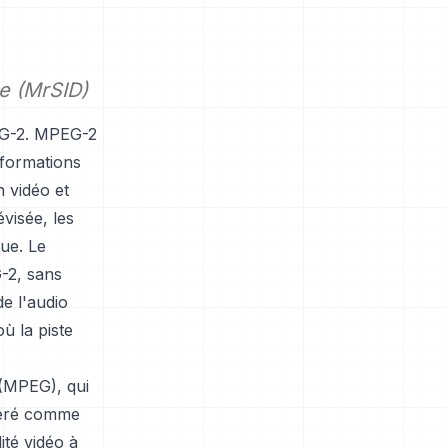
e (MrSID)
PEG-2. MPEG-2
nformations
 vidéo et
évisée, les
ue. Le
-2, sans
e l'audio
ù la piste
 (MPEG), qui
déré comme
ité vidéo à