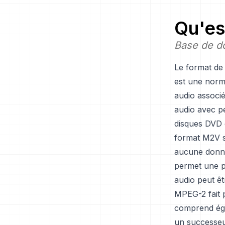
Qu'es
Base de d
Le format de
est une norm
audio associ
audio avec pe
disques DVD e
format M2V s
aucune donné
permet une pl
audio peut ê
MPEG-2 fait 
comprend ég
un successeur