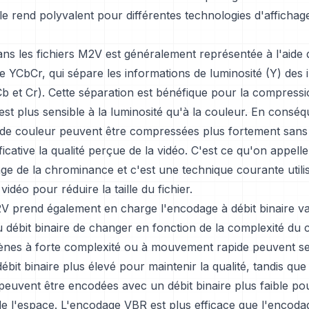
 le rend polyvalent pour différentes technologies d'afficha
ns les fichiers M2V est généralement représentée à l'aide 
e YCbCr, qui sépare les informations de luminosité (Y) des 
b et Cr). Cette séparation est bénéfique pour la compressi
est plus sensible à la luminosité qu'à la couleur. En conséq
 de couleur peuvent être compressées plus fortement sans 
ficative la qualité perçue de la vidéo. C'est ce qu'on appelle
ge de la chrominance et c'est une technique courante utili
idéo pour réduire la taille du fichier.
V prend également en charge l'encodage à débit binaire va
 débit binaire de changer en fonction de la complexité du
cènes à forte complexité ou à mouvement rapide peuvent se
débit binaire plus élevé pour maintenir la qualité, tandis que
peuvent être encodées avec un débit binaire plus faible po
e l'espace. L'encodage VBR est plus efficace que l'encodag