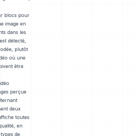
r blocs pour
ue image en
ts dans les
st détecté,
codée, plutôt
vidéo où une
oivent être
idéo
mages perçue
lternant
ement deux
ffiche toutes
ualité, en
 types de