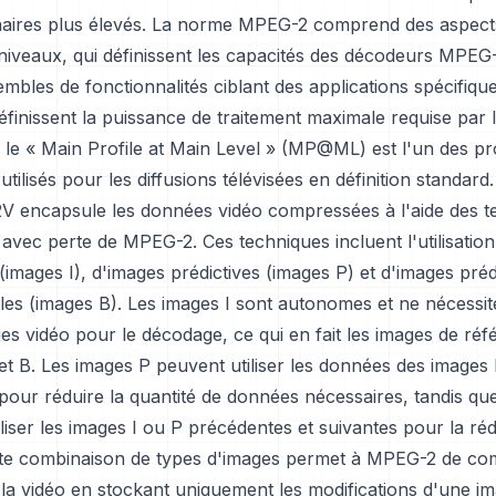
inaires plus élevés. La norme MPEG-2 comprend des aspects
s niveaux, qui définissent les capacités des décodeurs MPEG-
mbles de fonctionnalités ciblant des applications spécifique
éfinissent la puissance de traitement maximale requise par l
le « Main Profile at Main Level » (MP@ML) est l'un des prof
ilisés pour les diffusions télévisées en définition standard.
V encapsule les données vidéo compressées à l'aide des t
vec perte de MPEG-2. Ces techniques incluent l'utilisatio
(images I), d'images prédictives (images P) et d'images préd
lles (images B). Les images I sont autonomes et ne nécessit
es vidéo pour le décodage, ce qui en fait les images de ré
et B. Les images P peuvent utiliser les données des images 
our réduire la quantité de données nécessaires, tandis qu
liser les images I ou P précédentes et suivantes pour la ré
te combinaison de types d'images permet à MPEG-2 de co
la vidéo en stockant uniquement les modifications d'une ima