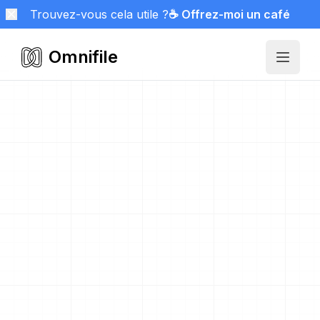
Trouvez-vous cela utile ?
☕ Offrez-moi un café
Omnifile