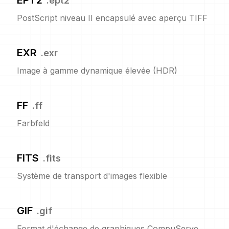
EPT2
.
ept2
PostScript niveau II encapsulé avec aperçu TIFF
EXR
.
exr
Image à gamme dynamique élevée (HDR)
FF
.
ff
Farbfeld
FITS
.
fits
Système de transport d'images flexible
GIF
.
gif
Format d'échange de graphiques CompuServe