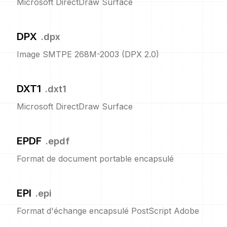
Microsoft DirectDraw Surface
DPX
.
dpx
Image SMTPE 268M-2003 (DPX 2.0)
DXT1
.
dxt1
Microsoft DirectDraw Surface
EPDF
.
epdf
Format de document portable encapsulé
EPI
.
epi
Format d'échange encapsulé PostScript Adobe