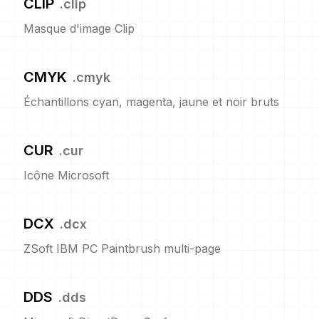
CLIP
.
clip
Masque d'image Clip
CMYK
.
cmyk
Échantillons cyan, magenta, jaune et noir bruts
CUR
.
cur
Icône Microsoft
DCX
.
dcx
ZSoft IBM PC Paintbrush multi-page
DDS
.
dds