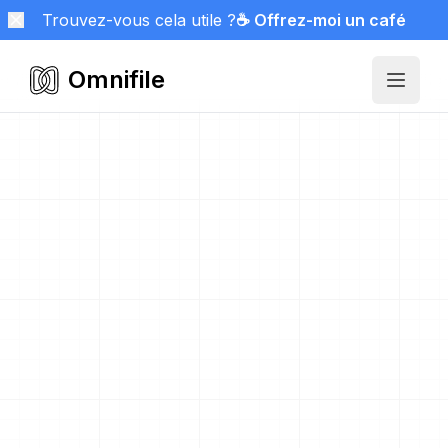
Trouvez-vous cela utile ?
☕ Offrez-moi un café
Omnifile