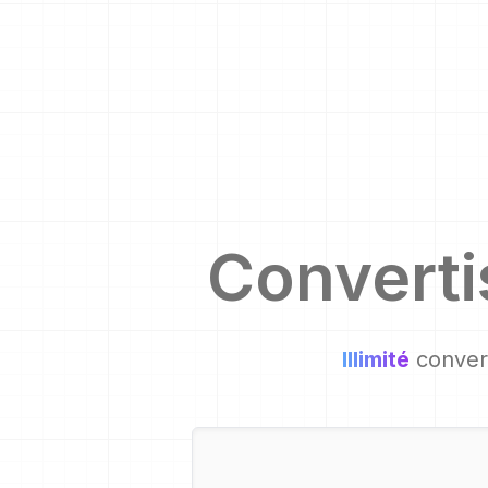
Convert
Illimité
convers