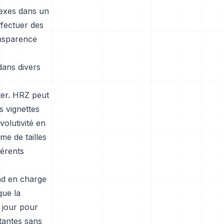
lexes dans un
effectuer des
ansparence
dans divers
oter. HRZ peut
s vignettes
olutivité en
me de tailles
férents
nd en charge
que la
 jour pour
stantes sans