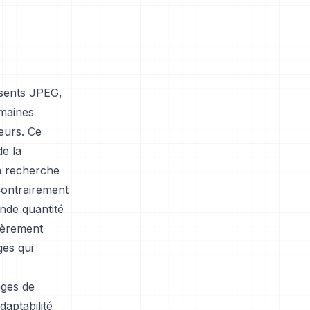
sents JPEG,
omaines
eurs. Ce
e la
la recherche
 Contrairement
nde quantité
lièrement
ges qui
ages de
daptabilité