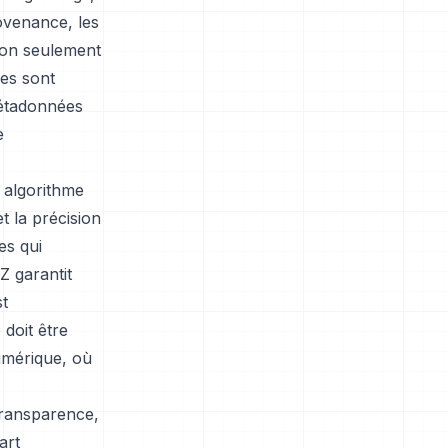
rovenance, les
 non seulement
ges sont
métadonnées
e
 algorithme
t la précision
es qui
Z garantit
st
 doit être
umérique, où
transparence,
art