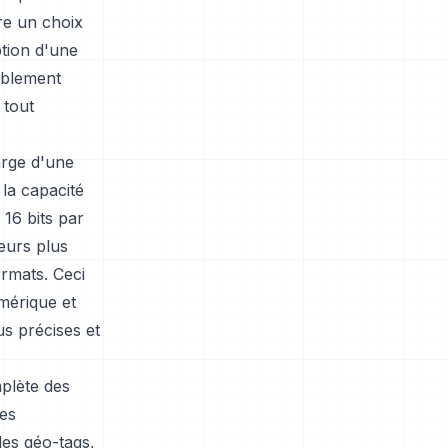
ire un choix
ption d'une
ablement
 tout
arge d'une
la capacité
 16 bits par
eurs plus
ormats. Ceci
mérique et
us précises et
mplète des
es
les géo-tags,