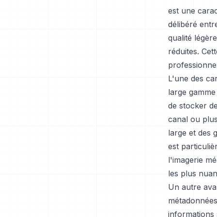
est une carac
délibéré entr
qualité légèr
réduites. Cett
professionnel
L'une des car
large gamme 
de stocker de
canal ou plu
large et des 
est particul
l'imagerie mé
les plus nuan
Un autre avan
métadonnées.
informations 