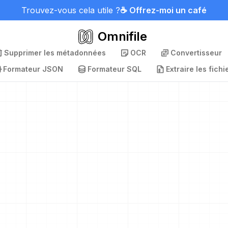
Trouvez-vous cela utile ?
☕ Offrez-moi un café
Omnifile
Supprimer les métadonnées
OCR
Convertisseur
Formateur JSON
Formateur SQL
Extraire les fichi