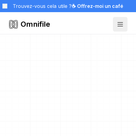
Trouvez-vous cela utile ?
☕ Offrez-moi un café
Omnifile