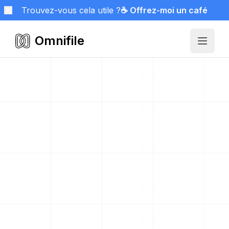
Trouvez-vous cela utile ?
☕ Offrez-moi un café
Omnifile