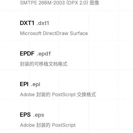
SMTPE 268M-2003 (DPX 2.0) 图像
DXT1
.
dxt1
Microsoft DirectDraw Surface
EPDF
.
epdf
封装的可移植文档格式
EPI
.
epi
Adobe 封装的 PostScript 交换格式
EPS
.
eps
Adobe 封装的 PostScript