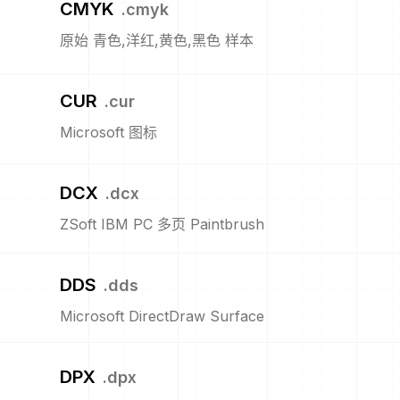
CMYK
.
cmyk
原始 青色,洋红,黄色,黑色 样本
CUR
.
cur
Microsoft 图标
DCX
.
dcx
ZSoft IBM PC 多页 Paintbrush
DDS
.
dds
Microsoft DirectDraw Surface
DPX
.
dpx