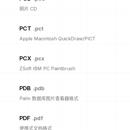
照片 CD
PCT
.
pct
Apple Macintosh QuickDraw/PICT
PCX
.
pcx
ZSoft IBM PC Paintbrush
PDB
.
pdb
Palm 数据库图片查看器格式
PDF
.
pdf
便携式文档格式