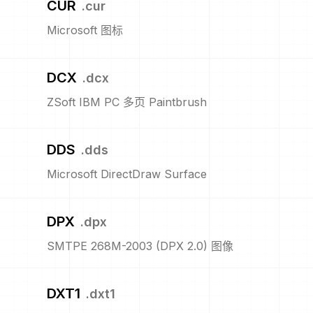
CUR
.
cur
Microsoft 图标
DCX
.
dcx
ZSoft IBM PC 多页 Paintbrush
DDS
.
dds
Microsoft DirectDraw Surface
DPX
.
dpx
SMTPE 268M-2003 (DPX 2.0) 图像
DXT1
.
dxt1