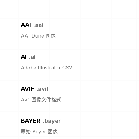
AAI
.
aai
AAI Dune 图像
AI
.
ai
Adobe Illustrator CS2
AVIF
.
avif
AV1 图像文件格式
BAYER
.
bayer
原始 Bayer 图像