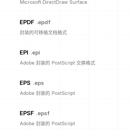
Microsoft DirectDraw Surface
EPDF
.
epdf
封装的可移植文档格式
EPI
.
epi
Adobe 封装的 PostScript 交换格式
EPS
.
eps
Adobe 封装的 PostScript
EPSF
.
epsf
Adobe 封装的 PostScript