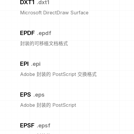
DXT1
.
dxt1
Microsoft DirectDraw Surface
EPDF
.
epdf
封装的可移植文档格式
EPI
.
epi
Adobe 封装的 PostScript 交换格式
EPS
.
eps
Adobe 封装的 PostScript
EPSF
.
epsf