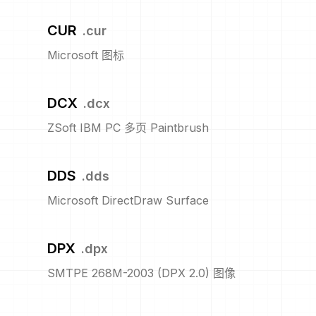
CUR
.
cur
Microsoft 图标
DCX
.
dcx
ZSoft IBM PC 多页 Paintbrush
DDS
.
dds
Microsoft DirectDraw Surface
DPX
.
dpx
SMTPE 268M-2003 (DPX 2.0) 图像