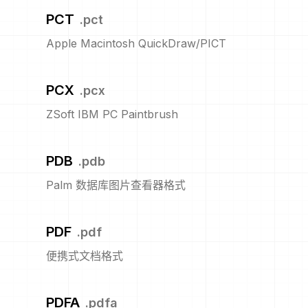
PCT
.
pct
Apple Macintosh QuickDraw/PICT
PCX
.
pcx
ZSoft IBM PC Paintbrush
PDB
.
pdb
Palm 数据库图片查看器格式
PDF
.
pdf
便携式文档格式
PDFA
.
pdfa