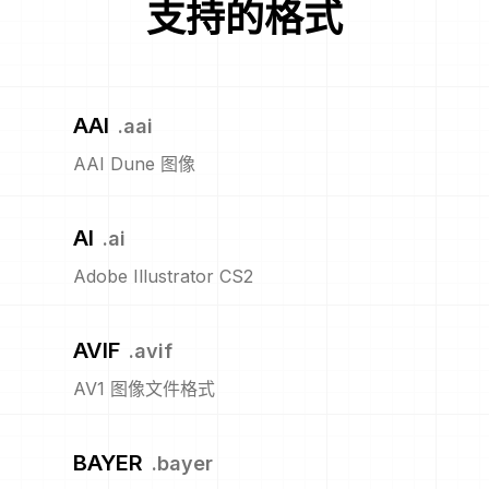
支持的格式
AAI
.
aai
AAI Dune 图像
AI
.
ai
Adobe Illustrator CS2
AVIF
.
avif
AV1 图像文件格式
BAYER
.
bayer