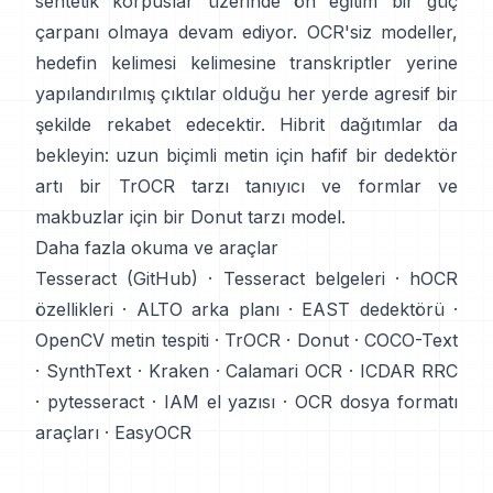
sentetik korpuslar
üzerinde ön eğitim bir güç
çarpanı olmaya devam ediyor. OCR'siz modeller,
hedefin kelimesi kelimesine transkriptler yerine
yapılandırılmış çıktılar olduğu her yerde agresif bir
şekilde rekabet edecektir. Hibrit dağıtımlar da
bekleyin: uzun biçimli metin için hafif bir dedektör
artı bir TrOCR tarzı tanıyıcı ve formlar ve
makbuzlar için bir Donut tarzı model.
Daha fazla okuma ve araçlar
Tesseract (GitHub)
·
Tesseract belgeleri
·
hOCR
özellikleri
·
ALTO arka planı
·
EAST dedektörü
·
OpenCV metin tespiti
·
TrOCR
·
Donut
·
COCO-Text
·
SynthText
·
Kraken
·
Calamari OCR
·
ICDAR RRC
·
pytesseract
·
IAM el yazısı
·
OCR dosya formatı
araçları
·
EasyOCR