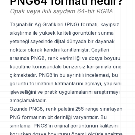
PNG64
formatı nedir?
Opak veya ikili saydam 64-bit RGBA
Taşınabilir Ağ Grafikleri (PNG) formatı, kayıpsız
sıkıştırma ile yüksek kaliteli görüntüler sunma
yeteneği sayesinde dijital dünyada bir dayanak
noktası olarak kendini kanıtlamıştır. Çeşitleri
arasında PNG8, renk verimliliği ve dosya boyutu
küçültme konusundaki benzersiz karışımıyla öne
çıkmaktadır. PNG8'in bu ayrıntılı incelemesi, bu
görüntü formatının katmanlarını açmayı, yapısını,
işlevselliğini ve pratik uygulamalarını araştırmayı
amaçlamaktadır.
Özünde PNG8, renk paletini 256 renge sınırlayan
PNG formatının bit derinliği varyantıdır. Bu
sınırlama, PNG8'in orijinal görüntünün kalitesini
korurken dosya boyutunu önemli ölçüde azaltma