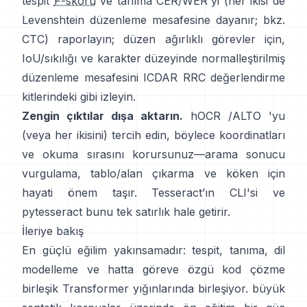
tespit
F-skoru
ve tanıma CER/WER'yi (her ikisi de
Levenshtein düzenleme mesafesine dayanır; bkz.
CTC
) raporlayın; düzen ağırlıklı görevler için,
IoU/sıkılığı ve karakter düzeyinde normalleştirilmiş
düzenleme mesafesini
ICDAR RRC
değerlendirme
kitlerindeki gibi izleyin.
Zengin çıktılar dışa aktarın.
hOCR
/
ALTO
'yu
(veya her ikisini) tercih edin, böylece koordinatları
ve okuma sırasını korursunuz—arama sonucu
vurgulama, tablo/alan çıkarma ve köken için
hayati önem taşır. Tesseract’ın CLI'si ve
pytesseract
bunu tek satırlık hale getirir.
İleriye bakış
En güçlü eğilim yakınsamadır: tespit, tanıma, dil
modelleme ve hatta göreve özgü kod çözme
birleşik Transformer yığınlarında birleşiyor.
büyük