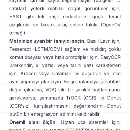
sayfalar için bir sayfa segmentleyici (bölgeler →
satırlar) yeterli olabilir; doğal görüntüler için,
EAST
gibi tek atışlı dedektörler güçlü temel
çizgilerdir ve birçok araç setine takılır (
OpenCV
örneği
).
Metninize uyan bir tanıyıcı seçin.
Basılı Latin için,
Tesseract (LSTM/OEM)
sağlam ve hızlıdır; çoklu
komut dosyası veya hızlı prototipler için,
EasyOCR
üretkendir; el yazısı veya tarihi yazı karakterleri
için,
Kraken
veya
Calamari
'yi düşünün ve ince
ayar yapmayı planlayın. Belge anlamaya (anahtar-
değer çıkarma, VQA) sıkı bir şekilde bağlanmanız
gerekiyorsa, şemanızda
TrOCR
(OCR) ile
Donut
(OCR'siz) karşılaştırmasını değerlendirin—Donut
bütün bir entegrasyon adımını kaldırabilir.
Önemli olanı ölçün.
Uçtan uca sistemler için,