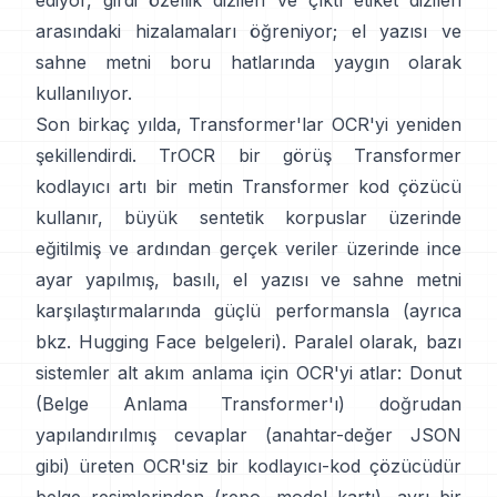
ediyor, girdi özellik dizileri ve çıktı etiket dizileri
arasındaki hizalamaları öğreniyor; el yazısı ve
sahne metni boru hatlarında yaygın olarak
kullanılıyor.
Son birkaç yılda, Transformer'lar OCR'yi yeniden
şekillendirdi.
TrOCR
bir görüş Transformer
kodlayıcı artı bir metin Transformer kod çözücü
kullanır, büyük sentetik korpuslar üzerinde
eğitilmiş ve ardından gerçek veriler üzerinde ince
ayar yapılmış, basılı, el yazısı ve sahne metni
karşılaştırmalarında güçlü performansla (ayrıca
bkz.
Hugging Face belgeleri
). Paralel olarak, bazı
sistemler alt akım anlama için OCR'yi atlar:
Donut
(Belge Anlama Transformer'ı)
doğrudan
yapılandırılmış cevaplar (anahtar-değer JSON
gibi) üreten OCR'siz bir kodlayıcı-kod çözücüdür