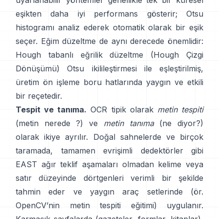
uyarlanabilir yöntemler genellikle tek bir küresel
eşikten daha iyi performans gösterir; Otsu
histogramı analiz ederek otomatik olarak bir eşik
seçer. Eğim düzeltme de aynı derecede önemlidir:
Hough tabanlı eğrilik düzeltme (
Hough Çizgi
Dönüşümü
) Otsu ikilileştirmesi ile eşleştirilmiş,
üretim ön işleme boru hatlarında yaygın ve etkili
bir reçetedir.
Tespit ve tanıma.
OCR tipik olarak
metin tespiti
(metin nerede ?) ve
metin tanıma
(ne diyor?)
olarak ikiye ayrılır. Doğal sahnelerde ve birçok
taramada, tamamen evrişimli dedektörler gibi
EAST
ağır teklif aşamaları olmadan kelime veya
satır düzeyinde dörtgenleri verimli bir şekilde
tahmin eder ve yaygın araç setlerinde (ör.
OpenCV’nin metin tespiti eğitimi
) uygulanır.