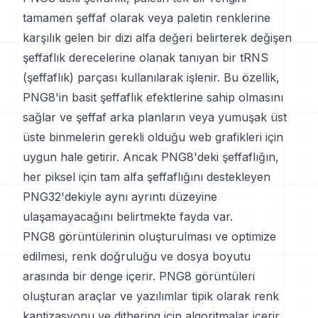
tamamen şeffaf olarak veya paletin renklerine
karşılık gelen bir dizi alfa değeri belirterek değişen
şeffaflık derecelerine olanak tanıyan bir tRNS
(şeffaflık) parçası kullanılarak işlenir. Bu özellik,
PNG8'in basit şeffaflık efektlerine sahip olmasını
sağlar ve şeffaf arka planların veya yumuşak üst
üste binmelerin gerekli olduğu web grafikleri için
uygun hale getirir. Ancak PNG8'deki şeffaflığın,
her piksel için tam alfa şeffaflığını destekleyen
PNG32'dekiyle aynı ayrıntı düzeyine
ulaşamayacağını belirtmekte fayda var.
PNG8 görüntülerinin oluşturulması ve optimize
edilmesi, renk doğruluğu ve dosya boyutu
arasında bir denge içerir. PNG8 görüntüleri
oluşturan araçlar ve yazılımlar tipik olarak renk
kantizasyonu ve dithering için algoritmalar içerir.