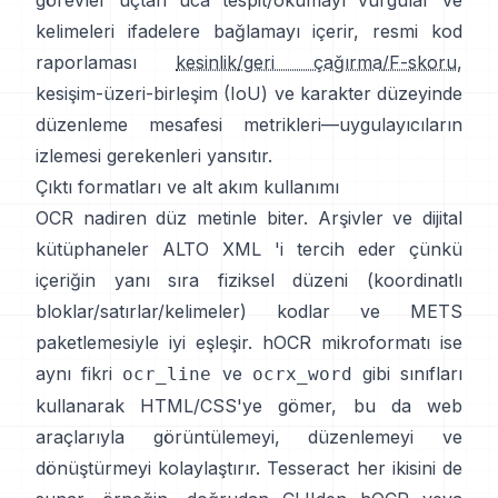
görevler uçtan uca tespit/okumayı vurgular ve
kelimeleri ifadelere bağlamayı içerir, resmi kod
raporlaması
kesinlik/geri çağırma/F-skoru
,
kesişim-üzeri-birleşim (IoU) ve karakter düzeyinde
düzenleme mesafesi metrikleri—uygulayıcıların
izlemesi gerekenleri yansıtır.
Çıktı formatları ve alt akım kullanımı
OCR nadiren düz metinle biter. Arşivler ve dijital
kütüphaneler
ALTO XML
'i tercih eder çünkü
içeriğin yanı sıra fiziksel düzeni (koordinatlı
bloklar/satırlar/kelimeler) kodlar ve METS
paketlemesiyle iyi eşleşir.
hOCR
mikroformatı ise
aynı fikri
ve
gibi sınıfları
ocr_line
ocrx_word
kullanarak HTML/CSS'ye gömer, bu da web
araçlarıyla görüntülemeyi, düzenlemeyi ve
dönüştürmeyi kolaylaştırır. Tesseract her ikisini de