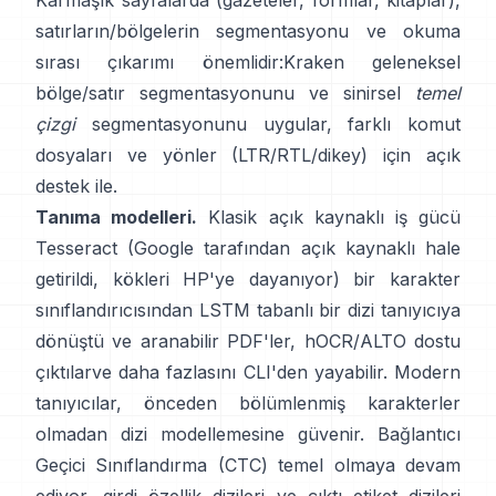
Karmaşık sayfalarda (gazeteler, formlar, kitaplar),
satırların/bölgelerin segmentasyonu ve okuma
sırası çıkarımı önemlidir:
Kraken
geleneksel
bölge/satır segmentasyonunu ve sinirsel
temel
çizgi
segmentasyonunu uygular, farklı komut
dosyaları ve yönler (LTR/RTL/dikey) için açık
destek ile.
Tanıma modelleri.
Klasik açık kaynaklı iş gücü
Tesseract
(Google tarafından açık kaynaklı hale
getirildi, kökleri HP'ye dayanıyor) bir karakter
sınıflandırıcısından LSTM tabanlı bir dizi tanıyıcıya
dönüştü ve aranabilir PDF'ler,
hOCR/ALTO dostu
çıktılar
ve daha fazlasını CLI'den yayabilir. Modern
tanıyıcılar, önceden bölümlenmiş karakterler
olmadan dizi modellemesine güvenir.
Bağlantıcı
Geçici Sınıflandırma (CTC)
temel olmaya devam