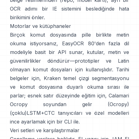
belge resimlerinden (
repo
,
model kartı
), ayrı bir
OCR adımı bir IE sistemini beslediğinde hata
birikimini önler.
Motorlar ve kütüphaneler
Birçok komut dosyasında pille birlikte metin
okuma istiyorsanız,
EasyOCR
80'den fazla dil
modeliyle basit bir API sunar, kutular, metin ve
güvenilirlikler döndürür—prototipler ve Latin
olmayan komut dosyaları için kullanışlıdır. Tarihi
belgeler için,
Kraken
temel çizgi segmentasyonu
ve komut dosyasına duyarlı okuma sırası ile
parlar; esnek satır düzeyinde eğitim için,
Calamari
Ocropy soyundan gelir (
Ocropy
)
(çoklu)LSTM+CTC tanıyıcıları ve özel modelleri
ince ayarlamak için bir CLI ile.
Veri setleri ve karşılaştırmalar