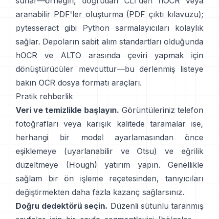
sunar—örneğin, doğrudan CLI'den hOCR veya
aranabilir PDF'ler oluşturma (
PDF çıktı kılavuzu
);
pytesseract
gibi Python sarmalayıcıları kolaylık
sağlar. Depoların sabit alım standartları olduğunda
hOCR ve ALTO arasında çeviri yapmak için
dönüştürücüler mevcuttur—bu derlenmiş listeye
bakın
OCR dosya formatı araçları
.
Pratik rehberlik
Veri ve temizlikle başlayın.
Görüntüleriniz telefon
fotoğrafları veya karışık kalitede taramalar ise,
herhangi bir model ayarlamasından önce
eşiklemeye (
uyarlanabilir ve Otsu
) ve eğrilik
düzeltmeye (
Hough
) yatırım yapın. Genellikle
sağlam bir ön işleme reçetesinden, tanıyıcıları
değiştirmekten daha fazla kazanç sağlarsınız.
Doğru dedektörü seçin.
Düzenli sütunlu taranmış