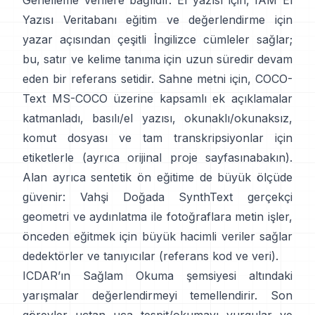
Genelleme verilere bağlıdır. El yazısı için,
IAM El
Yazısı Veritabanı
eğitim ve değerlendirme için
yazar açısından çeşitli İngilizce cümleler sağlar;
bu, satır ve kelime tanıma için uzun süredir devam
eden bir referans setidir. Sahne metni için,
COCO-
Text
MS-COCO üzerine kapsamlı ek açıklamalar
katmanladı, basılı/el yazısı, okunaklı/okunaksız,
komut dosyası ve tam transkripsiyonlar için
etiketlerle (ayrıca orijinal
proje sayfasına
bakın).
Alan ayrıca sentetik ön eğitime de büyük ölçüde
güvenir:
Vahşi Doğada SynthText
gerçekçi
geometri ve aydınlatma ile fotoğraflara metin işler,
önceden eğitmek için büyük hacimli veriler sağlar
dedektörler ve tanıyıcılar (referans
kod ve veri
).
ICDAR’ın Sağlam Okuma
şemsiyesi altındaki
yarışmalar değerlendirmeyi temellendirir. Son