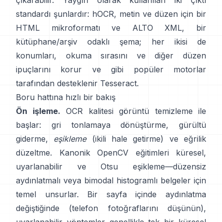
çıkarabilir. Yaygın olarak kullanılan iki çıktı
standardı şunlardır:
hOCR
, metin ve düzen için bir
HTML mikroformatı ve
ALTO XML
, bir
kütüphane/arşiv odaklı şema; her ikisi de
konumları, okuma sırasını ve diğer düzen
ipuçlarını korur ve gibi popüler motorlar
tarafından desteklenir
Tesseract
.
Boru hattına hızlı bir bakış
Ön işleme.
OCR kalitesi görüntü temizleme ile
başlar: gri tonlamaya dönüştürme, gürültü
giderme,
eşikleme
(ikili hale getirme) ve eğrilik
düzeltme. Kanonik OpenCV eğitimleri küresel,
uyarlanabilir
ve
Otsu
eşikleme—düzensiz
aydınlatmalı veya bimodal histogramlı belgeler için
temel unsurlar. Bir sayfa içinde aydınlatma
değiştiğinde (telefon fotoğraflarını düşünün),