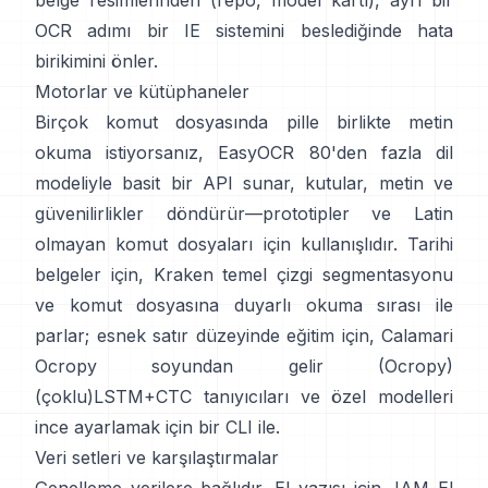
belge resimlerinden (
repo
,
model kartı
), ayrı bir
OCR adımı bir IE sistemini beslediğinde hata
birikimini önler.
Motorlar ve kütüphaneler
Birçok komut dosyasında pille birlikte metin
okuma istiyorsanız,
EasyOCR
80'den fazla dil
modeliyle basit bir API sunar, kutular, metin ve
güvenilirlikler döndürür—prototipler ve Latin
olmayan komut dosyaları için kullanışlıdır. Tarihi
belgeler için,
Kraken
temel çizgi segmentasyonu
ve komut dosyasına duyarlı okuma sırası ile
parlar; esnek satır düzeyinde eğitim için,
Calamari
Ocropy soyundan gelir (
Ocropy
)
(çoklu)LSTM+CTC tanıyıcıları ve özel modelleri
ince ayarlamak için bir CLI ile.
Veri setleri ve karşılaştırmalar