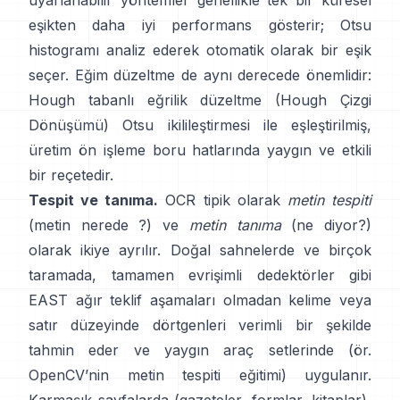
uyarlanabilir yöntemler genellikle tek bir küresel
eşikten daha iyi performans gösterir; Otsu
histogramı analiz ederek otomatik olarak bir eşik
seçer. Eğim düzeltme de aynı derecede önemlidir:
Hough tabanlı eğrilik düzeltme (
Hough Çizgi
Dönüşümü
) Otsu ikilileştirmesi ile eşleştirilmiş,
üretim ön işleme boru hatlarında yaygın ve etkili
bir reçetedir.
Tespit ve tanıma.
OCR tipik olarak
metin tespiti
(metin nerede ?) ve
metin tanıma
(ne diyor?)
olarak ikiye ayrılır. Doğal sahnelerde ve birçok
taramada, tamamen evrişimli dedektörler gibi
EAST
ağır teklif aşamaları olmadan kelime veya
satır düzeyinde dörtgenleri verimli bir şekilde
tahmin eder ve yaygın araç setlerinde (ör.
OpenCV’nin metin tespiti eğitimi
) uygulanır.