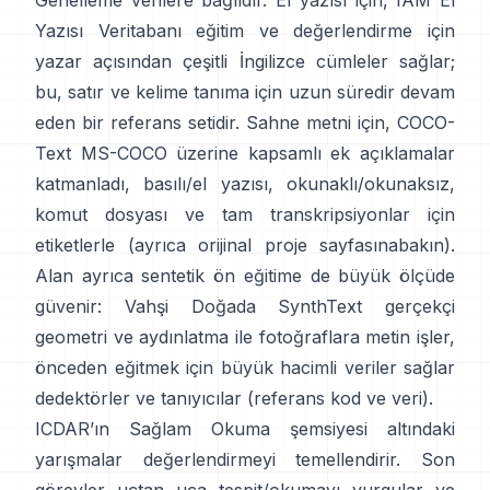
Genelleme verilere bağlıdır. El yazısı için,
IAM El
Yazısı Veritabanı
eğitim ve değerlendirme için
yazar açısından çeşitli İngilizce cümleler sağlar;
bu, satır ve kelime tanıma için uzun süredir devam
eden bir referans setidir. Sahne metni için,
COCO-
Text
MS-COCO üzerine kapsamlı ek açıklamalar
katmanladı, basılı/el yazısı, okunaklı/okunaksız,
komut dosyası ve tam transkripsiyonlar için
etiketlerle (ayrıca orijinal
proje sayfasına
bakın).
Alan ayrıca sentetik ön eğitime de büyük ölçüde
güvenir:
Vahşi Doğada SynthText
gerçekçi
geometri ve aydınlatma ile fotoğraflara metin işler,
önceden eğitmek için büyük hacimli veriler sağlar
dedektörler ve tanıyıcılar (referans
kod ve veri
).
ICDAR’ın Sağlam Okuma
şemsiyesi altındaki
yarışmalar değerlendirmeyi temellendirir. Son