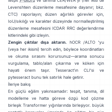
tespit
F-skoru
ve tanıma CER/WER'yi (her ikisi de
Levenshtein düzenleme mesafesine dayanır; bkz.
CTC
) raporlayın; düzen ağırlıklı görevler için,
IoU/sıkılığı ve karakter düzeyinde normalleştirilmiş
düzenleme mesafesini
ICDAR RRC
değerlendirme
kitlerindeki gibi izleyin.
Zengin çıktılar dışa aktarın.
hOCR
/
ALTO
'yu
(veya her ikisini) tercih edin, böylece koordinatları
ve okuma sırasını korursunuz—arama sonucu
vurgulama, tablo/alan çıkarma ve köken için
hayati önem taşır. Tesseract’ın CLI'si ve
pytesseract
bunu tek satırlık hale getirir.
İleriye bakış
En güçlü eğilim yakınsamadır: tespit, tanıma, dil
modelleme ve hatta göreve özgü kod çözme
birleşik Transformer yığınlarında birleşiyor.
büyük