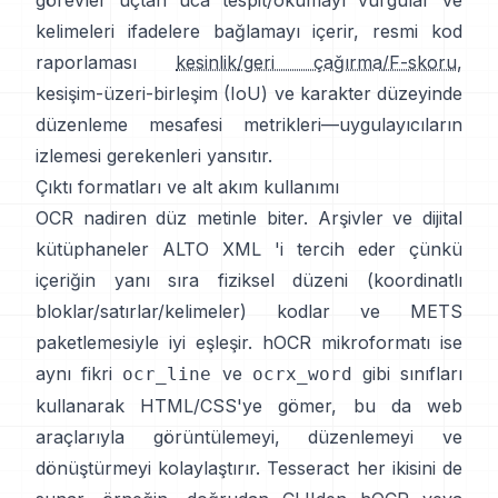
görevler uçtan uca tespit/okumayı vurgular ve
kelimeleri ifadelere bağlamayı içerir, resmi kod
raporlaması
kesinlik/geri çağırma/F-skoru
,
kesişim-üzeri-birleşim (IoU) ve karakter düzeyinde
düzenleme mesafesi metrikleri—uygulayıcıların
izlemesi gerekenleri yansıtır.
Çıktı formatları ve alt akım kullanımı
OCR nadiren düz metinle biter. Arşivler ve dijital
kütüphaneler
ALTO XML
'i tercih eder çünkü
içeriğin yanı sıra fiziksel düzeni (koordinatlı
bloklar/satırlar/kelimeler) kodlar ve METS
paketlemesiyle iyi eşleşir.
hOCR
mikroformatı ise
aynı fikri
ve
gibi sınıfları
ocr_line
ocrx_word
kullanarak HTML/CSS'ye gömer, bu da web
araçlarıyla görüntülemeyi, düzenlemeyi ve
dönüştürmeyi kolaylaştırır. Tesseract her ikisini de