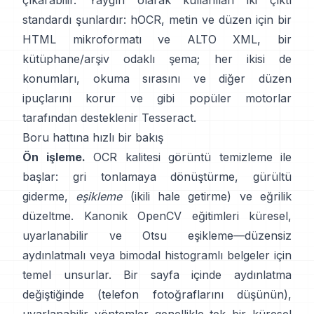
çıkarabilir. Yaygın olarak kullanılan iki çıktı
standardı şunlardır:
hOCR
, metin ve düzen için bir
HTML mikroformatı ve
ALTO XML
, bir
kütüphane/arşiv odaklı şema; her ikisi de
konumları, okuma sırasını ve diğer düzen
ipuçlarını korur ve gibi popüler motorlar
tarafından desteklenir
Tesseract
.
Boru hattına hızlı bir bakış
Ön işleme.
OCR kalitesi görüntü temizleme ile
başlar: gri tonlamaya dönüştürme, gürültü
giderme,
eşikleme
(ikili hale getirme) ve eğrilik
düzeltme. Kanonik OpenCV eğitimleri küresel,
uyarlanabilir
ve
Otsu
eşikleme—düzensiz
aydınlatmalı veya bimodal histogramlı belgeler için
temel unsurlar. Bir sayfa içinde aydınlatma
değiştiğinde (telefon fotoğraflarını düşünün),