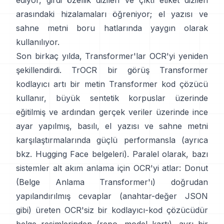
ediyor, girdi özellik dizileri ve çıktı etiket dizileri
arasındaki hizalamaları öğreniyor; el yazısı ve
sahne metni boru hatlarında yaygın olarak
kullanılıyor.
Son birkaç yılda, Transformer'lar OCR'yi yeniden
şekillendirdi.
TrOCR
bir görüş Transformer
kodlayıcı artı bir metin Transformer kod çözücü
kullanır, büyük sentetik korpuslar üzerinde
eğitilmiş ve ardından gerçek veriler üzerinde ince
ayar yapılmış, basılı, el yazısı ve sahne metni
karşılaştırmalarında güçlü performansla (ayrıca
bkz.
Hugging Face belgeleri
). Paralel olarak, bazı
sistemler alt akım anlama için OCR'yi atlar:
Donut
(Belge Anlama Transformer'ı)
doğrudan
yapılandırılmış cevaplar (anahtar-değer JSON
gibi) üreten OCR'siz bir kodlayıcı-kod çözücüdür