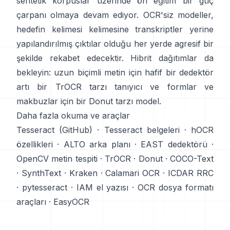
sentetik korpuslar
üzerinde ön eğitim bir güç
çarpanı olmaya devam ediyor. OCR'siz modeller,
hedefin kelimesi kelimesine transkriptler yerine
yapılandırılmış çıktılar olduğu her yerde agresif bir
şekilde rekabet edecektir. Hibrit dağıtımlar da
bekleyin: uzun biçimli metin için hafif bir dedektör
artı bir TrOCR tarzı tanıyıcı ve formlar ve
makbuzlar için bir Donut tarzı model.
Daha fazla okuma ve araçlar
Tesseract (GitHub)
·
Tesseract belgeleri
·
hOCR
özellikleri
·
ALTO arka planı
·
EAST dedektörü
·
OpenCV metin tespiti
·
TrOCR
·
Donut
·
COCO-Text
·
SynthText
·
Kraken
·
Calamari OCR
·
ICDAR RRC
·
pytesseract
·
IAM el yazısı
·
OCR dosya formatı
araçları
·
EasyOCR