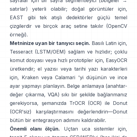
sayfalar için bir sayfa segmentleyici (bölgeler →
satırlar) yeterli olabilir; doğal görüntüler için,
EAST
gibi tek atışlı dedektörler güçlü temel
çizgilerdir ve birçok araç setine takılır (
OpenCV
örneği
).
Metninize uyan bir tanıyıcı seçin.
Basılı Latin için,
Tesseract (LSTM/OEM)
sağlam ve hızlıdır; çoklu
komut dosyası veya hızlı prototipler için,
EasyOCR
üretkendir; el yazısı veya tarihi yazı karakterleri
için,
Kraken
veya
Calamari
'yi düşünün ve ince
ayar yapmayı planlayın. Belge anlamaya (anahtar-
değer çıkarma, VQA) sıkı bir şekilde bağlanmanız
gerekiyorsa, şemanızda
TrOCR
(OCR) ile
Donut
(OCR'siz) karşılaştırmasını değerlendirin—Donut
bütün bir entegrasyon adımını kaldırabilir.
Önemli olanı ölçün.
Uçtan uca sistemler için,