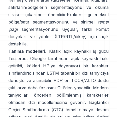
Karmaşık sayfalarda (gazeteler, formlar, kitaplar),
satırların/bölgelerin segmentasyonu ve okuma
sırası çıkarımı önemlidir:
Kraken
geleneksel
bölge/satır segmentasyonunu ve sinirsel
temel
çizgi
segmentasyonunu uygular, farklı komut
dosyaları ve yönler (LTR/RTL/dikey) için açık
destek ile.
Tanıma modelleri.
Klasik açık kaynaklı iş gücü
Tesseract
(Google tarafından açık kaynaklı hale
getirildi, kökleri HP'ye dayanıyor) bir karakter
sınıflandırıcısından LSTM tabanlı bir dizi tanıyıcıya
dönüştü ve aranabilir PDF'ler,
hOCR/ALTO dostu
çıktılar
ve daha fazlasını CLI'den yayabilir. Modern
tanıyıcılar, önceden bölümlenmiş karakterler
olmadan dizi modellemesine güvenir.
Bağlantıcı
Geçici Sınıflandırma (CTC)
temel olmaya devam