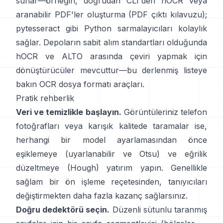
sunar—örneğin, doğrudan CLI'den hOCR veya
aranabilir PDF'ler oluşturma (
PDF çıktı kılavuzu
);
pytesseract
gibi Python sarmalayıcıları kolaylık
sağlar. Depoların sabit alım standartları olduğunda
hOCR ve ALTO arasında çeviri yapmak için
dönüştürücüler mevcuttur—bu derlenmiş listeye
bakın
OCR dosya formatı araçları
.
Pratik rehberlik
Veri ve temizlikle başlayın.
Görüntüleriniz telefon
fotoğrafları veya karışık kalitede taramalar ise,
herhangi bir model ayarlamasından önce
eşiklemeye (
uyarlanabilir ve Otsu
) ve eğrilik
düzeltmeye (
Hough
) yatırım yapın. Genellikle
sağlam bir ön işleme reçetesinden, tanıyıcıları
değiştirmekten daha fazla kazanç sağlarsınız.
Doğru dedektörü seçin.
Düzenli sütunlu taranmış