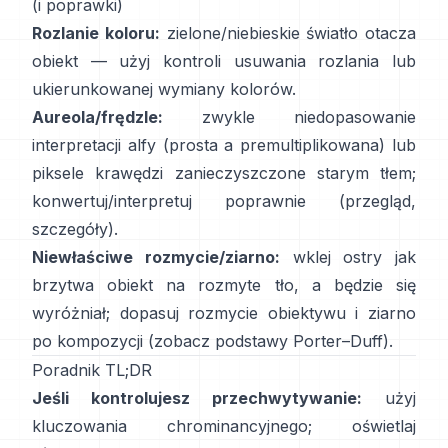
(i poprawki)
Rozlanie koloru:
zielone/niebieskie światło otacza
obiekt — użyj
kontroli usuwania rozlania
lub
ukierunkowanej wymiany kolorów.
Aureola/frędzle:
zwykle niedopasowanie
interpretacji alfy (prosta a premultiplikowana) lub
piksele krawędzi zanieczyszczone starym tłem;
konwertuj/interpretuj poprawnie
(
przegląd
,
szczegóły
).
Niewłaściwe rozmycie/ziarno:
wklej ostry jak
brzytwa obiekt na rozmyte tło, a będzie się
wyróżniał; dopasuj rozmycie obiektywu i ziarno
po kompozycji (zobacz
podstawy Porter–Duff
).
Poradnik TL;DR
Jeśli kontrolujesz przechwytywanie:
użyj
kluczowania chrominancyjnego; oświetlaj