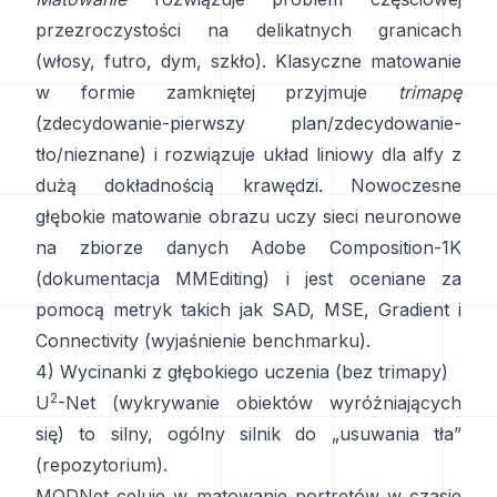
przezroczystości na delikatnych granicach
(włosy, futro, dym, szkło). Klasyczne
matowanie
w formie zamkniętej
przyjmuje
trimapę
(zdecydowanie-pierwszy plan/zdecydowanie-
tło/nieznane) i rozwiązuje układ liniowy dla alfy z
dużą dokładnością krawędzi. Nowoczesne
głębokie matowanie obrazu
uczy sieci neuronowe
na zbiorze danych
Adobe Composition-1K
(
dokumentacja MMEditing
) i jest oceniane za
pomocą metryk takich jak
SAD, MSE, Gradient i
Connectivity (
wyjaśnienie benchmarku
).
4) Wycinanki z głębokiego uczenia (bez trimapy)
2
U
-Net
(wykrywanie obiektów wyróżniających
się) to silny, ogólny silnik do „usuwania tła”
(
repozytorium
).
MODNet
celuje w matowanie portretów w czasie