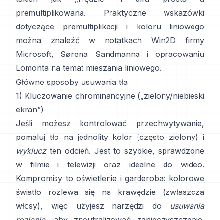
premultiplikowana
. Praktyczne wskazówki
dotyczące premultiplikacji i koloru liniowego
można znaleźć w
notatkach Win2D firmy
Microsoft
,
Sørena Sandmanna
i
opracowaniu
Lomonta na temat mieszania liniowego
.
Główne sposoby usuwania tła
1) Kluczowanie chrominancyjne („zielony/niebieski
ekran”)
Jeśli możesz kontrolować przechwytywanie,
pomaluj tło na jednolity kolor (często zielony) i
wyklucz
ten odcień. Jest to szybkie, sprawdzone
w filmie i telewizji oraz idealne do wideo.
Kompromisy to oświetlenie i garderoba: kolorowe
światło rozlewa się na krawędzie (zwłaszcza
włosy), więc użyjesz narzędzi do
usuwania
rozlania
, aby zneutralizować zanieczyszczenie.