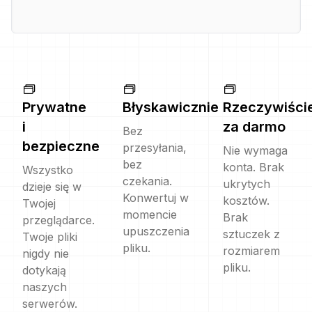
Prywatne
Błyskawicznie
Rzeczywiści
i
za darmo
Bez
bezpieczne
przesyłania,
Nie wymaga
bez
konta. Brak
Wszystko
czekania.
ukrytych
dzieje się w
Konwertuj w
kosztów.
Twojej
momencie
Brak
przeglądarce.
upuszczenia
sztuczek z
Twoje pliki
pliku.
rozmiarem
nigdy nie
pliku.
dotykają
naszych
serwerów.