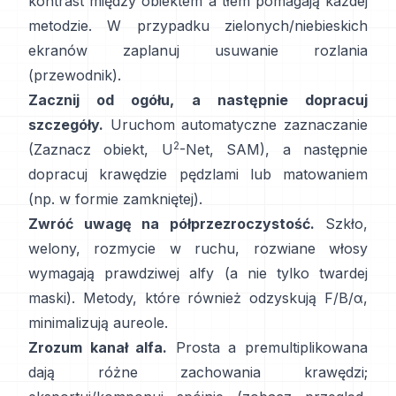
kontrast między obiektem a tłem pomagają każdej
metodzie. W przypadku zielonych/niebieskich
ekranów zaplanuj
usuwanie rozlania
(
przewodnik
).
Zacznij od ogółu, a następnie dopracuj
szczegóły.
Uruchom automatyczne zaznaczanie
2
(Zaznacz obiekt,
U
-Net
,
SAM
), a następnie
dopracuj krawędzie pędzlami lub matowaniem
(np.
w formie zamkniętej
).
Zwróć uwagę na półprzezroczystość.
Szkło,
welony, rozmycie w ruchu, rozwiane włosy
wymagają prawdziwej alfy (a nie tylko twardej
maski). Metody, które również odzyskują
F/B/α
,
minimalizują aureole.
Zrozum kanał alfa.
Prosta a premultiplikowana
dają różne zachowania krawędzi;