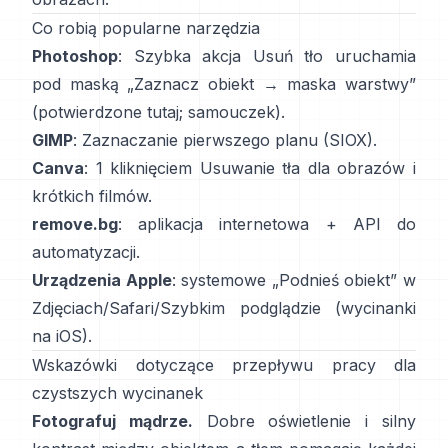
Co robią popularne narzędzia
Photoshop
: Szybka akcja
Usuń tło
uruchamia
pod maską „Zaznacz obiekt → maska warstwy”
(
potwierdzone tutaj
;
samouczek
).
GIMP
:
Zaznaczanie pierwszego planu
(SIOX).
Canva
: 1 kliknięciem
Usuwanie tła
dla obrazów i
krótkich filmów.
remove.bg
: aplikacja internetowa +
API
do
automatyzacji.
Urządzenia Apple
: systemowe „
Podnieś obiekt
” w
Zdjęciach/Safari/Szybkim podglądzie
(
wycinanki
na iOS
).
Wskazówki dotyczące przepływu pracy dla
czystszych wycinanek
Fotografuj mądrze.
Dobre oświetlenie i silny