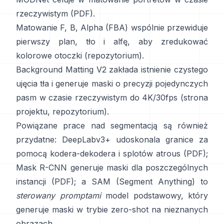
rzeczywistym (
PDF
).
Matowanie F, B, Alpha (FBA)
wspólnie przewiduje
pierwszy plan, tło i alfę, aby zredukować
kolorowe otoczki
(
repozytorium
).
Background Matting V2
zakłada istnienie czystego
ujęcia tła i generuje maski o precyzji pojedynczych
pasm w czasie rzeczywistym do 4K/30fps
(
strona
projektu
,
repozytorium
).
Powiązane prace nad segmentacją są również
przydatne:
DeepLabv3+
udoskonala granice za
pomocą kodera-dekodera i splotów atrous
(
PDF
);
Mask R-CNN
generuje maski dla poszczególnych
instancji
(
PDF
); a
SAM (Segment Anything)
to
sterowany promptami
model podstawowy, który
generuje maski w trybie zero-shot na nieznanych
obrazach.