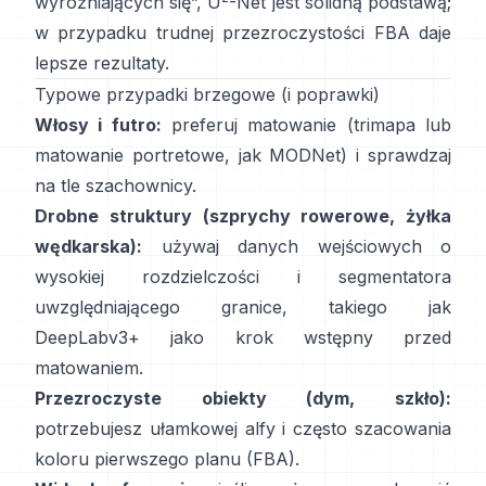
wyróżniających się”,
U
-Net
jest solidną podstawą;
w przypadku trudnej przezroczystości
FBA
daje
lepsze rezultaty.
Typowe przypadki brzegowe (i poprawki)
Włosy i futro:
preferuj matowanie (trimapa lub
matowanie portretowe, jak
MODNet
) i sprawdzaj
na tle szachownicy.
Drobne struktury (szprychy rowerowe, żyłka
wędkarska):
używaj danych wejściowych o
wysokiej rozdzielczości i segmentatora
uwzględniającego granice, takiego jak
DeepLabv3+
jako krok wstępny przed
matowaniem.
Przezroczyste obiekty (dym, szkło):
potrzebujesz ułamkowej alfy i często szacowania
koloru pierwszego planu
(
FBA
).