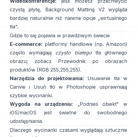
Wideokonferencje:
jeśli możesz przechwycić
czystą płytę,
Background Matting V2
wygląda
bardziej naturalnie niż naiwne opcje „wirtualnego
tła”.
Gdzie to się pojawia w prawdziwym świecie
E-commerce:
platformy handlowe (np. Amazon)
często wymagają
czysto białego
tła głównego
obrazu; zobacz
Przewodnik po obrazach
produktów
(RGB 255,255,255).
Narzędzia do projektowania:
Usuwanie tła
w
Canvie i
Usuń tło
w Photoshopie
usprawniają
szybkie wycinanki.
Wygoda na urządzeniu:
„
Podnieś obiekt
” w
iOS/macOS jest świetne do swobodnego
udostępniania.
Dlaczego wycinanki czasami wyglądają sztucznie