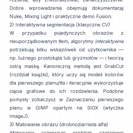
Dobre wprowadzenia obejmują
dokumentację
Nuke
,
Mixing Light
i praktyczne
demo Fusion
.
2) Interaktywna segmentacja (klasyczne CV)
W przypadku pojedynczych obrazów z
nieuporządkowanym tłem, algorytmy
interaktywne
potrzebują kilku wskazówek od użytkownika —
np. luźnego prostokąta lub gryzmołów — i tworzą
ostrą maskę. Kanoniczną metodą jest
GrabCut
(
rozdział książki
), który uczy się modeli kolorów
dla pierwszego planu/tła i iteracyjnie wykorzystuje
cięcia grafowe do ich rozdzielenia. Podobne
pomysły zobaczysz w
Zaznaczaniu pierwszego
planu w GIMP
opartym na
SIOX
(
wtyczka
ImageJ
).
3) Matowanie obrazu (drobnoziarnista alfa)
Matowanie
rozwiązuje problem częściowej