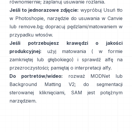
równomiernie; zaplanuj
usuwanie rozlania
.
Jeśli to jednorazowe zdjęcie:
wypróbuj
Usuń tło
w Photoshopie,
narzędzie do usuwania
w Canvie
lub
remove.bg
; dopracuj pędzlami/matowaniem w
przypadku włosów.
Jeśli potrzebujesz krawędzi o jakości
produkcyjnej:
użyj matowania (
w formie
zamkniętej
lub głębokiego) i sprawdź alfę na
przezroczystości; pamiętaj o
interpretacji alfy
.
Do portretów/wideo:
rozważ
MODNet
lub
Background Matting V2
; do segmentacji
sterowanej kliknięciami,
SAM
jest potężnym
narzędziem.