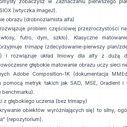
omysły zobaczysz w
Zaznaczaniu pierwszego p
SIOX
(
wtyczka ImageJ
).
e obrazu (drobnoziarnista alfa)
rozwiązuje problem częściowej przezroczystości na
(włosy, futro, dym, szkło). Klasyczne
matowani
przyjmuje
trimapę
(zdecydowanie-pierwszy plan/zd
ne) i rozwiązuje układ liniowy dla alfy z dużą d
Nowoczesne
głębokie matowanie obrazu
uczy sieci 
anych
Adobe Composition-1K
(
dokumentacja MMEdi
a pomocą metryk takich jak
SAD, MSE, Gradient i 
e benchmarku
).
i z głębokiego uczenia (bez trimapy)
rywanie obiektów wyróżniających się) to silny, ogól
ła”
(
repozytorium
).