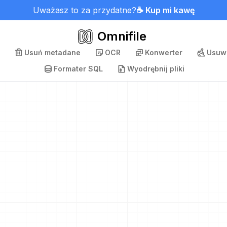
Uważasz to za przydatne?
☕ Kup mi kawę
Omnifile
Usuń metadane
OCR
Konwerter
Usuwa
Formater SQL
Wyodrębnij pliki