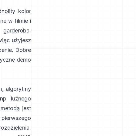
nolity kolor
e w filmie i
i garderoba:
więc użyjesz
zenie. Dobre
tyczne
demo
, algorytmy
np. luźnego
 metodą jest
a pierwszego
ozdzielenia.