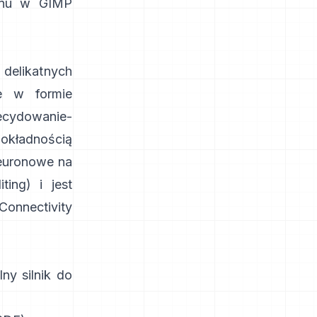
lanu w GIMP
 delikatnych
e w formie
ecydowanie-
okładnością
neuronowe na
ting
) i jest
Connectivity
ny silnik do