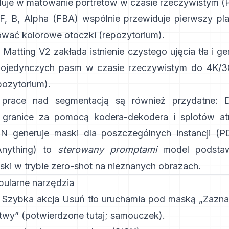
luje w matowanie portretów w czasie rzeczywistym (
F, B, Alpha (FBA)
wspólnie przewiduje pierwszy plan,
ować kolorowe otoczki
(
repozytorium
).
 Matting V2
zakłada istnienie czystego ujęcia tła i g
 pojedynczych pasm w czasie rzeczywistym do 4K/3
pozytorium
).
prace nad segmentacją są również przydatne:
 granice za pomocą kodera-dekodera i splotów at
NN
generuje maski dla poszczególnych instancji
(
P
nything)
to
sterowany promptami
model podstaw
ski w trybie zero-shot na nieznanych obrazach.
pularne narzędzia
: Szybka akcja
Usuń tło
uruchamia pod maską „Zazna
twy”
(
potwierdzone tutaj
;
samouczek
).