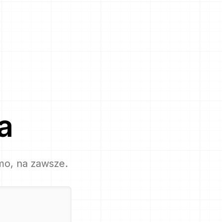
a
mo, na zawsze.