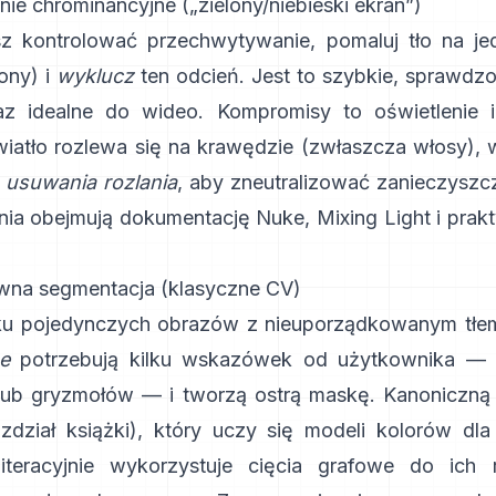
ie chrominancyjne („zielony/niebieski ekran”)
z kontrolować przechwytywanie, pomaluj tło na jed
ony) i
wyklucz
ten odcień. Jest to szybkie, sprawdzon
raz idealne do wideo. Kompromisy to oświetlenie 
iatło rozlewa się na krawędzie (zwłaszcza włosy), 
o
usuwania rozlania
, aby zneutralizować zanieczyszc
ia obejmują
dokumentację Nuke
,
Mixing Light
i prak
ywna segmentacja (klasyczne CV)
u pojedynczych obrazów z nieuporządkowanym tłem
e
potrzebują kilku wskazówek od użytkownika — 
lub gryzmołów — i tworzą ostrą maskę. Kanoniczną
ozdział książki
), który uczy się modeli kolorów dl
 iteracyjnie wykorzystuje cięcia grafowe do ich r