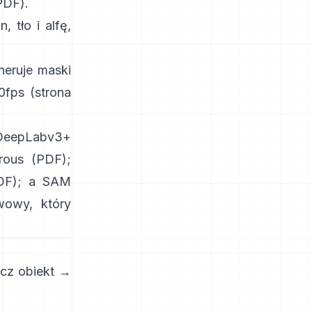
PDF
).
 tło i alfę,
eneruje maski
0fps
(
strona
DeepLabv3+
rous
(
PDF
);
DF
); a
SAM
owy, który
cz obiekt →