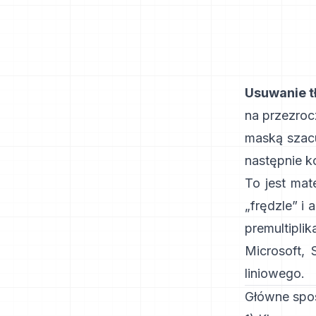
Usuwanie t
na przezroc
maską szac
następnie k
To jest ma
„frędzle” i
a
premultipli
Microsoft
,
liniowego
.
Główne spos