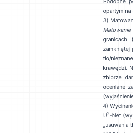
Podobne p
opartym na
3) Matowani
Matowanie
granicach 
zamkniętej
tło/niezna
krawędzi. 
zbiorze d
oceniane z
(
wyjaśnieni
4) Wycinank
2
U
-Net
(wyk
„usuwania t