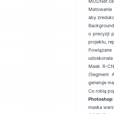
MODNet
ce
Matowanie 
aby zreduk
Background
o precyzji
projektu
,
re
Powiązane 
udoskonala
Mask R-C
(Segment A
generuje ma
Co robią po
Photoshop
maska wars