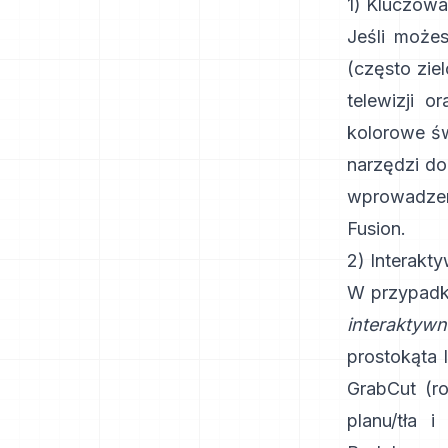
1) Kluczowan
Jeśli możes
(często ziel
telewizji o
kolorowe św
narzędzi d
wprowadzen
Fusion
.
2) Interakt
W przypadk
interaktywn
prostokąta 
GrabCut
(
r
planu/tła i