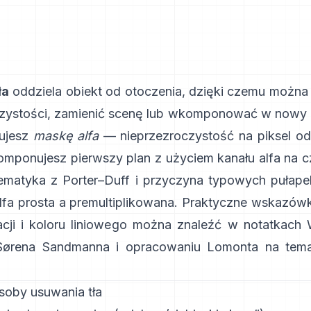
ła
oddziela obiekt od otoczenia, dzięki czemu można
zystości, zamienić scenę lub wkomponować w nowy 
ujesz
maskę alfa
— nieprzezroczystość na piksel od
omponujesz pierwszy plan z użyciem kanału alfa na 
tematyka z
Porter–Duff
i przyczyna typowych pułapek
lfa prosta a premultiplikowana
. Praktyczne wskazówk
kacji i koloru liniowego można znaleźć w
notatkach 
Sørena Sandmanna
i
opracowaniu Lomonta na tema
oby usuwania tła