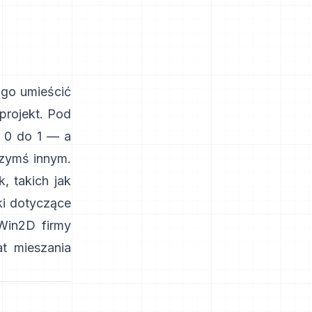
 go umieścić
projekt. Pod
 0 do 1 — a
czymś innym.
, takich jak
i dotyczące
Win2D firmy
t mieszania