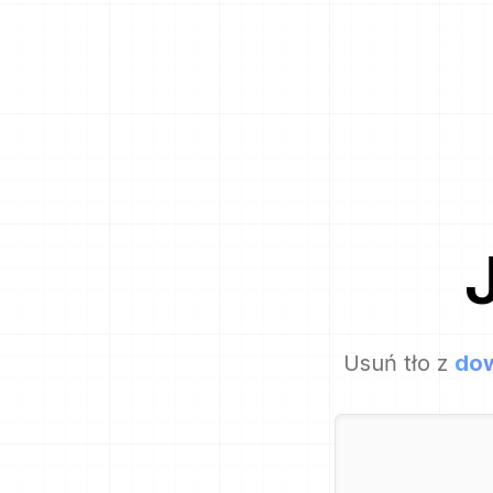
Usuń tło z
dow