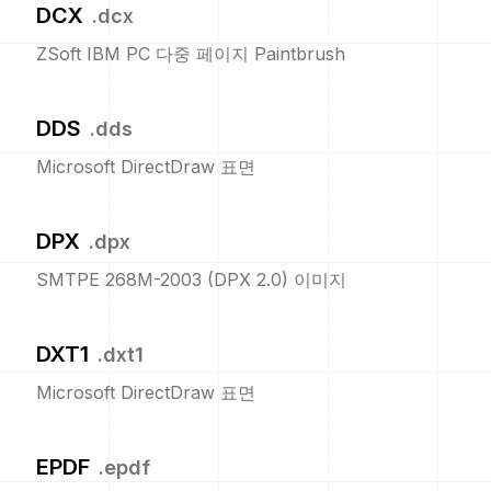
DCX
.
dcx
ZSoft IBM PC 다중 페이지 Paintbrush
DDS
.
dds
Microsoft DirectDraw 표면
DPX
.
dpx
SMTPE 268M-2003 (DPX 2.0) 이미지
DXT1
.
dxt1
Microsoft DirectDraw 표면
EPDF
.
epdf