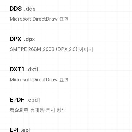
DDS
.
dds
Microsoft DirectDraw 표면
DPX
.
dpx
SMTPE 268M-2003 (DPX 2.0) 이미지
DXT1
.
dxt1
Microsoft DirectDraw 표면
EPDF
.
epdf
캡슐화된 휴대용 문서 형식
EPI
.
epi