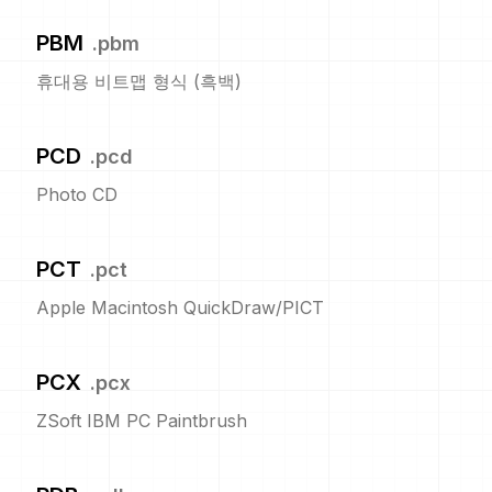
PBM
.
pbm
휴대용 비트맵 형식 (흑백)
PCD
.
pcd
Photo CD
PCT
.
pct
Apple Macintosh QuickDraw/PICT
PCX
.
pcx
ZSoft IBM PC Paintbrush