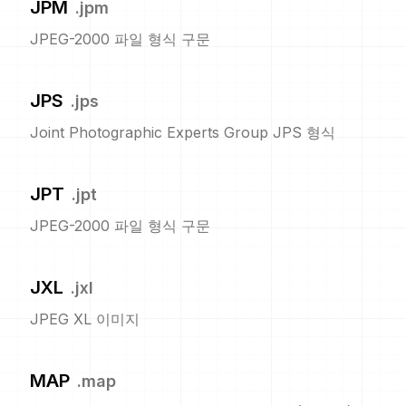
JPM
.
jpm
JPEG-2000 파일 형식 구문
JPS
.
jps
Joint Photographic Experts Group JPS 형식
JPT
.
jpt
JPEG-2000 파일 형식 구문
JXL
.
jxl
JPEG XL 이미지
MAP
.
map