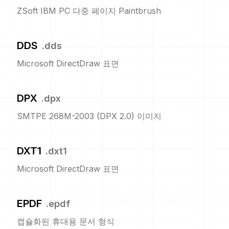
ZSoft IBM PC 다중 페이지 Paintbrush
DDS
.
dds
Microsoft DirectDraw 표면
DPX
.
dpx
SMTPE 268M-2003 (DPX 2.0) 이미지
DXT1
.
dxt1
Microsoft DirectDraw 표면
EPDF
.
epdf
캡슐화된 휴대용 문서 형식