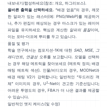
내보내기/합성하세요(참조:
개요
,
하그리브스
).
올바른 출력을 선택하세요.
“배경 없음”의 경우, 깨끗
한 알파가 있는 래스터(예: PNG/WebP)를 제공하거
나, 추가 편집이 예상되는 경우 마스크가 있는 레이어
파일을 유지하세요. 핵심은
계산한
알파의 품질
이며,
이는
포터–더프
에 뿌리를 두고 있습니다.
품질 및 평가
학술 연구에서는
컴포지션-1K
에 대한
SAD
,
MSE
,
그
래디언트
,
연결성
오류를 보고합니다. 모델을 선택하
는 경우 해당 메트릭을 찾아보세요
(
메트릭 정의
;
배경
매팅 메트릭 섹션
). 인물/비디오의 경우,
MODNet
과
배경 매팅 V2
가 강력합니다; 일반적인 “두드러진 객
2
체” 이미지의 경우,
U
-Net
이 견고한 기준선입니다;
어려운 투명도의 경우,
FBA
가 더 나은 결과를 제공할
수 있습니다.
일반적인 엣지 케이스(및 수정)