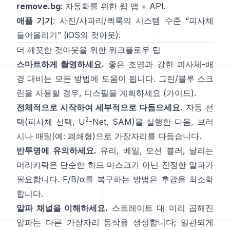
remove.bg
: 자동화를 위한 웹 앱 +
API
.
애플 기기
: 사진/사파리/퀵룩의 시스템 수준 “
피사체
들어올리기
”
(
iOS의 컷아웃
).
더 깨끗한 컷아웃을 위한 워크플로우 팁
스마트하게 촬영하세요.
좋은 조명과 강한 피사체-배
경 대비는 모든 방법에 도움이 됩니다. 그린/블루 스크
린을 사용할 경우,
디스필
을 계획하세요
(
가이드
).
전체적으로 시작하여 세부적으로 다듬으세요.
자동 선
2
택(피사체 선택,
U
-Net
,
SAM
)을 실행한 다음, 브러
시나 매팅(예:
폐쇄형
)으로 가장자리를 다듬습니다.
반투명에 유의하세요.
유리, 베일, 모션 블러, 날리는
머리카락은 단순한 하드 마스크가 아닌 진정한 알파가
필요합니다.
F/B/α
를 복구하는 방법은 후광을 최소화
합니다.
알파 채널을 이해하세요.
스트레이트 대 미리 곱해진
알파
는 다른 가장자리 동작을 생성합니다; 일관되게