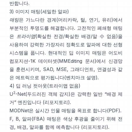
반합니다.
3) 이미지 매팅(세밀한 알파)
매팅
은 가느다란 경계(머리카락, 털, 연기, 유리)에서
부분적인 투명도를 해결합니다. 고전적인
폐쇄형 매팅
은
트라이맵
(확실한 전경/확실한 배경/알 수 없음)을
사용하여 강력한 가장자리 정확도로 알파에 대한 선형
시스템을 풉니다. 현대적인
딥 이미지 매팅
은
어도비
컴포지션-1K
데이터셋(
MMEditing 문서
)에서 신경망
을 훈련시키며,
SAD, MSE, 그래디언트, 연결성과 같
은 메트릭으로 평가됩니다(
벤치마크 설명
).
4) 딥 러닝 컷아웃(트라이맵 없음)
2
U
-Net
(두드러진 객체 감지)은 강력한 일반 “배경 제
거” 엔진입니다
(
리포지토리
).
MODNet
은 실시간 인물 매팅을 목표로 합니다(
PDF
).
F, B, 알파(FBA) 매팅
은 색상 후광을 줄이기 위해 전
경, 배경, 알파를 함께 예측합니다
(
리포지토리
).