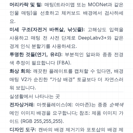
머리카락 및 털:
매팅(트라이맵 또는
MODNet
과 같은
인물 매팅)을 선호하고 체커보드 배경에서 검사하세
요.
미세 구조(자전거 바퀴살, 낚싯줄):
고해상도 입력을
사용하고 매팅 전 사전 단계로
DeepLabv3+
와 같은
경계 인식 분할기를 사용하세요.
투명한 것들(연기, 유리):
부분적인 알파와 종종 전경
색 추정이 필요합니다
(
FBA
).
화상 회의:
깨끗한 플레이트를 캡처할 수 있다면,
배경
매팅 V2
가 순진한 “가상 배경” 토글보다 더 자연스러
워 보입니다.
실생활에서 나타나는 곳
전자상거래:
마켓플레이스(예: 아마존)는 종종
순백색
메인 이미지 배경을 요구합니다; 참조:
제품 이미지 가
이드
(RGB 255,255,255).
디자인 도구:
캔바의
배경 제거기
와 포토샵의
배경 제