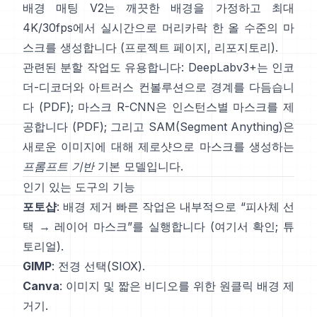
배경 매팅 V2
는 깨끗한 배경을 가정하고 최대
4K/30fps에서 실시간으로 머리카락 한 올 수준의 마
스크를 생성합니다
(
프로젝트 페이지
,
리포지토리
).
관련된 분할 작업도 유용합니다:
DeepLabv3+
는 인코
더-디코더와 아트러스 컨볼루션으로 경계를 다듬습니
다
(
PDF
);
마스크 R-CNN
은 인스턴스별 마스크를 제
공합니다
(
PDF
); 그리고
SAM(Segment Anything)
은
새로운 이미지에 대해 제로샷으로 마스크를 생성하는
프롬프트 기반
기본 모델입니다.
인기 있는 도구의 기능
포토샵
:
배경 제거 빠른 작업
은 내부적으로 “피사체 선
택 → 레이어 마스크”를 실행합니다
(
여기서 확인
;
튜
토리얼
).
GIMP
:
전경 선택
(SIOX).
Canva
: 이미지 및 짧은 비디오를 위한 원클릭
배경 제
거기
.