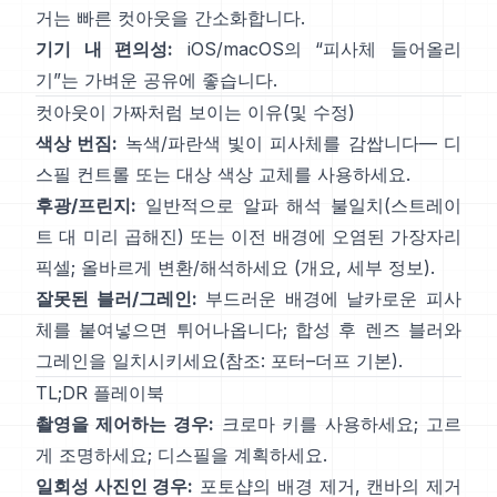
거
는
빠른 컷아웃을 간소화합니다.
기기 내 편의성:
iOS/macOS의 “
피사체 들어올리
기
”는 가벼운 공유에 좋습니다.
컷아웃이 가짜처럼 보이는 이유(및 수정)
색상 번짐:
녹색/파란색 빛이 피사체를 감쌉니다—
디
스필 컨트롤
또는 대상 색상 교체를 사용하세요.
후광/프린지:
일반적으로 알파 해석 불일치(스트레이
트 대 미리 곱해진) 또는 이전 배경에 오염된 가장자리
픽셀; 올바르게 변환/해석하세요
(
개요
,
세부 정보
).
잘못된 블러/그레인:
부드러운 배경에 날카로운 피사
체를 붙여넣으면 튀어나옵니다; 합성 후 렌즈 블러와
그레인을 일치시키세요(참조:
포터–더프 기본
).
TL;DR 플레이북
촬영을 제어하는 경우:
크로마 키를 사용하세요; 고르
게 조명하세요;
디스필
을 계획하세요.
일회성 사진인 경우:
포토샵의
배경 제거
,
캔바의
제거