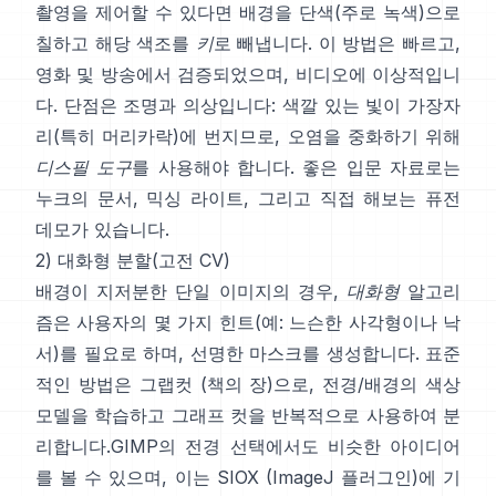
촬영을 제어할 수 있다면 배경을 단색(주로 녹색)으로
칠하고 해당 색조를
키
로 빼냅니다. 이 방법은 빠르고,
영화 및 방송에서 검증되었으며, 비디오에 이상적입니
다. 단점은 조명과 의상입니다: 색깔 있는 빛이 가장자
리(특히 머리카락)에 번지므로, 오염을 중화하기 위해
디스필 도구
를 사용해야 합니다. 좋은 입문 자료로는
누크의 문서
,
믹싱 라이트
, 그리고 직접 해보는
퓨전
데모
가 있습니다.
2) 대화형 분할(고전 CV)
배경이 지저분한 단일 이미지의 경우,
대화형
알고리
즘은 사용자의 몇 가지 힌트(예: 느슨한 사각형이나 낙
서)를 필요로 하며, 선명한 마스크를 생성합니다. 표준
적인 방법은
그랩컷
(
책의 장
)으로, 전경/배경의 색상
모델을 학습하고 그래프 컷을 반복적으로 사용하여 분
리합니다.
GIMP의 전경 선택
에서도 비슷한 아이디어
를 볼 수 있으며, 이는
SIOX
(
ImageJ 플러그인
)에 기