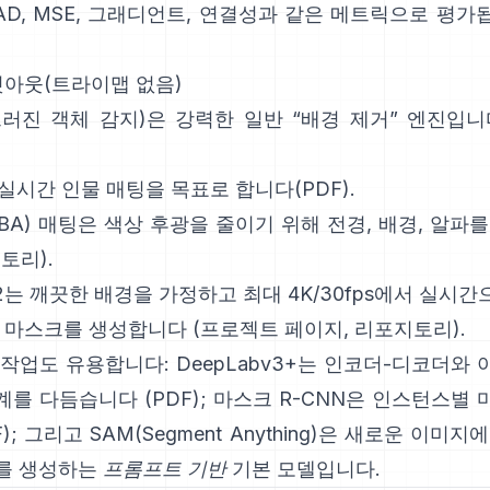
AD, MSE, 그래디언트, 연결성과 같은 메트릭으로 평가
 컷아웃(트라이맵 없음)
드러진 객체 감지)은 강력한 일반 “배경 제거” 엔진입니
 실시간 인물 매팅을 목표로 합니다(
PDF
).
FBA) 매팅
은 색상 후광을 줄이기 위해 전경, 배경, 알파
지토리
).
2
는 깨끗한 배경을 가정하고 최대 4K/30fps에서 실시
의 마스크를 생성합니다
(
프로젝트 페이지
,
리포지토리
).
 작업도 유용합니다:
DeepLabv3+
는 인코더-디코더와 
계를 다듬습니다
(
PDF
);
마스크 R-CNN
은 인스턴스별 
F
); 그리고
SAM(Segment Anything)
은
새로운 이미지에
를 생성하는
프롬프트 기반
기본 모델입니다.