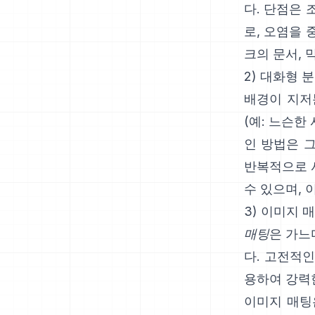
다. 단점은 
로, 오염을
크의 문서
,
2) 대화형 분
배경이 지저
(예: 느슨한
인 방법은
반복적으로 
수 있으며, 
3) 이미지 
매팅
은 가느
다. 고전적
용하여 강력
이미지 매팅