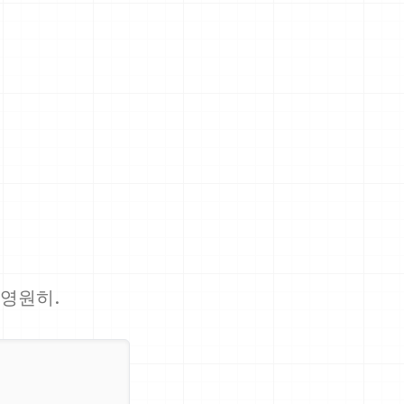
기
 영원히.