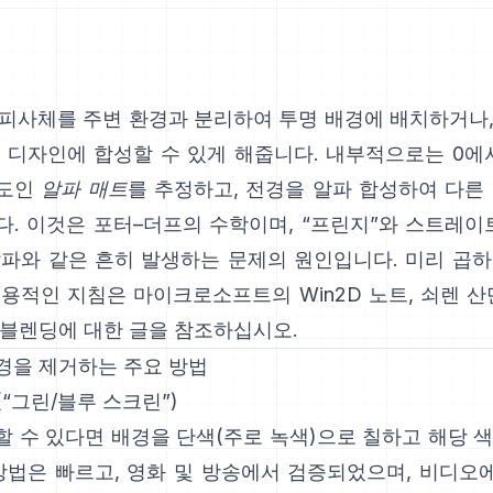
 피사체를 주변 환경과 분리하여 투명 배경에 배치하거나,
 디자인에 합성할 수 있게 해줍니다. 내부적으로는 0에
도인
알파 매트
를 추정하고, 전경을 알파 합성하여 다른
다. 이것은
포터–더프
의 수학이며, “프린지”와
스트레이트
알파
와 같은 흔히 발생하는 문제의 원인입니다. 미리 곱하
실용적인 지침은
마이크로소프트의 Win2D 노트
,
쇠렌 산
 블렌딩에 대한 글
을 참조하십시오.
경을 제거하는 주요 방법
(“그린/블루 스크린”)
할 수 있다면 배경을 단색(주로 녹색)으로 칠하고 해당 
 방법은 빠르고, 영화 및 방송에서 검증되었으며, 비디오