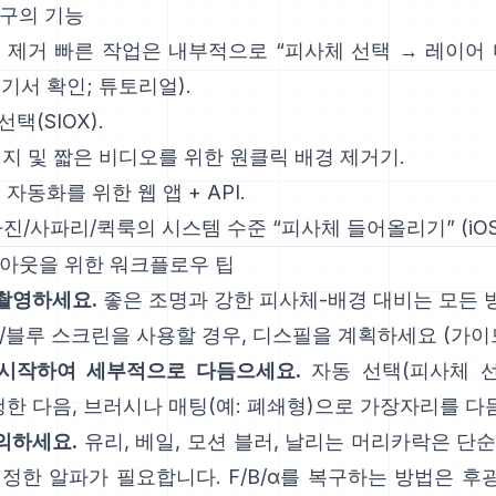
도구의 기능
 제거 빠른 작업
은 내부적으로 “피사체 선택 → 레이어 
기서 확인
;
튜토리얼
).
 선택
(SIOX).
미지 및 짧은 비디오를 위한 원클릭
배경 제거기
.
: 자동화를 위한 웹 앱 +
API
.
 사진/사파리/퀵룩의 시스템 수준 “
피사체 들어올리기
”
(
i
컷아웃을 위한 워크플로우 팁
촬영하세요.
좋은 조명과 강한 피사체-배경 대비는 모든 
/블루 스크린을 사용할 경우,
디스필
을 계획하세요
(
가이
시작하여 세부적으로 다듬으세요.
자동 선택(피사체 선
행한 다음, 브러시나 매팅(예:
폐쇄형
)으로 가장자리를 다
의하세요.
유리, 베일, 모션 블러, 날리는 머리카락은 단
진정한 알파가 필요합니다.
F/B/α
를 복구하는 방법은 후