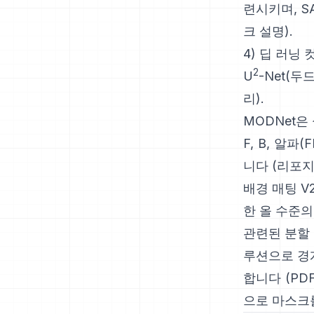
련시키며,
S
크 설명
).
4) 딥 러닝
2
U
-Net
(두
리
).
MODNet
은
F, B, 알파(
니다
(
리포
배경 매팅 V
한 올 수준
관련된 분할
루션으로 경
합니다
(
PD
으로 마스크