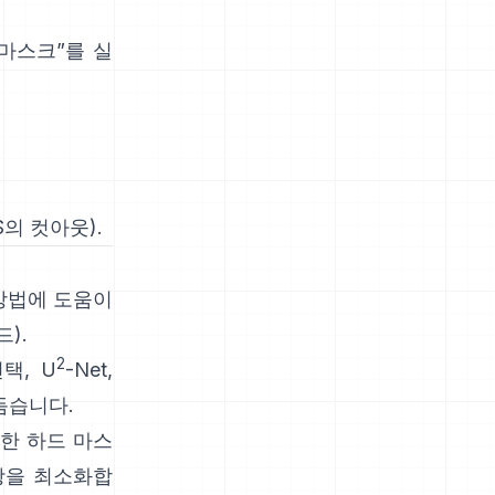
마스크”를 실
OS의 컷아웃
).
방법에 도움이
드
).
2
택,
U
-Net
,
듬습니다.
순한 하드 마스
광을 최소화합