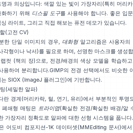
조명과 의상입니다: 색깔 있는 빛이 가장자리(특히 머리
 중화하기 위해
디스필 도구
를 사용해야 합니다. 좋은 입
믹싱 라이트
, 그리고 직접 해보는
퓨전 데모
가 있습니다.
할(고전 CV)
분한 단일 이미지의 경우,
대화형
알고리즘은 사용자의 
 사각형이나 낙서)를 필요로 하며, 선명한 마스크를 생성
그랩컷
(
책의 장
)으로, 전경/배경의 색상 모델을 학습하고
사용하여 분리합니다.
GIMP의 전경 선택
에서도 비슷한 
이는
SIOX
(
ImageJ 플러그인
)에 기반합니다.
매팅(세밀한 알파)
다란 경계(머리카락, 털, 연기, 유리)에서 부분적인 투
인
폐쇄형 매팅
은
트라이맵
(확실한 전경/확실한 배경/알 
한 가장자리 정확도로 알파에 대한 선형 시스템을 풉니다
은
어도비 컴포지션-1K
데이터셋(
MMEditing 문서
)에서