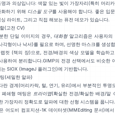
조명과 의상입니다: 색깔 있는 빛이 가장자리(특히 머리
 중화하기 위해
디스필 도구
를 사용해야 합니다. 좋은 입
믹싱 라이트
, 그리고 직접 해보는
퓨전 데모
가 있습니다.
할(고전 CV)
분한 단일 이미지의 경우,
대화형
알고리즘은 사용자의 
 사각형이나 낙서)를 필요로 하며, 선명한 마스크를 생성
그랩컷
(
책의 장
)으로, 전경/배경의 색상 모델을 학습하고
사용하여 분리합니다.
GIMP의 전경 선택
에서도 비슷한 
이는
SIOX
(
ImageJ 플러그인
)에 기반합니다.
매팅(세밀한 알파)
다란 경계(머리카락, 털, 연기, 유리)에서 부분적인 투
인
폐쇄형 매팅
은
트라이맵
(확실한 전경/확실한 배경/알 
한 가장자리 정확도로 알파에 대한 선형 시스템을 풉니다
은
어도비 컴포지션-1K
데이터셋(
MMEditing 문서
)에서