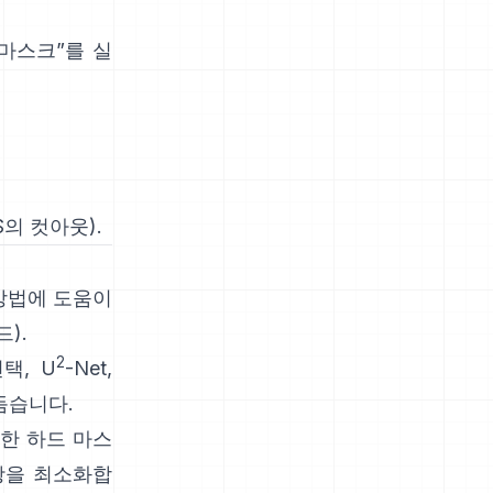
마스크”를 실
OS의 컷아웃
).
방법에 도움이
드
).
2
택,
U
-Net
,
듬습니다.
순한 하드 마스
광을 최소화합