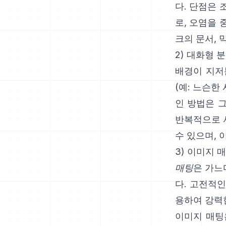
다. 단점은 
로, 오염을
크의 문서
,
2) 대화형 분
배경이 지저
(예: 느슨한
인 방법은
반복적으로 
수 있으며, 
3) 이미지 
매팅
은 가느
다. 고전적
용하여 강력
이미지 매팅