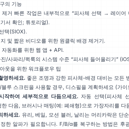
도구의 기능
 제거 빠른 작업
은 내부적으로 “피사체 선택 → 레이어 
기서 확인
;
튜토리얼
).
 선택
(SIOX).
미지 및 짧은 비디오를 위한 원클릭
배경 제거기
.
: 자동화를 위한 웹 앱 +
API
.
 사진/사파리/퀵룩의 시스템 수준 “
피사체 들어올리기
”
(
i
컷아웃을 위한 워크플로우 팁
촬영하세요.
좋은 조명과 강한 피사체-배경 대비는 모든 
/블루 스크린을 사용할 경우,
디스필
을 계획하세요
(
가이
시작하여 세부적으로 다듬으세요.
자동 선택(피사체 선
행한 다음, 브러시나 매팅(예:
폐쇄형
)으로 가장자리를 다
의하세요.
유리, 베일, 모션 블러, 날리는 머리카락은 단
진정한 알파가 필요합니다.
F/B/α
를 복구하는 방법은 후