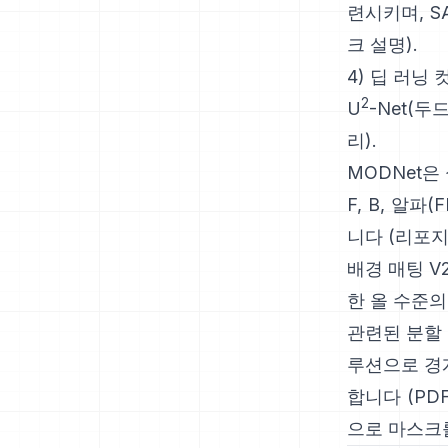
련시키며,
S
크 설명
).
4) 딥 러닝
2
U
-Net
(두
리
).
MODNet
은
F, B, 알파(
니다
(
리포
배경 매팅 V
한 올 수준
관련된 분할
루션으로 경
합니다
(
PD
으로 마스크