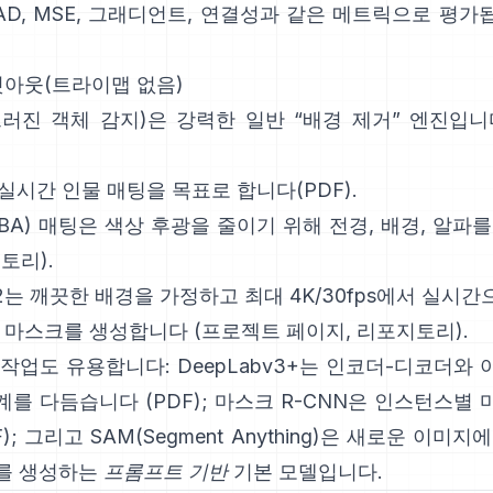
AD, MSE, 그래디언트, 연결성과 같은 메트릭으로 평가
 컷아웃(트라이맵 없음)
드러진 객체 감지)은 강력한 일반 “배경 제거” 엔진입니
 실시간 인물 매팅을 목표로 합니다(
PDF
).
FBA) 매팅
은 색상 후광을 줄이기 위해 전경, 배경, 알파
지토리
).
2
는 깨끗한 배경을 가정하고 최대 4K/30fps에서 실시
의 마스크를 생성합니다
(
프로젝트 페이지
,
리포지토리
).
 작업도 유용합니다:
DeepLabv3+
는 인코더-디코더와 
계를 다듬습니다
(
PDF
);
마스크 R-CNN
은 인스턴스별 
F
); 그리고
SAM(Segment Anything)
은
새로운 이미지에
를 생성하는
프롬프트 기반
기본 모델입니다.