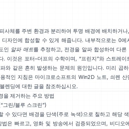
 피사체를 주변 환경과 분리하여 투명 배경에 배치하거나,
 디자인에 합성할 수 있게 해줍니다. 내부적으로는 0에
도인
알파 매트
를 추정하고, 전경을 알파 합성하여 다른
다. 이것은
포터–더프
의 수학이며, “프린지”와
스트레이트
알파
와 같은 흔히 발생하는 문제의 원인입니다. 미리 곱하
실용적인 지침은
마이크로소프트의 Win2D 노트
,
쇠렌 산
 블렌딩에 대한 글
을 참조하십시오.
경을 제거하는 주요 방법
(“그린/블루 스크린”)
할 수 있다면 배경을 단색(주로 녹색)으로 칠하고 해당 
 방법은 빠르고, 영화 및 방송에서 검증되었으며, 비디오