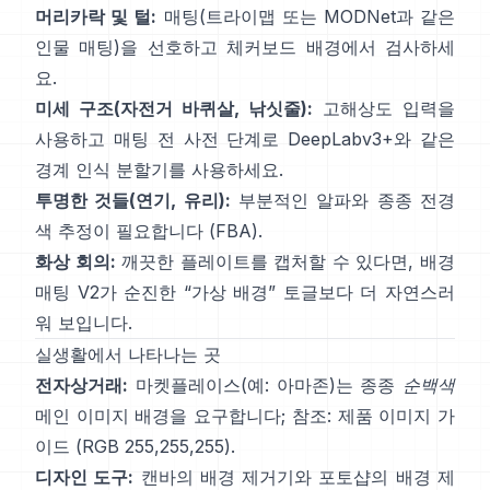
머리카락 및 털:
매팅(트라이맵 또는
MODNet
과 같은
인물 매팅)을 선호하고 체커보드 배경에서 검사하세
요.
미세 구조(자전거 바퀴살, 낚싯줄):
고해상도 입력을
사용하고 매팅 전 사전 단계로
DeepLabv3+
와 같은
경계 인식 분할기를 사용하세요.
투명한 것들(연기, 유리):
부분적인 알파와 종종 전경
색 추정이 필요합니다
(
FBA
).
화상 회의:
깨끗한 플레이트를 캡처할 수 있다면,
배경
매팅 V2
가 순진한 “가상 배경” 토글보다 더 자연스러
워 보입니다.
실생활에서 나타나는 곳
전자상거래:
마켓플레이스(예: 아마존)는 종종
순백색
메인 이미지 배경을 요구합니다; 참조:
제품 이미지 가
이드
(RGB 255,255,255).
디자인 도구:
캔바의
배경 제거기
와 포토샵의
배경 제