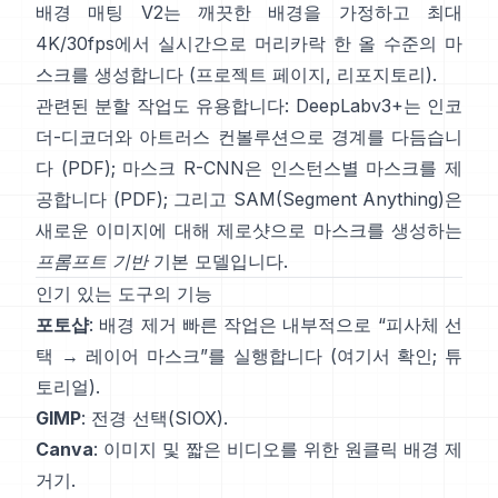
배경 매팅 V2
는 깨끗한 배경을 가정하고 최대
4K/30fps에서 실시간으로 머리카락 한 올 수준의 마
스크를 생성합니다
(
프로젝트 페이지
,
리포지토리
).
관련된 분할 작업도 유용합니다:
DeepLabv3+
는 인코
더-디코더와 아트러스 컨볼루션으로 경계를 다듬습니
다
(
PDF
);
마스크 R-CNN
은 인스턴스별 마스크를 제
공합니다
(
PDF
); 그리고
SAM(Segment Anything)
은
새로운 이미지에 대해 제로샷으로 마스크를 생성하는
프롬프트 기반
기본 모델입니다.
인기 있는 도구의 기능
포토샵
:
배경 제거 빠른 작업
은 내부적으로 “피사체 선
택 → 레이어 마스크”를 실행합니다
(
여기서 확인
;
튜
토리얼
).
GIMP
:
전경 선택
(SIOX).
Canva
: 이미지 및 짧은 비디오를 위한 원클릭
배경 제
거기
.