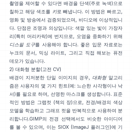
촬영을 제어할 수 있다면 배경을 단색(주로 녹색)으로
칠하고 해당 색조를
키
로 빼냅니다. 이 방법은 빠르고,
영화 및 방송에서 검증되었으며, 비디오에 이상적입니
다. 단점은 조명과 의상입니다: 색깔 있는 빛이 가장자
리(특히 머리카락)에 번지므로, 오염을 중화하기 위해
디스필 도구
를 사용해야 합니다. 좋은 입문 자료로는
누크의 문서
,
믹싱 라이트
, 그리고 직접 해보는
퓨전
데모
가 있습니다.
2) 대화형 분할(고전 CV)
배경이 지저분한 단일 이미지의 경우,
대화형
알고리
즘은 사용자의 몇 가지 힌트(예: 느슨한 사각형이나 낙
서)를 필요로 하며, 선명한 마스크를 생성합니다. 표준
적인 방법은
그랩컷
(
책의 장
)으로, 전경/배경의 색상
모델을 학습하고 그래프 컷을 반복적으로 사용하여 분
리합니다.
GIMP의 전경 선택
에서도 비슷한 아이디어
를 볼 수 있으며, 이는
SIOX
(
ImageJ 플러그인
)에 기