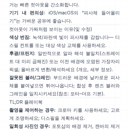
거
는
빠른 컷아웃을 간소화합니다.
기기 내 편의성:
iOS/macOS의 “
피사체 들어올리
기
”는 가벼운 공유에 좋습니다.
컷아웃이 가짜처럼 보이는 이유(및 수정)
색상 번짐:
녹색/파란색 빛이 피사체를 감쌉니다—
디
스필 컨트롤
또는 대상 색상 교체를 사용하세요.
후광/프린지:
일반적으로 알파 해석 불일치(스트레이
트 대 미리 곱해진) 또는 이전 배경에 오염된 가장자리
픽셀; 올바르게 변환/해석하세요
(
개요
,
세부 정보
).
잘못된 블러/그레인:
부드러운 배경에 날카로운 피사
체를 붙여넣으면 튀어나옵니다; 합성 후 렌즈 블러와
그레인을 일치시키세요(참조:
포터–더프 기본
).
TL;DR 플레이북
촬영을 제어하는 경우:
크로마 키를 사용하세요; 고르
게 조명하세요;
디스필
을 계획하세요.
일회성 사진인 경우:
포토샵의
배경 제거
,
캔바의
제거