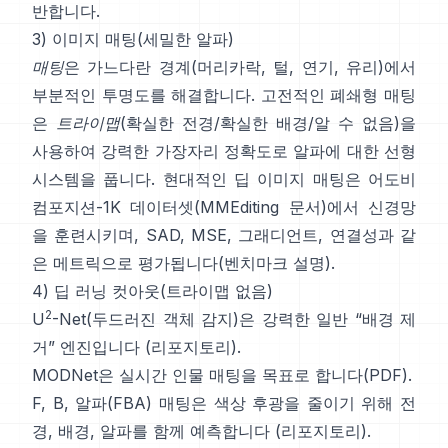
반합니다.
3) 이미지 매팅(세밀한 알파)
매팅
은 가느다란 경계(머리카락, 털, 연기, 유리)에서
부분적인 투명도를 해결합니다. 고전적인
폐쇄형 매팅
은
트라이맵
(확실한 전경/확실한 배경/알 수 없음)을
사용하여 강력한 가장자리 정확도로 알파에 대한 선형
시스템을 풉니다. 현대적인
딥 이미지 매팅
은
어도비
컴포지션-1K
데이터셋(
MMEditing 문서
)에서 신경망
을 훈련시키며,
SAD, MSE, 그래디언트, 연결성과 같
은 메트릭으로 평가됩니다(
벤치마크 설명
).
4) 딥 러닝 컷아웃(트라이맵 없음)
2
U
-Net
(두드러진 객체 감지)은 강력한 일반 “배경 제
거” 엔진입니다
(
리포지토리
).
MODNet
은 실시간 인물 매팅을 목표로 합니다(
PDF
).
F, B, 알파(FBA) 매팅
은 색상 후광을 줄이기 위해 전
경, 배경, 알파를 함께 예측합니다
(
리포지토리
).