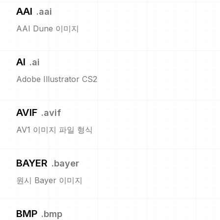
AAI
.
aai
AAI Dune 이미지
AI
.
ai
Adobe Illustrator CS2
AVIF
.
avif
AV1 이미지 파일 형식
BAYER
.
bayer
원시 Bayer 이미지
BMP
.
bmp