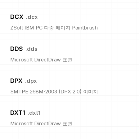
DCX
.
dcx
ZSoft IBM PC 다중 페이지 Paintbrush
DDS
.
dds
Microsoft DirectDraw 표면
DPX
.
dpx
SMTPE 268M-2003 (DPX 2.0) 이미지
DXT1
.
dxt1
Microsoft DirectDraw 표면