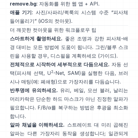
remove.bg
: 자동화를 위한 웹 앱 +
API
.
애플 기기
: 사진/사파리/퀵룩의 시스템 수준 “
피사체
들어올리기
”
(
iOS의 컷아웃
).
더 깨끗한 컷아웃을 위한 워크플로우 팁
스마트하게 촬영하세요.
좋은 조명과 강한 피사체-배
경 대비는 모든 방법에 도움이 됩니다. 그린/블루 스크
린을 사용할 경우,
디스필
을 계획하세요
(
가이드
).
전체적으로 시작하여 세부적으로 다듬으세요.
자동 선
2
택(피사체 선택,
U
-Net
,
SAM
)을 실행한 다음, 브러
시나 매팅(예:
폐쇄형
)으로 가장자리를 다듬습니다.
반투명에 유의하세요.
유리, 베일, 모션 블러, 날리는
머리카락은 단순한 하드 마스크가 아닌 진정한 알파가
필요합니다.
F/B/α
를 복구하는 방법은 후광을 최소화
합니다.
알파 채널을 이해하세요.
스트레이트 대 미리 곱해진
알파
는 다른 가장자리 동작을 생성합니다; 일관되게