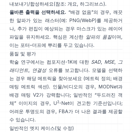
내보내기/합성하세요(참조:
개요
,
하그리브스
).
올바른 출력을 선택하세요.
“배경 없음”의 경우, 깨끗
한 알파가 있는 래스터(예: PNG/WebP)를 제공하거
나, 추가 편집이 예상되는 경우 마스크가 있는 레이어
파일을 유지하세요. 핵심은
계산한
알파의 품질
이며,
이는
포터–더프
에 뿌리를 두고 있습니다.
품질 및 평가
학술 연구에서는
컴포지션-1K
에 대한
SAD
,
MSE
,
그
래디언트
,
연결성
오류를 보고합니다. 모델을 선택하
는 경우 해당 메트릭을 찾아보세요
(
메트릭 정의
;
배경
매팅 메트릭 섹션
). 인물/비디오의 경우,
MODNet
과
배경 매팅 V2
가 강력합니다; 일반적인 “두드러진 객
2
체” 이미지의 경우,
U
-Net
이 견고한 기준선입니다;
어려운 투명도의 경우,
FBA
가 더 나은 결과를 제공할
수 있습니다.
일반적인 엣지 케이스(및 수정)