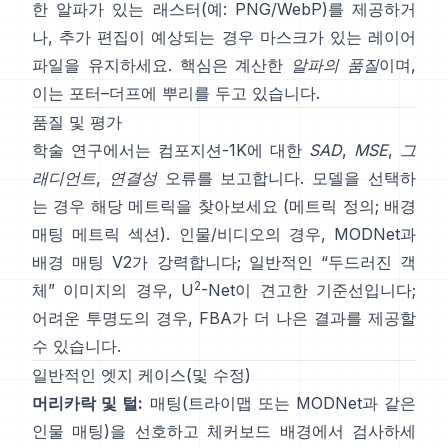
한 알파가 있는 래스터(예: PNG/WebP)를 제공하거
나, 추가 편집이 예상되는 경우 마스크가 있는 레이어
파일을 유지하세요. 핵심은
계산한
알파의 품질
이며,
이는
포터–더프
에 뿌리를 두고 있습니다.
품질 및 평가
학술 연구에서는
컴포지션-1K
에 대한
SAD
,
MSE
,
그
래디언트
,
연결성
오류를 보고합니다. 모델을 선택하
는 경우 해당 메트릭을 찾아보세요
(
메트릭 정의
;
배경
매팅 메트릭 섹션
). 인물/비디오의 경우,
MODNet
과
배경 매팅 V2
가 강력합니다; 일반적인 “두드러진 객
2
체” 이미지의 경우,
U
-Net
이 견고한 기준선입니다;
어려운 투명도의 경우,
FBA
가 더 나은 결과를 제공할
수 있습니다.
일반적인 엣지 케이스(및 수정)
머리카락 및 털:
매팅(트라이맵 또는
MODNet
과 같은
인물 매팅)을 선호하고 체커보드 배경에서 검사하세