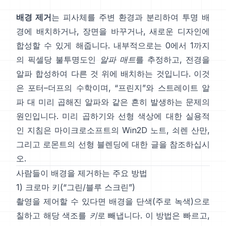
배경 제거
는 피사체를 주변 환경과 분리하여 투명 배
경에 배치하거나, 장면을 바꾸거나, 새로운 디자인에
합성할 수 있게 해줍니다. 내부적으로는 0에서 1까지
의 픽셀당 불투명도인
알파 매트
를 추정하고, 전경을
알파 합성하여 다른 것 위에 배치하는 것입니다. 이것
은
포터–더프
의 수학이며, “프린지”와
스트레이트 알
파 대 미리 곱해진 알파
와 같은 흔히 발생하는 문제의
원인입니다. 미리 곱하기와 선형 색상에 대한 실용적
인 지침은
마이크로소프트의 Win2D 노트
,
쇠렌 산만
,
그리고
로몬트의 선형 블렌딩에 대한 글
을 참조하십시
오.
사람들이 배경을 제거하는 주요 방법
1) 크로마 키(“그린/블루 스크린”)
촬영을 제어할 수 있다면 배경을 단색(주로 녹색)으로
칠하고 해당 색조를
키
로 빼냅니다. 이 방법은 빠르고,