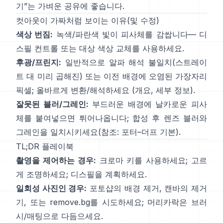
기
”는 가벼운 공유에 좋습니다.
컷아웃이 가짜처럼 보이는 이유(및 수정)
색상 번짐:
녹색/파란색 빛이 피사체를 감쌉니다—
디
스필 컨트롤
또는 대상 색상 교체를 사용하세요.
후광/프린지:
일반적으로 알파 해석 불일치(스트레이
트 대 미리 곱해진) 또는 이전 배경에 오염된 가장자리
픽셀; 올바르게 변환/해석하세요
(
개요
,
세부 정보
).
잘못된 블러/그레인:
부드러운 배경에 날카로운 피사
체를 붙여넣으면 튀어나옵니다; 합성 후 렌즈 블러와
그레인을 일치시키세요(참조:
포터–더프 기본
).
TL;DR 플레이북
촬영을 제어하는 경우:
크로마 키를 사용하세요; 고르
게 조명하세요;
디스필
을 계획하세요.
일회성 사진인 경우:
포토샵의
배경 제거
,
캔바의
제거
기
, 또는
remove.bg
를 시도하세요; 머리카락은 브러
시/매팅으로 다듬으세요.