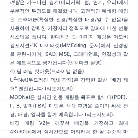
매팅
은 가느다란 경계(머리카락, 털, 연기, 유리)에서
부분적인 투명도를 해결합니다. 고전적인
폐쇄형 매팅
은
트라이맵
(확실한 전경/확실한 배경/알 수 없음)을
사용하여 강력한 가장자리 정확도로 알파에 대한 선형
시스템을 풉니다. 현대적인
딥 이미지 매팅
은
어도비
컴포지션-1K
데이터셋(
MMEditing 문서
)에서 신경망
을 훈련시키며,
SAD, MSE, 그래디언트, 연결성과 같
은 메트릭으로 평가됩니다(
벤치마크 설명
).
4) 딥 러닝 컷아웃(트라이맵 없음)
2
U
-Net
(두드러진 객체 감지)은 강력한 일반 “배경 제
거” 엔진입니다
(
리포지토리
).
MODNet
은 실시간 인물 매팅을 목표로 합니다(
PDF
).
F, B, 알파(FBA) 매팅
은 색상 후광을 줄이기 위해 전
경, 배경, 알파를 함께 예측합니다
(
리포지토리
).
배경 매팅 V2
는 깨끗한 배경을 가정하고 최대
4K/30fps에서 실시간으로 머리카락 한 올 수준의 마