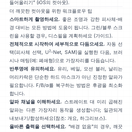
들어올리기
”
(
iOS의 컷아웃
).
더 깨끗한 컷아웃을 위한 워크플로우 팁
스마트하게 촬영하세요.
좋은 조명과 강한 피사체-배
경 대비는 모든 방법에 도움이 됩니다. 그린/블루 스크
린을 사용할 경우,
디스필
을 계획하세요
(
가이드
).
전체적으로 시작하여 세부적으로 다듬으세요.
자동 선
2
택(피사체 선택,
U
-Net
,
SAM
)을 실행한 다음, 브러
시나 매팅(예:
폐쇄형
)으로 가장자리를 다듬습니다.
반투명에 유의하세요.
유리, 베일, 모션 블러, 날리는
머리카락은 단순한 하드 마스크가 아닌 진정한 알파가
필요합니다.
F/B/α
를 복구하는 방법은 후광을 최소화
합니다.
알파 채널을 이해하세요.
스트레이트 대 미리 곱해진
알파
는 다른 가장자리 동작을 생성합니다; 일관되게
내보내기/합성하세요(참조:
개요
,
하그리브스
).
올바른 출력을 선택하세요.
“배경 없음”의 경우, 깨끗