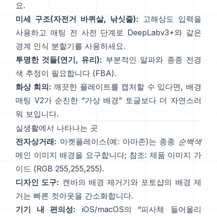
요.
미세 구조(자전거 바퀴살, 낚싯줄):
고해상도 입력을
사용하고 매팅 전 사전 단계로
DeepLabv3+
와 같은
경계 인식 분할기를 사용하세요.
투명한 것들(연기, 유리):
부분적인 알파와 종종 전경
색 추정이 필요합니다
(
FBA
).
화상 회의:
깨끗한 플레이트를 캡처할 수 있다면,
배경
매팅 V2
가 순진한 “가상 배경” 토글보다 더 자연스러
워 보입니다.
실생활에서 나타나는 곳
전자상거래:
마켓플레이스(예: 아마존)는 종종
순백색
메인 이미지 배경을 요구합니다; 참조:
제품 이미지 가
이드
(RGB 255,255,255).
디자인 도구:
캔바의
배경 제거기
와 포토샵의
배경 제
거
는
빠른 컷아웃을 간소화합니다.
기기 내 편의성:
iOS/macOS의 “
피사체 들어올리