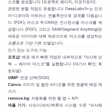
스크를 생성합니다
(
프로젝트 페이지
,
리포지토리
).
관련된 분할 작업도 유용합니다:
DeepLabv3+
는 인코
더-디코더와 아트러스 컨볼루션으로 경계를 다듬습니
다
(
PDF
);
마스크 R-CNN
은 인스턴스별 마스크를 제
공합니다
(
PDF
); 그리고
SAM(Segment Anything)
은
새로운 이미지에 대해 제로샷으로 마스크를 생성하는
프롬프트 기반
기본 모델입니다.
인기 있는 도구의 기능
포토샵
:
배경 제거 빠른 작업
은 내부적으로 “피사체 선
택 → 레이어 마스크”를 실행합니다
(
여기서 확인
;
튜
토리얼
).
GIMP
:
전경 선택
(SIOX).
Canva
: 이미지 및 짧은 비디오를 위한 원클릭
배경 제
거기
.
remove.bg
: 자동화를 위한 웹 앱 +
API
.
애플 기기
: 사진/사파리/퀵룩의 시스템 수준 “
피사체