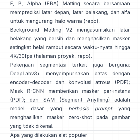
F, B, Alpha (FBA) Matting
secara bersamaan
memprediksi latar depan, latar belakang, dan alfa
untuk mengurangi halo warna
(
repo
).
Background Matting V2
mengasumsikan latar
belakang yang bersih dan menghasilkan masker
setingkat helai rambut secara waktu-nyata hingga
4K/30fps
(
halaman proyek
,
repo
).
Pekerjaan segmentasi terkait juga berguna:
DeepLabv3+
menyempurnakan batas dengan
encoder–decoder dan konvolusi atrous
(
PDF
);
Mask R-CNN
memberikan masker per-instans
(
PDF
); dan
SAM (Segment Anything)
adalah
model dasar yang
berbasis prompt
yang
menghasilkan masker zero-shot pada gambar
yang tidak dikenal.
Apa yang dilakukan alat populer