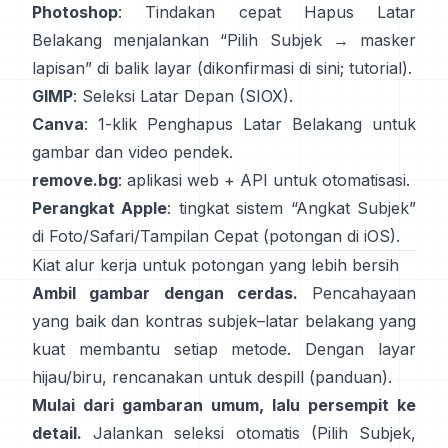
Photoshop
: Tindakan cepat
Hapus Latar
Belakang
menjalankan “Pilih Subjek → masker
lapisan” di balik layar
(
dikonfirmasi di sini
;
tutorial
).
GIMP
:
Seleksi Latar Depan
(SIOX).
Canva
: 1-klik
Penghapus Latar Belakang
untuk
gambar dan video pendek.
remove.bg
: aplikasi web +
API
untuk otomatisasi.
Perangkat Apple
: tingkat sistem “
Angkat Subjek
”
di Foto/Safari/Tampilan Cepat
(
potongan di iOS
).
Kiat alur kerja untuk potongan yang lebih bersih
Ambil gambar dengan cerdas.
Pencahayaan
yang baik dan kontras subjek–latar belakang yang
kuat membantu setiap metode. Dengan layar
hijau/biru, rencanakan untuk
despill
(
panduan
).
Mulai dari gambaran umum, lalu persempit ke
detail.
Jalankan seleksi otomatis (Pilih Subjek,