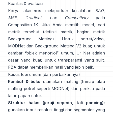
Kualitas & evaluasi
Karya akademis melaporkan kesalahan
SAD
,
MSE
,
Gradient
, dan
Connectivity
pada
Composition-1K
. Jika Anda memilih model, cari
metrik tersebut
(
definisi metrik
;
bagian metrik
Background Matting
). Untuk potret/video,
MODNet
dan
Background Matting V2
kuat; untuk
2
gambar “objek menonjol” umum,
U
-Net
adalah
dasar yang kuat; untuk transparansi yang sulit,
FBA
dapat memberikan hasil yang lebih baik.
Kasus tepi umum (dan perbaikannya)
Rambut & bulu:
utamakan matting (trimap atau
matting potret seperti
MODNet
) dan periksa pada
latar papan catur.
Struktur halus (jeruji sepeda, tali pancing):
gunakan input resolusi tinggi dan segmenter yang