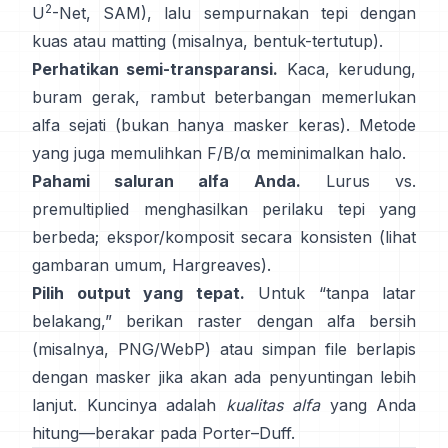
2
U
-Net
,
SAM
), lalu sempurnakan tepi dengan
kuas atau matting (misalnya,
bentuk-tertutup
).
Perhatikan semi-transparansi.
Kaca, kerudung,
buram gerak, rambut beterbangan memerlukan
alfa sejati (bukan hanya masker keras). Metode
yang juga memulihkan
F/B/α
meminimalkan halo.
Pahami saluran alfa Anda.
Lurus vs.
premultiplied
menghasilkan perilaku tepi yang
berbeda; ekspor/komposit secara konsisten (lihat
gambaran umum
,
Hargreaves
).
Pilih output yang tepat.
Untuk “tanpa latar
belakang,” berikan raster dengan alfa bersih
(misalnya, PNG/WebP) atau simpan file berlapis
dengan masker jika akan ada penyuntingan lebih
lanjut. Kuncinya adalah
kualitas alfa
yang Anda
hitung—berakar pada
Porter–Duff
.