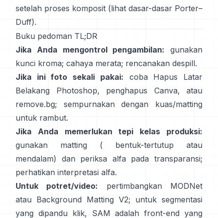
setelah proses komposit (lihat
dasar-dasar Porter–
Duff
).
Buku pedoman TL;DR
Jika Anda mengontrol pengambilan:
gunakan
kunci kroma; cahaya merata; rencanakan
despill
.
Jika ini foto sekali pakai:
coba
Hapus Latar
Belakang
Photoshop,
penghapus
Canva, atau
remove.bg
; sempurnakan dengan kuas/matting
untuk rambut.
Jika Anda memerlukan tepi kelas produksi:
gunakan matting (
bentuk-tertutup
atau
mendalam) dan periksa alfa pada transparansi;
perhatikan
interpretasi alfa
.
Untuk potret/video:
pertimbangkan
MODNet
atau
Background Matting V2
; untuk segmentasi
yang dipandu klik,
SAM
adalah front-end yang