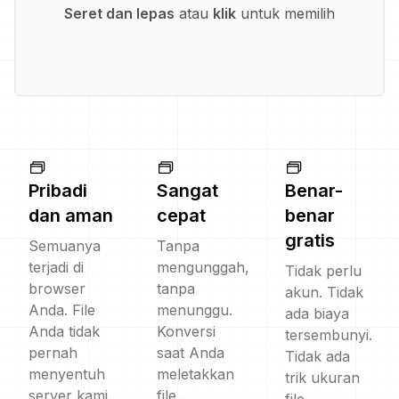
Seret dan lepas
atau
klik
untuk memilih
Pribadi
Sangat
Benar-
dan aman
cepat
benar
gratis
Semuanya
Tanpa
terjadi di
mengunggah,
Tidak perlu
browser
tanpa
akun. Tidak
Anda. File
menunggu.
ada biaya
Anda tidak
Konversi
tersembunyi.
pernah
saat Anda
Tidak ada
menyentuh
meletakkan
trik ukuran
server kami.
file.