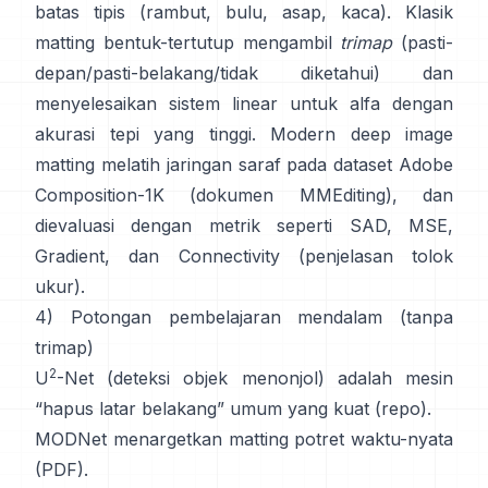
batas tipis (rambut, bulu, asap, kaca). Klasik
matting bentuk-tertutup
mengambil
trimap
(pasti-
depan/pasti-belakang/tidak diketahui) dan
menyelesaikan sistem linear untuk alfa dengan
akurasi tepi yang tinggi. Modern
deep image
matting
melatih jaringan saraf pada dataset
Adobe
Composition-1K
(
dokumen MMEditing
), dan
dievaluasi dengan metrik seperti
SAD, MSE,
Gradient, dan Connectivity (
penjelasan tolok
ukur
).
4) Potongan pembelajaran mendalam (tanpa
trimap)
2
U
-Net
(deteksi objek menonjol) adalah mesin
“hapus latar belakang” umum yang kuat
(
repo
).
MODNet
menargetkan matting potret waktu-nyata
(
PDF
).