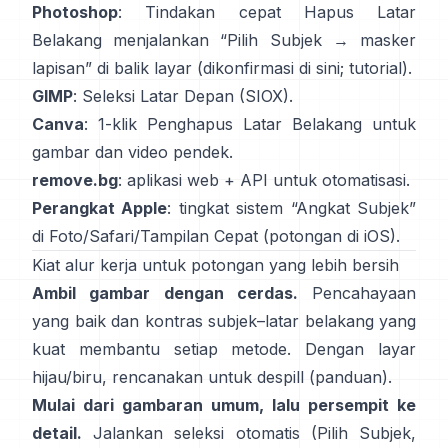
Photoshop
: Tindakan cepat
Hapus Latar
Belakang
menjalankan “Pilih Subjek → masker
lapisan” di balik layar
(
dikonfirmasi di sini
;
tutorial
).
GIMP
:
Seleksi Latar Depan
(SIOX).
Canva
: 1-klik
Penghapus Latar Belakang
untuk
gambar dan video pendek.
remove.bg
: aplikasi web +
API
untuk otomatisasi.
Perangkat Apple
: tingkat sistem “
Angkat Subjek
”
di Foto/Safari/Tampilan Cepat
(
potongan di iOS
).
Kiat alur kerja untuk potongan yang lebih bersih
Ambil gambar dengan cerdas.
Pencahayaan
yang baik dan kontras subjek–latar belakang yang
kuat membantu setiap metode. Dengan layar
hijau/biru, rencanakan untuk
despill
(
panduan
).
Mulai dari gambaran umum, lalu persempit ke
detail.
Jalankan seleksi otomatis (Pilih Subjek,