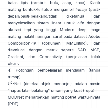
batas tipis (rambut, bulu, asap, kaca). Klasik
matting bentuk-tertutup
mengambil
trimap
(pasti-
depan/pasti-belakang/tidak diketahui) dan
menyelesaikan sistem linear untuk alfa dengan
akurasi tepi yang tinggi. Modern
deep image
matting
melatih jaringan saraf pada dataset
Adobe
Composition-1K
(
dokumen MMEditing
), dan
dievaluasi dengan metrik seperti
SAD, MSE,
Gradient, dan Connectivity (
penjelasan tolok
ukur
).
4) Potongan pembelajaran mendalam (tanpa
trimap)
2
U
-Net
(deteksi objek menonjol) adalah mesin
“hapus latar belakang” umum yang kuat
(
repo
).
MODNet
menargetkan matting potret waktu-nyata
(
PDF
).