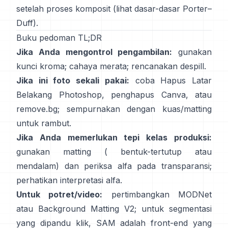
setelah proses komposit (lihat
dasar-dasar Porter–
Duff
).
Buku pedoman TL;DR
Jika Anda mengontrol pengambilan:
gunakan
kunci kroma; cahaya merata; rencanakan
despill
.
Jika ini foto sekali pakai:
coba
Hapus Latar
Belakang
Photoshop,
penghapus
Canva, atau
remove.bg
; sempurnakan dengan kuas/matting
untuk rambut.
Jika Anda memerlukan tepi kelas produksi:
gunakan matting (
bentuk-tertutup
atau
mendalam) dan periksa alfa pada transparansi;
perhatikan
interpretasi alfa
.
Untuk potret/video:
pertimbangkan
MODNet
atau
Background Matting V2
; untuk segmentasi
yang dipandu klik,
SAM
adalah front-end yang