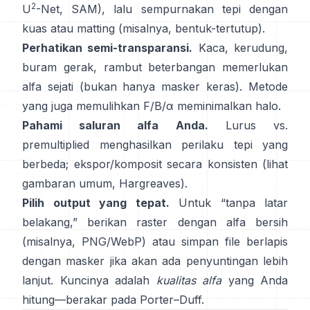
2
U
-Net
,
SAM
), lalu sempurnakan tepi dengan
kuas atau matting (misalnya,
bentuk-tertutup
).
Perhatikan semi-transparansi.
Kaca, kerudung,
buram gerak, rambut beterbangan memerlukan
alfa sejati (bukan hanya masker keras). Metode
yang juga memulihkan
F/B/α
meminimalkan halo.
Pahami saluran alfa Anda.
Lurus vs.
premultiplied
menghasilkan perilaku tepi yang
berbeda; ekspor/komposit secara konsisten (lihat
gambaran umum
,
Hargreaves
).
Pilih output yang tepat.
Untuk “tanpa latar
belakang,” berikan raster dengan alfa bersih
(misalnya, PNG/WebP) atau simpan file berlapis
dengan masker jika akan ada penyuntingan lebih
lanjut. Kuncinya adalah
kualitas alfa
yang Anda
hitung—berakar pada
Porter–Duff
.