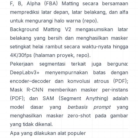
F, B, Alpha (FBA) Matting
secara bersamaan
memprediksi latar depan, latar belakang, dan alfa
untuk mengurangi halo warna
(
repo
).
Background Matting V2
mengasumsikan latar
belakang yang bersih dan menghasilkan masker
setingkat helai rambut secara waktu-nyata hingga
4K/30fps
(
halaman proyek
,
repo
).
Pekerjaan segmentasi terkait juga berguna:
DeepLabv3+
menyempurnakan batas dengan
encoder–decoder dan konvolusi atrous
(
PDF
);
Mask R-CNN
memberikan masker per-instans
(
PDF
); dan
SAM (Segment Anything)
adalah
model dasar yang
berbasis prompt
yang
menghasilkan masker zero-shot pada gambar
yang tidak dikenal.
Apa yang dilakukan alat populer