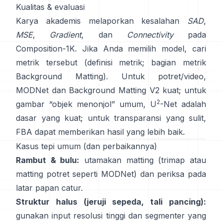
Kualitas & evaluasi
Karya akademis melaporkan kesalahan
SAD
,
MSE
,
Gradient
, dan
Connectivity
pada
Composition-1K
. Jika Anda memilih model, cari
metrik tersebut
(
definisi metrik
;
bagian metrik
Background Matting
). Untuk potret/video,
MODNet
dan
Background Matting V2
kuat; untuk
2
gambar “objek menonjol” umum,
U
-Net
adalah
dasar yang kuat; untuk transparansi yang sulit,
FBA
dapat memberikan hasil yang lebih baik.
Kasus tepi umum (dan perbaikannya)
Rambut & bulu:
utamakan matting (trimap atau
matting potret seperti
MODNet
) dan periksa pada
latar papan catur.
Struktur halus (jeruji sepeda, tali pancing):
gunakan input resolusi tinggi dan segmenter yang