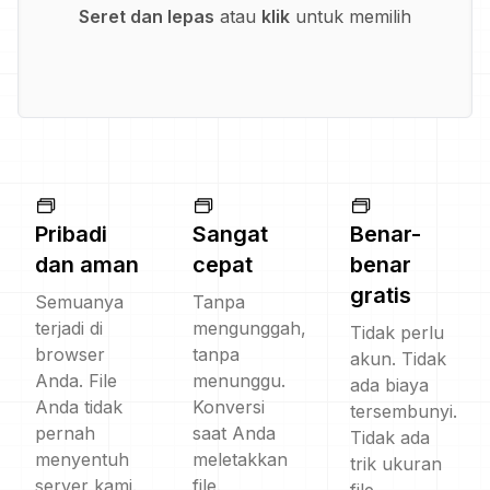
Seret dan lepas
atau
klik
untuk memilih
Pribadi
Sangat
Benar-
dan aman
cepat
benar
gratis
Semuanya
Tanpa
terjadi di
mengunggah,
Tidak perlu
browser
tanpa
akun. Tidak
Anda. File
menunggu.
ada biaya
Anda tidak
Konversi
tersembunyi.
pernah
saat Anda
Tidak ada
menyentuh
meletakkan
trik ukuran
server kami.
file.