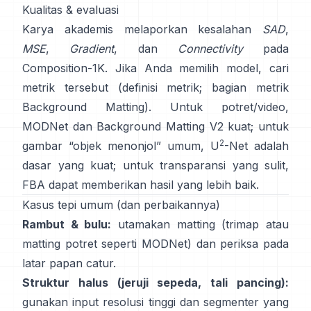
Kualitas & evaluasi
Karya akademis melaporkan kesalahan
SAD
,
MSE
,
Gradient
, dan
Connectivity
pada
Composition-1K
. Jika Anda memilih model, cari
metrik tersebut
(
definisi metrik
;
bagian metrik
Background Matting
). Untuk potret/video,
MODNet
dan
Background Matting V2
kuat; untuk
2
gambar “objek menonjol” umum,
U
-Net
adalah
dasar yang kuat; untuk transparansi yang sulit,
FBA
dapat memberikan hasil yang lebih baik.
Kasus tepi umum (dan perbaikannya)
Rambut & bulu:
utamakan matting (trimap atau
matting potret seperti
MODNet
) dan periksa pada
latar papan catur.
Struktur halus (jeruji sepeda, tali pancing):
gunakan input resolusi tinggi dan segmenter yang