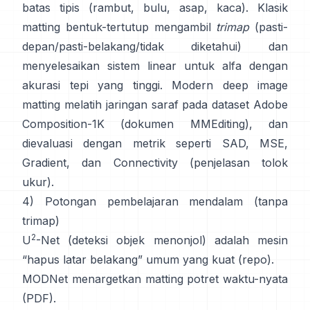
batas tipis (rambut, bulu, asap, kaca). Klasik
matting bentuk-tertutup
mengambil
trimap
(pasti-
depan/pasti-belakang/tidak diketahui) dan
menyelesaikan sistem linear untuk alfa dengan
akurasi tepi yang tinggi. Modern
deep image
matting
melatih jaringan saraf pada dataset
Adobe
Composition-1K
(
dokumen MMEditing
), dan
dievaluasi dengan metrik seperti
SAD, MSE,
Gradient, dan Connectivity (
penjelasan tolok
ukur
).
4) Potongan pembelajaran mendalam (tanpa
trimap)
2
U
-Net
(deteksi objek menonjol) adalah mesin
“hapus latar belakang” umum yang kuat
(
repo
).
MODNet
menargetkan matting potret waktu-nyata
(
PDF
).