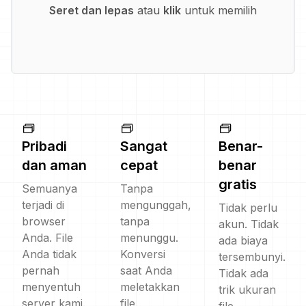
Seret dan lepas
atau
klik
untuk memilih
Pribadi
Sangat
Benar-
dan aman
cepat
benar
gratis
Semuanya
Tanpa
terjadi di
mengunggah,
Tidak perlu
browser
tanpa
akun. Tidak
Anda. File
menunggu.
ada biaya
Anda tidak
Konversi
tersembunyi.
pernah
saat Anda
Tidak ada
menyentuh
meletakkan
trik ukuran
server kami.
file.