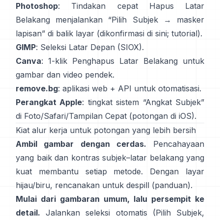
Photoshop
: Tindakan cepat
Hapus Latar
Belakang
menjalankan “Pilih Subjek → masker
lapisan” di balik layar
(
dikonfirmasi di sini
;
tutorial
).
GIMP
:
Seleksi Latar Depan
(SIOX).
Canva
: 1-klik
Penghapus Latar Belakang
untuk
gambar dan video pendek.
remove.bg
: aplikasi web +
API
untuk otomatisasi.
Perangkat Apple
: tingkat sistem “
Angkat Subjek
”
di Foto/Safari/Tampilan Cepat
(
potongan di iOS
).
Kiat alur kerja untuk potongan yang lebih bersih
Ambil gambar dengan cerdas.
Pencahayaan
yang baik dan kontras subjek–latar belakang yang
kuat membantu setiap metode. Dengan layar
hijau/biru, rencanakan untuk
despill
(
panduan
).
Mulai dari gambaran umum, lalu persempit ke
detail.
Jalankan seleksi otomatis (Pilih Subjek,