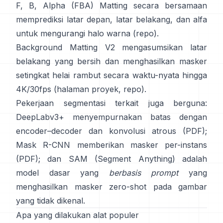
F, B, Alpha (FBA) Matting
secara bersamaan
memprediksi latar depan, latar belakang, dan alfa
untuk mengurangi halo warna
(
repo
).
Background Matting V2
mengasumsikan latar
belakang yang bersih dan menghasilkan masker
setingkat helai rambut secara waktu-nyata hingga
4K/30fps
(
halaman proyek
,
repo
).
Pekerjaan segmentasi terkait juga berguna:
DeepLabv3+
menyempurnakan batas dengan
encoder–decoder dan konvolusi atrous
(
PDF
);
Mask R-CNN
memberikan masker per-instans
(
PDF
); dan
SAM (Segment Anything)
adalah
model dasar yang
berbasis prompt
yang
menghasilkan masker zero-shot pada gambar
yang tidak dikenal.
Apa yang dilakukan alat populer