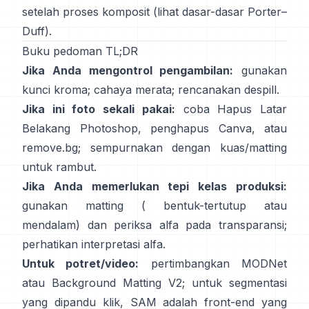
setelah proses komposit (lihat
dasar-dasar Porter–
Duff
).
Buku pedoman TL;DR
Jika Anda mengontrol pengambilan:
gunakan
kunci kroma; cahaya merata; rencanakan
despill
.
Jika ini foto sekali pakai:
coba
Hapus Latar
Belakang
Photoshop,
penghapus
Canva, atau
remove.bg
; sempurnakan dengan kuas/matting
untuk rambut.
Jika Anda memerlukan tepi kelas produksi:
gunakan matting (
bentuk-tertutup
atau
mendalam) dan periksa alfa pada transparansi;
perhatikan
interpretasi alfa
.
Untuk potret/video:
pertimbangkan
MODNet
atau
Background Matting V2
; untuk segmentasi
yang dipandu klik,
SAM
adalah front-end yang