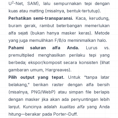
2
U
-Net
,
SAM
), lalu sempurnakan tepi dengan
kuas atau matting (misalnya,
bentuk-tertutup
).
Perhatikan semi-transparansi.
Kaca, kerudung,
buram gerak, rambut beterbangan memerlukan
alfa sejati (bukan hanya masker keras). Metode
yang juga memulihkan
F/B/α
meminimalkan halo.
Pahami saluran alfa Anda.
Lurus vs.
premultiplied
menghasilkan perilaku tepi yang
berbeda; ekspor/komposit secara konsisten (lihat
gambaran umum
,
Hargreaves
).
Pilih output yang tepat.
Untuk “tanpa latar
belakang,” berikan raster dengan alfa bersih
(misalnya, PNG/WebP) atau simpan file berlapis
dengan masker jika akan ada penyuntingan lebih
lanjut. Kuncinya adalah
kualitas alfa
yang Anda
hitung—berakar pada
Porter–Duff
.