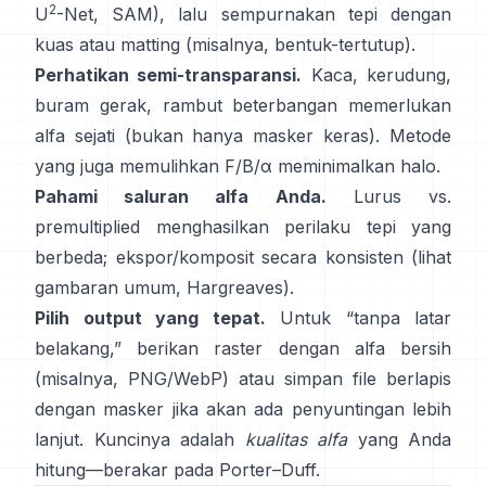
2
U
-Net
,
SAM
), lalu sempurnakan tepi dengan
kuas atau matting (misalnya,
bentuk-tertutup
).
Perhatikan semi-transparansi.
Kaca, kerudung,
buram gerak, rambut beterbangan memerlukan
alfa sejati (bukan hanya masker keras). Metode
yang juga memulihkan
F/B/α
meminimalkan halo.
Pahami saluran alfa Anda.
Lurus vs.
premultiplied
menghasilkan perilaku tepi yang
berbeda; ekspor/komposit secara konsisten (lihat
gambaran umum
,
Hargreaves
).
Pilih output yang tepat.
Untuk “tanpa latar
belakang,” berikan raster dengan alfa bersih
(misalnya, PNG/WebP) atau simpan file berlapis
dengan masker jika akan ada penyuntingan lebih
lanjut. Kuncinya adalah
kualitas alfa
yang Anda
hitung—berakar pada
Porter–Duff
.