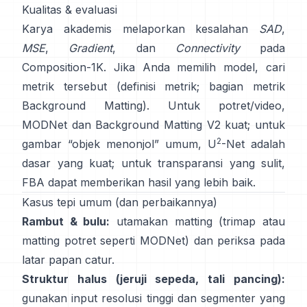
Kualitas & evaluasi
Karya akademis melaporkan kesalahan
SAD
,
MSE
,
Gradient
, dan
Connectivity
pada
Composition-1K
. Jika Anda memilih model, cari
metrik tersebut
(
definisi metrik
;
bagian metrik
Background Matting
). Untuk potret/video,
MODNet
dan
Background Matting V2
kuat; untuk
2
gambar “objek menonjol” umum,
U
-Net
adalah
dasar yang kuat; untuk transparansi yang sulit,
FBA
dapat memberikan hasil yang lebih baik.
Kasus tepi umum (dan perbaikannya)
Rambut & bulu:
utamakan matting (trimap atau
matting potret seperti
MODNet
) dan periksa pada
latar papan catur.
Struktur halus (jeruji sepeda, tali pancing):
gunakan input resolusi tinggi dan segmenter yang