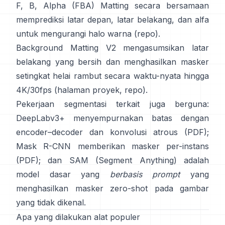
F, B, Alpha (FBA) Matting
secara bersamaan
memprediksi latar depan, latar belakang, dan alfa
untuk mengurangi halo warna
(
repo
).
Background Matting V2
mengasumsikan latar
belakang yang bersih dan menghasilkan masker
setingkat helai rambut secara waktu-nyata hingga
4K/30fps
(
halaman proyek
,
repo
).
Pekerjaan segmentasi terkait juga berguna:
DeepLabv3+
menyempurnakan batas dengan
encoder–decoder dan konvolusi atrous
(
PDF
);
Mask R-CNN
memberikan masker per-instans
(
PDF
); dan
SAM (Segment Anything)
adalah
model dasar yang
berbasis prompt
yang
menghasilkan masker zero-shot pada gambar
yang tidak dikenal.
Apa yang dilakukan alat populer