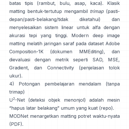
batas tipis (rambut, bulu, asap, kaca). Klasik
matting bentuk-tertutup
mengambil
trimap
(pasti-
depan/pasti-belakang/tidak diketahui) dan
menyelesaikan sistem linear untuk alfa dengan
akurasi tepi yang tinggi. Modern
deep image
matting
melatih jaringan saraf pada dataset
Adobe
Composition-1K
(
dokumen MMEditing
), dan
dievaluasi dengan metrik seperti
SAD, MSE,
Gradient, dan Connectivity (
penjelasan tolok
ukur
).
4) Potongan pembelajaran mendalam (tanpa
trimap)
2
U
-Net
(deteksi objek menonjol) adalah mesin
“hapus latar belakang” umum yang kuat
(
repo
).
MODNet
menargetkan matting potret waktu-nyata
(
PDF
).