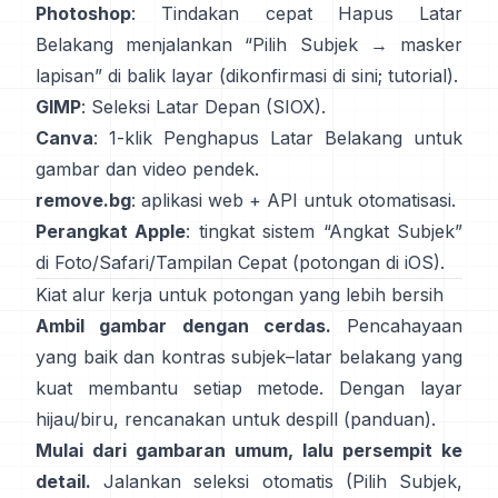
Photoshop
: Tindakan cepat
Hapus Latar
Belakang
menjalankan “Pilih Subjek → masker
lapisan” di balik layar
(
dikonfirmasi di sini
;
tutorial
).
GIMP
:
Seleksi Latar Depan
(SIOX).
Canva
: 1-klik
Penghapus Latar Belakang
untuk
gambar dan video pendek.
remove.bg
: aplikasi web +
API
untuk otomatisasi.
Perangkat Apple
: tingkat sistem “
Angkat Subjek
”
di Foto/Safari/Tampilan Cepat
(
potongan di iOS
).
Kiat alur kerja untuk potongan yang lebih bersih
Ambil gambar dengan cerdas.
Pencahayaan
yang baik dan kontras subjek–latar belakang yang
kuat membantu setiap metode. Dengan layar
hijau/biru, rencanakan untuk
despill
(
panduan
).
Mulai dari gambaran umum, lalu persempit ke
detail.
Jalankan seleksi otomatis (Pilih Subjek,