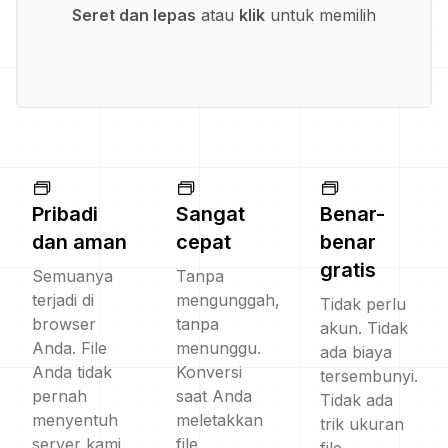
Seret dan lepas
atau
klik
untuk memilih
Pribadi
Sangat
Benar-
dan aman
cepat
benar
gratis
Semuanya
Tanpa
terjadi di
mengunggah,
Tidak perlu
browser
tanpa
akun. Tidak
Anda. File
menunggu.
ada biaya
Anda tidak
Konversi
tersembunyi.
pernah
saat Anda
Tidak ada
menyentuh
meletakkan
trik ukuran
server kami.
file.