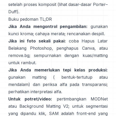
setelah proses komposit (lihat
dasar-dasar Porter–
Duff
).
Buku pedoman TL;DR
Jika Anda mengontrol pengambilan:
gunakan
kunci kroma; cahaya merata; rencanakan
despill
.
Jika ini foto sekali pakai:
coba
Hapus Latar
Belakang
Photoshop,
penghapus
Canva, atau
remove.bg
; sempurnakan dengan kuas/matting
untuk rambut.
Jika Anda memerlukan tepi kelas produksi:
gunakan matting (
bentuk-tertutup
atau
mendalam) dan periksa alfa pada transparansi;
perhatikan
interpretasi alfa
.
Untuk potret/video:
pertimbangkan
MODNet
atau
Background Matting V2
; untuk segmentasi
yang dipandu klik,
SAM
adalah front-end yang