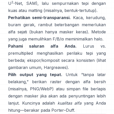
2
U
-Net
,
SAM
), lalu sempurnakan tepi dengan
kuas atau matting (misalnya,
bentuk-tertutup
).
Perhatikan semi-transparansi.
Kaca, kerudung,
buram gerak, rambut beterbangan memerlukan
alfa sejati (bukan hanya masker keras). Metode
yang juga memulihkan
F/B/α
meminimalkan halo.
Pahami saluran alfa Anda.
Lurus vs.
premultiplied
menghasilkan perilaku tepi yang
berbeda; ekspor/komposit secara konsisten (lihat
gambaran umum
,
Hargreaves
).
Pilih output yang tepat.
Untuk “tanpa latar
belakang,” berikan raster dengan alfa bersih
(misalnya, PNG/WebP) atau simpan file berlapis
dengan masker jika akan ada penyuntingan lebih
lanjut. Kuncinya adalah
kualitas alfa
yang Anda
hitung—berakar pada
Porter–Duff
.