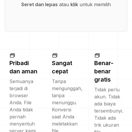
Seret dan lepas
atau
klik
untuk memilih
Pribadi
Sangat
Benar-
dan aman
cepat
benar
gratis
Semuanya
Tanpa
terjadi di
mengunggah,
Tidak perlu
browser
tanpa
akun. Tidak
Anda. File
menunggu.
ada biaya
Anda tidak
Konversi
tersembunyi.
pernah
saat Anda
Tidak ada
menyentuh
meletakkan
trik ukuran
server kami.
file.