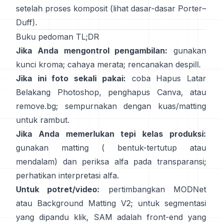
setelah proses komposit (lihat
dasar-dasar Porter–
Duff
).
Buku pedoman TL;DR
Jika Anda mengontrol pengambilan:
gunakan
kunci kroma; cahaya merata; rencanakan
despill
.
Jika ini foto sekali pakai:
coba
Hapus Latar
Belakang
Photoshop,
penghapus
Canva, atau
remove.bg
; sempurnakan dengan kuas/matting
untuk rambut.
Jika Anda memerlukan tepi kelas produksi:
gunakan matting (
bentuk-tertutup
atau
mendalam) dan periksa alfa pada transparansi;
perhatikan
interpretasi alfa
.
Untuk potret/video:
pertimbangkan
MODNet
atau
Background Matting V2
; untuk segmentasi
yang dipandu klik,
SAM
adalah front-end yang