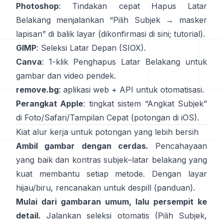
Photoshop
: Tindakan cepat
Hapus Latar
Belakang
menjalankan “Pilih Subjek → masker
lapisan” di balik layar
(
dikonfirmasi di sini
;
tutorial
).
GIMP
:
Seleksi Latar Depan
(SIOX).
Canva
: 1-klik
Penghapus Latar Belakang
untuk
gambar dan video pendek.
remove.bg
: aplikasi web +
API
untuk otomatisasi.
Perangkat Apple
: tingkat sistem “
Angkat Subjek
”
di Foto/Safari/Tampilan Cepat
(
potongan di iOS
).
Kiat alur kerja untuk potongan yang lebih bersih
Ambil gambar dengan cerdas.
Pencahayaan
yang baik dan kontras subjek–latar belakang yang
kuat membantu setiap metode. Dengan layar
hijau/biru, rencanakan untuk
despill
(
panduan
).
Mulai dari gambaran umum, lalu persempit ke
detail.
Jalankan seleksi otomatis (Pilih Subjek,