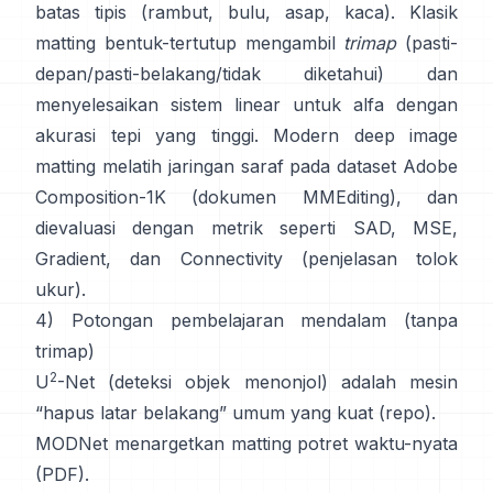
batas tipis (rambut, bulu, asap, kaca). Klasik
matting bentuk-tertutup
mengambil
trimap
(pasti-
depan/pasti-belakang/tidak diketahui) dan
menyelesaikan sistem linear untuk alfa dengan
akurasi tepi yang tinggi. Modern
deep image
matting
melatih jaringan saraf pada dataset
Adobe
Composition-1K
(
dokumen MMEditing
), dan
dievaluasi dengan metrik seperti
SAD, MSE,
Gradient, dan Connectivity (
penjelasan tolok
ukur
).
4) Potongan pembelajaran mendalam (tanpa
trimap)
2
U
-Net
(deteksi objek menonjol) adalah mesin
“hapus latar belakang” umum yang kuat
(
repo
).
MODNet
menargetkan matting potret waktu-nyata
(
PDF
).