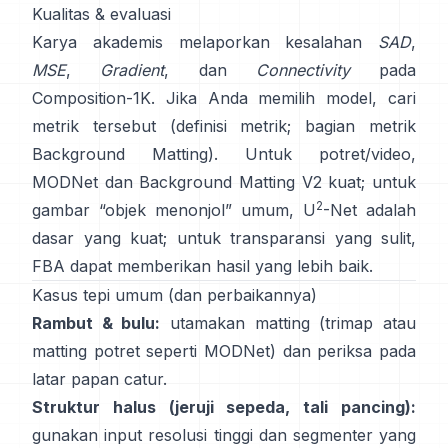
Kualitas & evaluasi
Karya akademis melaporkan kesalahan
SAD
,
MSE
,
Gradient
, dan
Connectivity
pada
Composition-1K
. Jika Anda memilih model, cari
metrik tersebut
(
definisi metrik
;
bagian metrik
Background Matting
). Untuk potret/video,
MODNet
dan
Background Matting V2
kuat; untuk
2
gambar “objek menonjol” umum,
U
-Net
adalah
dasar yang kuat; untuk transparansi yang sulit,
FBA
dapat memberikan hasil yang lebih baik.
Kasus tepi umum (dan perbaikannya)
Rambut & bulu:
utamakan matting (trimap atau
matting potret seperti
MODNet
) dan periksa pada
latar papan catur.
Struktur halus (jeruji sepeda, tali pancing):
gunakan input resolusi tinggi dan segmenter yang