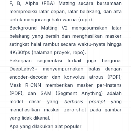
F, B, Alpha (FBA) Matting
secara bersamaan
memprediksi latar depan, latar belakang, dan alfa
untuk mengurangi halo warna
(
repo
).
Background Matting V2
mengasumsikan latar
belakang yang bersih dan menghasilkan masker
setingkat helai rambut secara waktu-nyata hingga
4K/30fps
(
halaman proyek
,
repo
).
Pekerjaan segmentasi terkait juga berguna:
DeepLabv3+
menyempurnakan batas dengan
encoder–decoder dan konvolusi atrous
(
PDF
);
Mask R-CNN
memberikan masker per-instans
(
PDF
); dan
SAM (Segment Anything)
adalah
model dasar yang
berbasis prompt
yang
menghasilkan masker zero-shot pada gambar
yang tidak dikenal.
Apa yang dilakukan alat populer