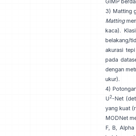
GIMP
berda
3) Matting g
Matting
meme
kaca). Klas
belakang/ti
akurasi tep
pada datas
dengan metr
ukur
).
4) Potongan
2
U
-Net
(det
yang kuat
(
MODNet
me
F, B, Alpha