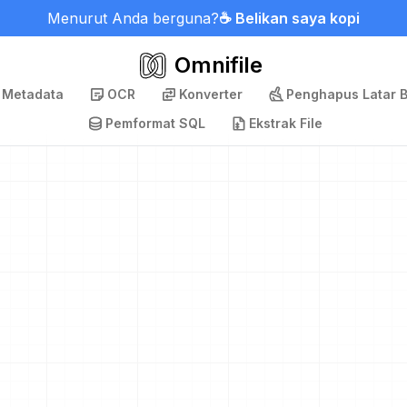
Menurut Anda berguna?
☕ Belikan saya kopi
Omnifile
 Metadata
OCR
Konverter
Penghapus Latar 
Pemformat SQL
Ekstrak File