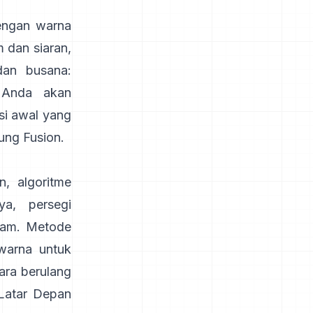
dengan warna
lm dan siaran,
dan busana:
 Anda akan
si awal yang
sung
Fusion
.
, algoritme
a, persegi
jam. Metode
warna untuk
ara berulang
 Latar Depan