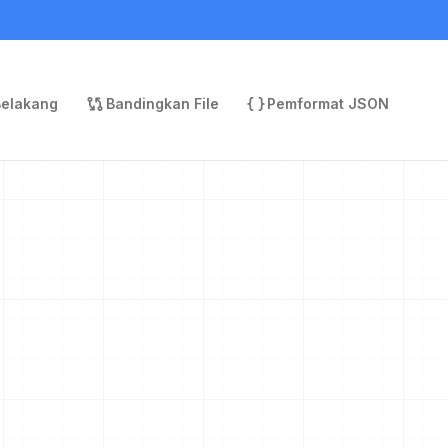
Belakang
Bandingkan File
Pemformat JSON