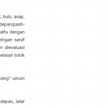
 bulu, asap,
depan/pasti-
 alfa dengan
aringan saraf
an dievaluasi
elasan tolok
lakang” umum
depan, latar