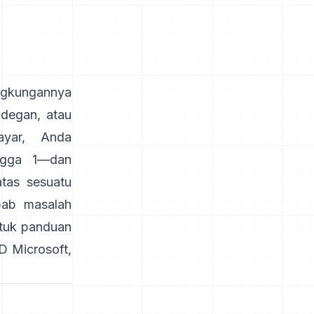
gkungannya
adegan, atau
ayar, Anda
ingga 1—dan
tas sesuatu
ab masalah
ntuk panduan
D Microsoft
,