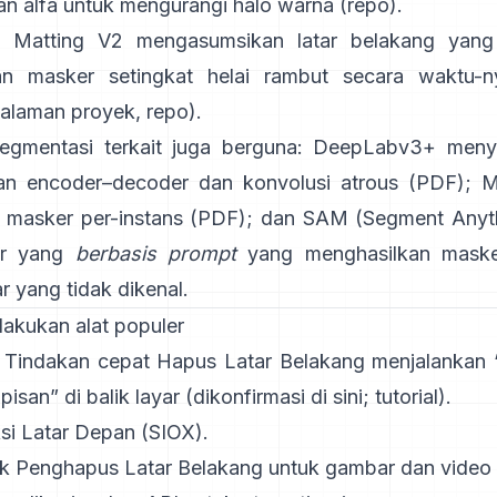
an alfa untuk mengurangi halo warna
(
repo
).
 Matting V2
mengasumsikan latar belakang yang
an masker setingkat helai rambut secara waktu-n
alaman proyek
,
repo
).
egmentasi terkait juga berguna:
DeepLabv3+
meny
an encoder–decoder dan konvolusi atrous
(
PDF
);
M
masker per-instans
(
PDF
); dan
SAM (Segment Anyt
r yang
berbasis prompt
yang menghasilkan maske
 yang tidak dikenal.
lakukan alat populer
: Tindakan cepat
Hapus Latar Belakang
menjalankan “
isan” di balik layar
(
dikonfirmasi di sini
;
tutorial
).
si Latar Depan
(SIOX).
ik
Penghapus Latar Belakang
untuk gambar dan video