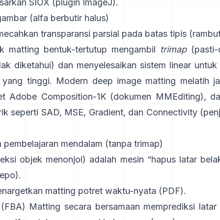
sarkan
SIOX
(
plugin ImageJ
).
ambar (alfa berbutir halus)
cahkan transparansi parsial pada batas tipis (rambut,
ik
matting bentuk-tertutup
mengambil
trimap
(pasti-
dak diketahui) dan menyelesaikan sistem linear untuk
i yang tinggi. Modern
deep image matting
melatih j
et
Adobe Composition-1K
(
dokumen MMEditing
), d
ik seperti
SAD, MSE, Gradient, dan Connectivity (
penj
 pembelajaran mendalam (tanpa trimap)
eksi objek menonjol) adalah mesin “hapus latar be
repo
).
nargetkan matting potret waktu-nyata (
PDF
).
 (FBA) Matting
secara bersamaan memprediksi latar 