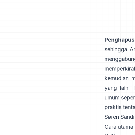
Penghapus
sehingga An
menggabun
memperkira
kemudian 
yang lain. 
umum sepert
praktis tent
Søren Sand
Cara utama 