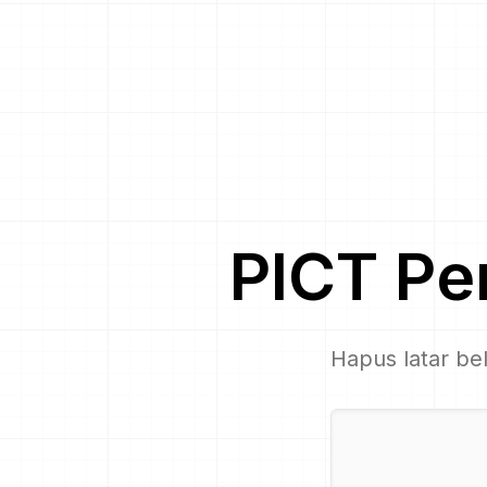
PICT
Pe
Hapus latar be