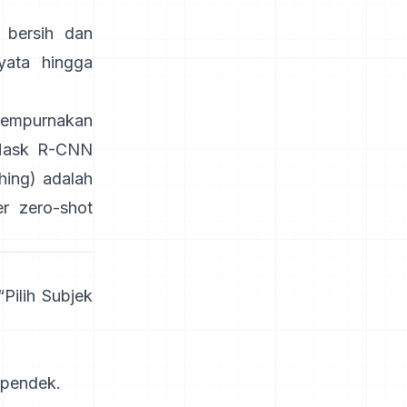
 bersih dan
yata hingga
empurnakan
ask R-CNN
hing)
adalah
r zero-shot
Pilih Subjek
 pendek.