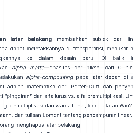
an latar belakang
memisahkan subjek dari lin
da dapat meletakkannya di transparansi, menukar 
gkannya ke dalam desain baru. Di balik l
kan
alpha matte
—opasitas per piksel dari 0 h
melakukan
alpha-compositing
pada latar depan di a
Ini adalah matematika dari
Porter–Duff
dan penyeb
i “pinggiran” dan
alfa lurus vs. alfa premultiplikasi
. U
ang premultiplikasi dan warna linear, lihat
catatan Win2
mann
, dan
tulisan Lomont tentang pencampuran linear
.
orang menghapus latar belakang