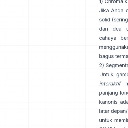
1) Chroma ke
Jika Anda d
solid (serin
dan ideal 
cahaya be
menggunaka
bagus term
2) Segmentas
Untuk gamb
interaktif
me
panjang lo
kanonis ada
latar depan
untuk memi