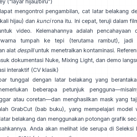
y (“layar hijau/biru”)
apat mengontrol pengambilan, cat latar belakang 
gkali hijau) dan
kunci
rona itu. Ini cepat, teruji dalam fi
untuk video. Kelemahannya adalah pencahayaan 
rwarna tumpah ke tepi (terutama rambut), jadi
n alat
despill
untuk menetralkan kontaminasi. Referen
asuk
dokumentasi Nuke
,
Mixing Light
, dan demo lang
i interaktif (CV klasik)
ar tunggal dengan latar belakang yang berantakan
merlukan beberapa petunjuk pengguna—misalny
nggar atau coretan—dan menghasilkan mask yang ta
lah
GrabCut
(
bab buku
), yang mempelajari model 
/latar belakang dan menggunakan potongan grafik sec
sahkannya. Anda akan melihat ide serupa di
Seleksi