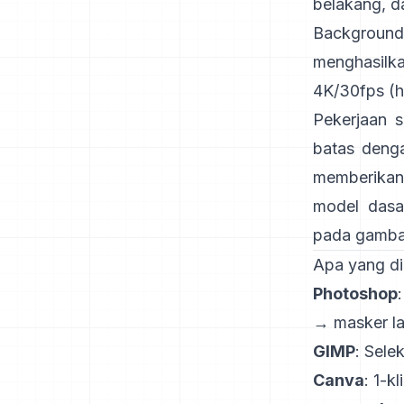
belakang, d
Background
menghasilk
4K/30fps
(
h
Pekerjaan s
batas deng
memberikan 
model dasa
pada gambar
Apa yang di
Photoshop
→ masker lap
GIMP
:
Selek
Canva
: 1-kl