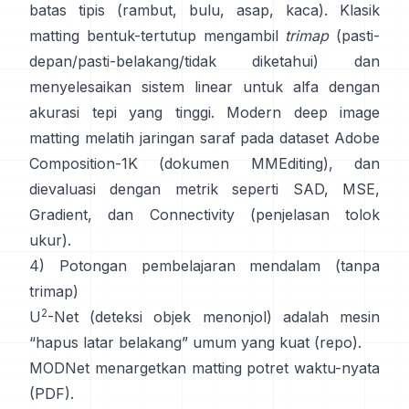
batas tipis (rambut, bulu, asap, kaca). Klasik
matting bentuk-tertutup
mengambil
trimap
(pasti-
depan/pasti-belakang/tidak diketahui) dan
menyelesaikan sistem linear untuk alfa dengan
akurasi tepi yang tinggi. Modern
deep image
matting
melatih jaringan saraf pada dataset
Adobe
Composition-1K
(
dokumen MMEditing
), dan
dievaluasi dengan metrik seperti
SAD, MSE,
Gradient, dan Connectivity (
penjelasan tolok
ukur
).
4) Potongan pembelajaran mendalam (tanpa
trimap)
2
U
-Net
(deteksi objek menonjol) adalah mesin
“hapus latar belakang” umum yang kuat
(
repo
).
MODNet
menargetkan matting potret waktu-nyata
(
PDF
).