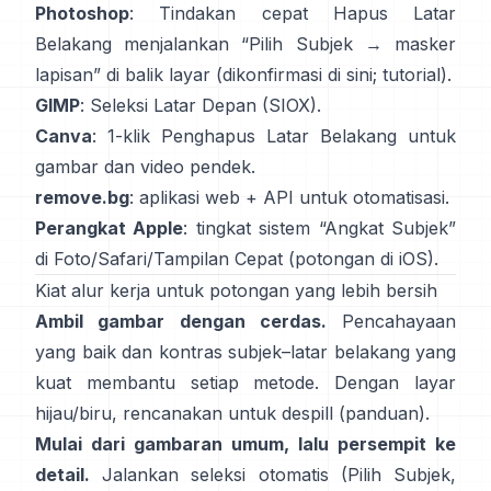
Photoshop
: Tindakan cepat
Hapus Latar
Belakang
menjalankan “Pilih Subjek → masker
lapisan” di balik layar
(
dikonfirmasi di sini
;
tutorial
).
GIMP
:
Seleksi Latar Depan
(SIOX).
Canva
: 1-klik
Penghapus Latar Belakang
untuk
gambar dan video pendek.
remove.bg
: aplikasi web +
API
untuk otomatisasi.
Perangkat Apple
: tingkat sistem “
Angkat Subjek
”
di Foto/Safari/Tampilan Cepat
(
potongan di iOS
).
Kiat alur kerja untuk potongan yang lebih bersih
Ambil gambar dengan cerdas.
Pencahayaan
yang baik dan kontras subjek–latar belakang yang
kuat membantu setiap metode. Dengan layar
hijau/biru, rencanakan untuk
despill
(
panduan
).
Mulai dari gambaran umum, lalu persempit ke
detail.
Jalankan seleksi otomatis (Pilih Subjek,