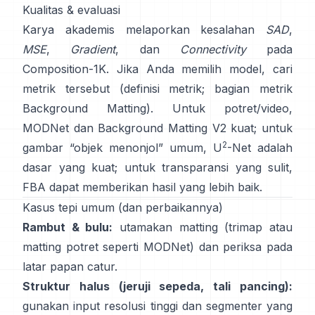
Kualitas & evaluasi
Karya akademis melaporkan kesalahan
SAD
,
MSE
,
Gradient
, dan
Connectivity
pada
Composition-1K
. Jika Anda memilih model, cari
metrik tersebut
(
definisi metrik
;
bagian metrik
Background Matting
). Untuk potret/video,
MODNet
dan
Background Matting V2
kuat; untuk
2
gambar “objek menonjol” umum,
U
-Net
adalah
dasar yang kuat; untuk transparansi yang sulit,
FBA
dapat memberikan hasil yang lebih baik.
Kasus tepi umum (dan perbaikannya)
Rambut & bulu:
utamakan matting (trimap atau
matting potret seperti
MODNet
) dan periksa pada
latar papan catur.
Struktur halus (jeruji sepeda, tali pancing):
gunakan input resolusi tinggi dan segmenter yang