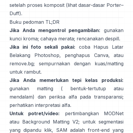
setelah proses komposit (lihat
dasar-dasar Porter–
Duff
).
Buku pedoman TL;DR
Jika Anda mengontrol pengambilan:
gunakan
kunci kroma; cahaya merata; rencanakan
despill
.
Jika ini foto sekali pakai:
coba
Hapus Latar
Belakang
Photoshop,
penghapus
Canva, atau
remove.bg
; sempurnakan dengan kuas/matting
untuk rambut.
Jika Anda memerlukan tepi kelas produksi:
gunakan matting (
bentuk-tertutup
atau
mendalam) dan periksa alfa pada transparansi;
perhatikan
interpretasi alfa
.
Untuk potret/video:
pertimbangkan
MODNet
atau
Background Matting V2
; untuk segmentasi
yang dipandu klik,
SAM
adalah front-end yang