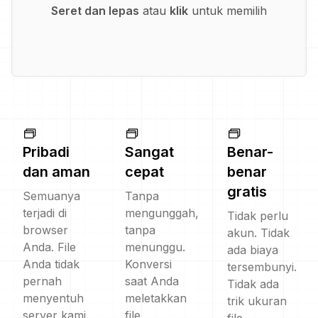
Seret dan lepas
atau
klik
untuk memilih
Pribadi
Sangat
Benar-
dan aman
cepat
benar
gratis
Semuanya
Tanpa
terjadi di
mengunggah,
Tidak perlu
browser
tanpa
akun. Tidak
Anda. File
menunggu.
ada biaya
Anda tidak
Konversi
tersembunyi.
pernah
saat Anda
Tidak ada
menyentuh
meletakkan
trik ukuran
server kami.
file.