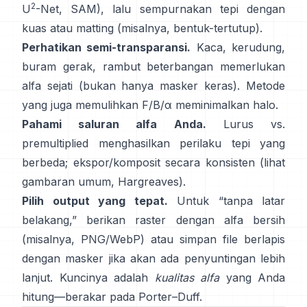
2
U
-Net
,
SAM
), lalu sempurnakan tepi dengan
kuas atau matting (misalnya,
bentuk-tertutup
).
Perhatikan semi-transparansi.
Kaca, kerudung,
buram gerak, rambut beterbangan memerlukan
alfa sejati (bukan hanya masker keras). Metode
yang juga memulihkan
F/B/α
meminimalkan halo.
Pahami saluran alfa Anda.
Lurus vs.
premultiplied
menghasilkan perilaku tepi yang
berbeda; ekspor/komposit secara konsisten (lihat
gambaran umum
,
Hargreaves
).
Pilih output yang tepat.
Untuk “tanpa latar
belakang,” berikan raster dengan alfa bersih
(misalnya, PNG/WebP) atau simpan file berlapis
dengan masker jika akan ada penyuntingan lebih
lanjut. Kuncinya adalah
kualitas alfa
yang Anda
hitung—berakar pada
Porter–Duff
.