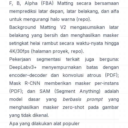
F, B, Alpha (FBA) Matting
secara bersamaan
memprediksi latar depan, latar belakang, dan alfa
untuk mengurangi halo warna
(
repo
).
Background Matting V2
mengasumsikan latar
belakang yang bersih dan menghasilkan masker
setingkat helai rambut secara waktu-nyata hingga
4K/30fps
(
halaman proyek
,
repo
).
Pekerjaan segmentasi terkait juga berguna:
DeepLabv3+
menyempurnakan batas dengan
encoder–decoder dan konvolusi atrous
(
PDF
);
Mask R-CNN
memberikan masker per-instans
(
PDF
); dan
SAM (Segment Anything)
adalah
model dasar yang
berbasis prompt
yang
menghasilkan masker zero-shot pada gambar
yang tidak dikenal.
Apa yang dilakukan alat populer