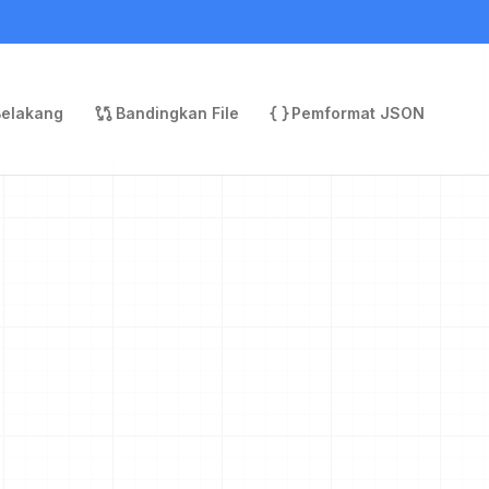
Belakang
Bandingkan File
Pemformat JSON