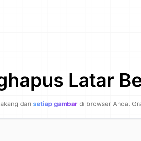
ghapus Latar B
lakang dari
setiap gambar
di browser Anda. Gra