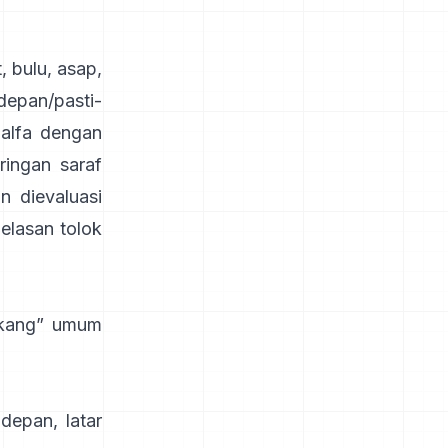
 bulu, asap,
depan/pasti-
 alfa dengan
aringan saraf
an dievaluasi
elasan tolok
lakang” umum
depan, latar