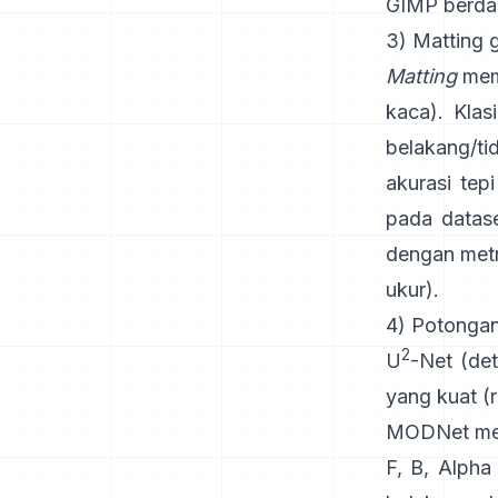
GIMP
berda
3) Matting g
Matting
meme
kaca). Klas
belakang/ti
akurasi tep
pada datas
dengan metr
ukur
).
4) Potongan
2
U
-Net
(det
yang kuat
(
MODNet
me
F, B, Alpha