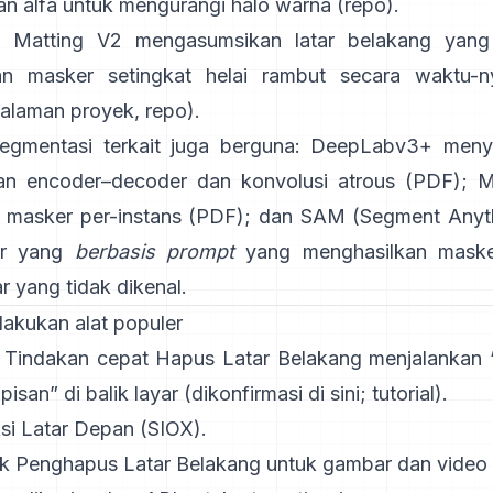
an alfa untuk mengurangi halo warna
(
repo
).
 Matting V2
mengasumsikan latar belakang yang
an masker setingkat helai rambut secara waktu-n
alaman proyek
,
repo
).
egmentasi terkait juga berguna:
DeepLabv3+
meny
an encoder–decoder dan konvolusi atrous
(
PDF
);
M
masker per-instans
(
PDF
); dan
SAM (Segment Anyt
r yang
berbasis prompt
yang menghasilkan maske
 yang tidak dikenal.
lakukan alat populer
: Tindakan cepat
Hapus Latar Belakang
menjalankan “
isan” di balik layar
(
dikonfirmasi di sini
;
tutorial
).
si Latar Depan
(SIOX).
ik
Penghapus Latar Belakang
untuk gambar dan video