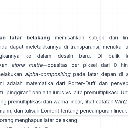
an latar belakang
memisahkan subjek dari lin
da dapat meletakkannya di transparansi, menukar 
gkannya ke dalam desain baru. Di balik l
kan
alpha matte
—opasitas per piksel dari 0 h
melakukan
alpha-compositing
pada latar depan di a
Ini adalah matematika dari
Porter–Duff
dan penyeb
i “pinggiran” dan
alfa lurus vs. alfa premultiplikasi
. U
ang premultiplikasi dan warna linear, lihat
catatan Win2
mann
, dan
tulisan Lomont tentang pencampuran linear
.
orang menghapus latar belakang