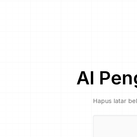
AI
Pen
Hapus latar be