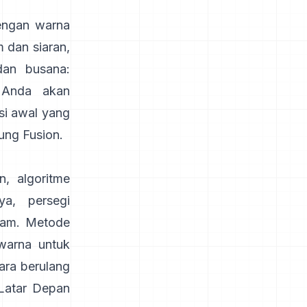
dengan warna
lm dan siaran,
dan busana:
 Anda akan
si awal yang
sung
Fusion
.
, algoritme
a, persegi
jam. Metode
warna untuk
ara berulang
 Latar Depan