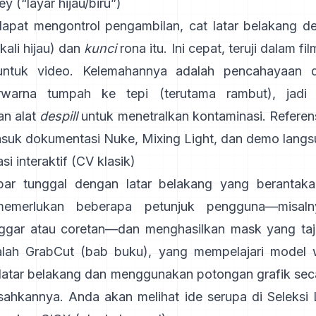
y (“layar hijau/biru”)
apat mengontrol pengambilan, cat latar belakang 
gkali hijau) dan
kunci
rona itu. Ini cepat, teruji dalam fi
untuk video. Kelemahannya adalah pencahayaan 
rwarna tumpah ke tepi (terutama rambut), jadi
n alat
despill
untuk menetralkan kontaminasi. Referen
asuk
dokumentasi Nuke
,
Mixing Light
, dan demo lang
i interaktif (CV klasik)
ar tunggal dengan latar belakang yang berantakan
merlukan beberapa petunjuk pengguna—misalny
nggar atau coretan—dan menghasilkan mask yang ta
lah
GrabCut
(
bab buku
), yang mempelajari model 
/latar belakang dan menggunakan potongan grafik sec
sahkannya. Anda akan melihat ide serupa di
Seleksi