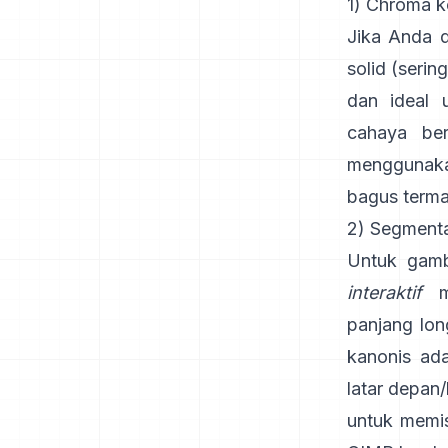
1) Chroma ke
Jika Anda d
solid (serin
dan ideal 
cahaya be
menggunaka
bagus term
2) Segmentas
Untuk gamb
interaktif
me
panjang lo
kanonis ada
latar depan
untuk memi