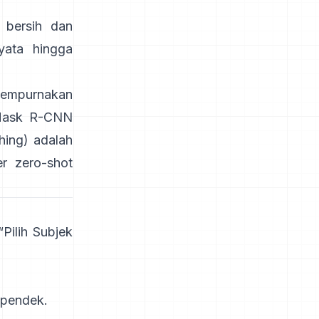
 bersih dan
yata hingga
empurnakan
ask R-CNN
hing)
adalah
r zero-shot
Pilih Subjek
 pendek.