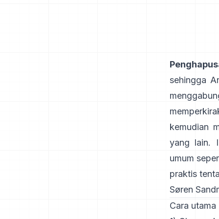
Penghapus
sehingga An
menggabun
memperkira
kemudian 
yang lain. 
umum sepert
praktis tent
Søren Sand
Cara utama 