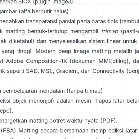
sarkan
SIOX
(
plugin ImageJ
).
ambar (alfa berbutir halus)
cahkan transparansi parsial pada batas tipis (rambut,
ik
matting bentuk-tertutup
mengambil
trimap
(pasti-
dak diketahui) dan menyelesaikan sistem linear untuk
i yang tinggi. Modern
deep image matting
melatih j
et
Adobe Composition-1K
(
dokumen MMEditing
), d
ik seperti
SAD, MSE, Gradient, dan Connectivity (
penj
 pembelajaran mendalam (tanpa trimap)
eksi objek menonjol) adalah mesin “hapus latar be
repo
).
nargetkan matting potret waktu-nyata (
PDF
).
 (FBA) Matting
secara bersamaan memprediksi latar 