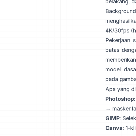
belakang, d
Background
menghasilk
4K/30fps
(
h
Pekerjaan s
batas deng
memberikan 
model dasa
pada gambar
Apa yang di
Photoshop
→ masker lap
GIMP
:
Selek
Canva
: 1-kl