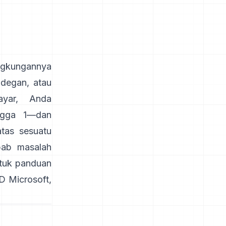
gkungannya
adegan, atau
ayar, Anda
ingga 1—dan
tas sesuatu
ab masalah
ntuk panduan
D Microsoft
,