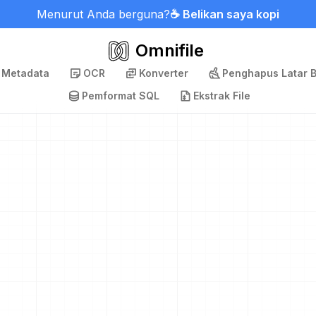
Menurut Anda berguna?
☕ Belikan saya kopi
Omnifile
 Metadata
OCR
Konverter
Penghapus Latar 
Pemformat SQL
Ekstrak File