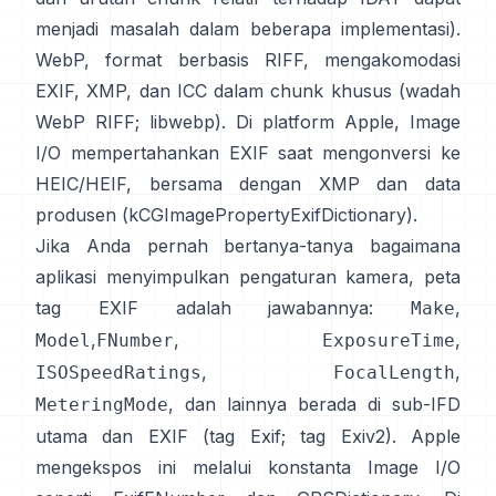
menjadi masalah dalam beberapa implementasi).
WebP, format berbasis RIFF, mengakomodasi
EXIF, XMP, dan ICC dalam chunk khusus (
wadah
WebP RIFF
;
libwebp
). Di platform Apple,
Image
I/O
mempertahankan EXIF saat mengonversi ke
HEIC/HEIF, bersama dengan XMP dan data
produsen (
kCGImagePropertyExifDictionary
).
Jika Anda pernah bertanya-tanya bagaimana
aplikasi menyimpulkan pengaturan kamera, peta
tag EXIF adalah jawabannya:
,
Make
,
,
,
Model
FNumber
ExposureTime
,
,
ISOSpeedRatings
FocalLength
, dan lainnya berada di sub-IFD
MeteringMode
utama dan EXIF (
tag Exif
;
tag Exiv2
). Apple
mengekspos ini melalui konstanta Image I/O