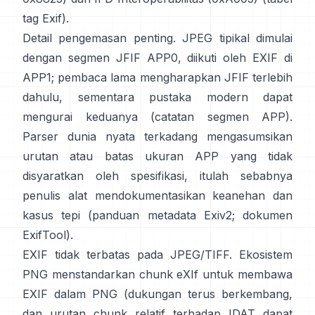
tag Exif
).
Detail pengemasan penting. JPEG tipikal dimulai
dengan segmen JFIF APP0, diikuti oleh EXIF di
APP1; pembaca lama mengharapkan JFIF terlebih
dahulu, sementara pustaka modern dapat
mengurai keduanya (
catatan segmen APP
).
Parser dunia nyata terkadang mengasumsikan
urutan atau batas ukuran APP yang tidak
disyaratkan oleh spesifikasi, itulah sebabnya
penulis alat mendokumentasikan keanehan dan
kasus tepi (
panduan metadata Exiv2
;
dokumen
ExifTool
).
EXIF tidak terbatas pada JPEG/TIFF. Ekosistem
PNG menstandarkan
chunk eXIf
untuk membawa
EXIF dalam PNG (dukungan terus berkembang,
dan urutan chunk relatif terhadap IDAT dapat