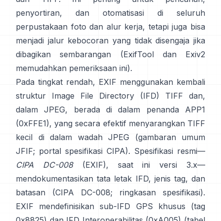
penyortiran, dan otomatisasi di seluruh
perpustakaan foto dan alur kerja, tetapi juga bisa
menjadi jalur kebocoran yang tidak disengaja jika
dibagikan sembarangan (
ExifTool
dan
Exiv2
memudahkan pemeriksaan ini).
Pada tingkat rendah, EXIF menggunakan kembali
struktur Image File Directory (IFD) TIFF dan,
dalam JPEG, berada di dalam penanda APP1
(0xFFE1), yang secara efektif menyarangkan TIFF
kecil di dalam wadah JPEG (
gambaran umum
JFIF
;
portal spesifikasi CIPA
). Spesifikasi resmi—
CIPA DC-008
(EXIF), saat ini versi 3.x—
mendokumentasikan tata letak IFD, jenis tag, dan
batasan (
CIPA DC-008
;
ringkasan spesifikasi
).
EXIF mendefinisikan sub-IFD GPS khusus (tag
0x8825) dan IFD Interoperabilitas (0xA005) (
tabel