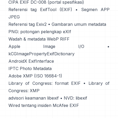
CIPA EXIF DC-008 (portal spesifikasi)
Referensi tag ExifTool (EXIF)
•
Segmen APP
JPEG
Referensi tag Exiv2
•
Gambaran umum metadata
PNG: potongan pelengkap eXIf
Wadah & metadata WebP RIFF
Apple Image I/O
•
kCGImagePropertyExifDictionary
AndroidX ExifInterface
IPTC Photo Metadata
Adobe XMP (ISO 16684-1)
Library of Congress: format EXIF
•
Library of
Congress: XMP
advisori keamanan libexif
•
NVD: libexif
Wired tentang insiden McAfee EXIF