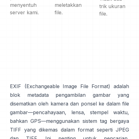
menyentuh
meletakkan
trik ukuran
server kami.
file.
file.
EXIF
(Exchangeable Image File Format) adalah
blok metadata pengambilan gambar yang
disematkan oleh kamera dan ponsel ke dalam file
gambar—pencahayaan, lensa, stempel waktu,
bahkan GPS—menggunakan sistem tag
bergaya
TIFF
yang dikemas dalam format seperti
JPEG
dan
TIFF
. Ini penting untuk pencarian,