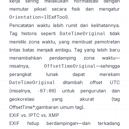
kerja sering melakukan normalisasi dengan
memutar piksel secara fisik dan mengatur
(
ExifTool
).
Orientation=1
Pencatatan waktu lebih rumit dari kelihatannya.
Tag historis seperti
tidak
DateTimeOriginal
memiliki zona waktu, yang membuat pemotretan
lintas batas menjadi ambigu. Tag yang lebih baru
menambahkan pendamping zona waktu—
misalnya,
—sehingga
OffsetTimeOriginal
perangkat lunak dapat merekam
ditambah offset UTC
DateTimeOriginal
(misalnya,
) untuk pengurutan dan
-07:00
geokorelasi yang akurat (
tag
OffsetTime*
;
gambaran umum tag
).
EXIF vs. IPTC vs. XMP
EXIF hidup berdampingan—dan terkadang