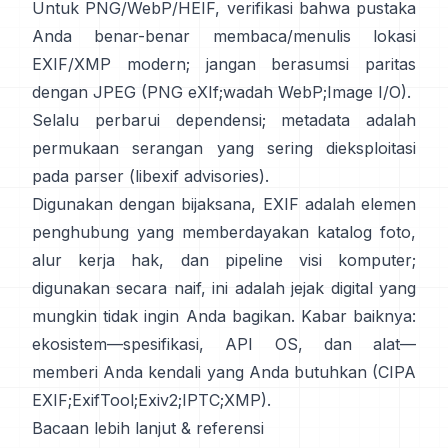
Untuk PNG/WebP/HEIF, verifikasi bahwa pustaka
Anda benar-benar membaca/menulis lokasi
EXIF/XMP modern; jangan berasumsi paritas
dengan JPEG (
PNG eXIf
;
wadah WebP
;
Image I/O
).
Selalu perbarui dependensi; metadata adalah
permukaan serangan yang sering dieksploitasi
pada parser (
libexif advisories
).
Digunakan dengan bijaksana, EXIF adalah elemen
penghubung yang memberdayakan katalog foto,
alur kerja hak, dan pipeline visi komputer;
digunakan secara naif, ini adalah jejak digital yang
mungkin tidak ingin Anda bagikan. Kabar baiknya:
ekosistem—spesifikasi, API OS, dan alat—
memberi Anda kendali yang Anda butuhkan (
CIPA
EXIF
;
ExifTool
;
Exiv2
;
IPTC
;
XMP
).
Bacaan lebih lanjut & referensi