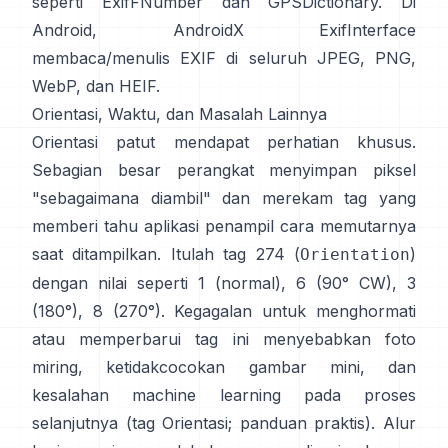
seperti
ExifFNumber
dan
GPSDictionary
. Di
Android,
AndroidX ExifInterface
membaca/menulis EXIF di seluruh JPEG, PNG,
WebP, dan HEIF.
Orientasi, Waktu, dan Masalah Lainnya
Orientasi patut mendapat perhatian khusus.
Sebagian besar perangkat menyimpan piksel
"sebagaimana diambil" dan merekam tag yang
memberi tahu aplikasi penampil cara memutarnya
saat ditampilkan. Itulah tag 274 (
)
Orientation
dengan nilai seperti 1 (normal), 6 (90° CW), 3
(180°), 8 (270°). Kegagalan untuk menghormati
atau memperbarui tag ini menyebabkan foto
miring, ketidakcocokan gambar mini, dan
kesalahan machine learning pada proses
selanjutnya (
tag Orientasi
;
panduan praktis
). Alur