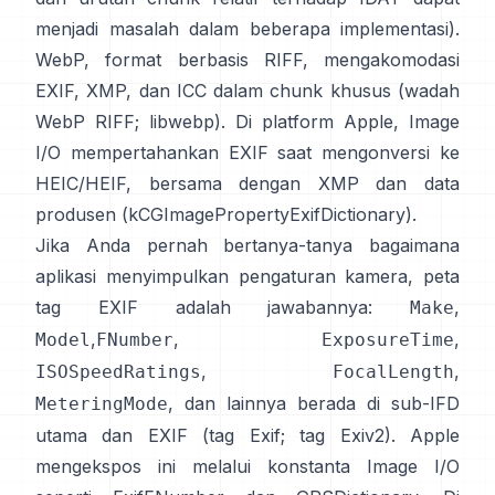
menjadi masalah dalam beberapa implementasi).
WebP, format berbasis RIFF, mengakomodasi
EXIF, XMP, dan ICC dalam chunk khusus (
wadah
WebP RIFF
;
libwebp
). Di platform Apple,
Image
I/O
mempertahankan EXIF saat mengonversi ke
HEIC/HEIF, bersama dengan XMP dan data
produsen (
kCGImagePropertyExifDictionary
).
Jika Anda pernah bertanya-tanya bagaimana
aplikasi menyimpulkan pengaturan kamera, peta
tag EXIF adalah jawabannya:
,
Make
,
,
,
Model
FNumber
ExposureTime
,
,
ISOSpeedRatings
FocalLength
, dan lainnya berada di sub-IFD
MeteringMode
utama dan EXIF (
tag Exif
;
tag Exiv2
). Apple
mengekspos ini melalui konstanta Image I/O