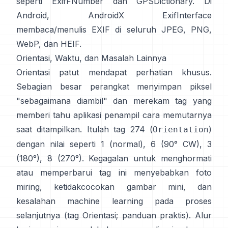
seperti
ExifFNumber
dan
GPSDictionary
. Di
Android,
AndroidX ExifInterface
membaca/menulis EXIF di seluruh JPEG, PNG,
WebP, dan HEIF.
Orientasi, Waktu, dan Masalah Lainnya
Orientasi patut mendapat perhatian khusus.
Sebagian besar perangkat menyimpan piksel
"sebagaimana diambil" dan merekam tag yang
memberi tahu aplikasi penampil cara memutarnya
saat ditampilkan. Itulah tag 274 (
)
Orientation
dengan nilai seperti 1 (normal), 6 (90° CW), 3
(180°), 8 (270°). Kegagalan untuk menghormati
atau memperbarui tag ini menyebabkan foto
miring, ketidakcocokan gambar mini, dan
kesalahan machine learning pada proses
selanjutnya (
tag Orientasi
;
panduan praktis
). Alur