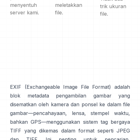
menyentuh
meletakkan
trik ukuran
server kami.
file.
file.
EXIF
(Exchangeable Image File Format) adalah
blok metadata pengambilan gambar yang
disematkan oleh kamera dan ponsel ke dalam file
gambar—pencahayaan, lensa, stempel waktu,
bahkan GPS—menggunakan sistem tag
bergaya
TIFF
yang dikemas dalam format seperti
JPEG
dan
TIFF
. Ini penting untuk pencarian,