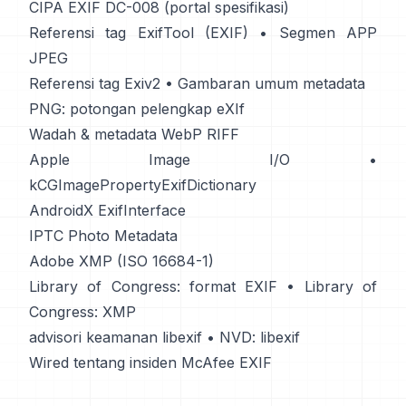
CIPA EXIF DC-008 (portal spesifikasi)
Referensi tag ExifTool (EXIF)
•
Segmen APP
JPEG
Referensi tag Exiv2
•
Gambaran umum metadata
PNG: potongan pelengkap eXIf
Wadah & metadata WebP RIFF
Apple Image I/O
•
kCGImagePropertyExifDictionary
AndroidX ExifInterface
IPTC Photo Metadata
Adobe XMP (ISO 16684-1)
Library of Congress: format EXIF
•
Library of
Congress: XMP
advisori keamanan libexif
•
NVD: libexif
Wired tentang insiden McAfee EXIF