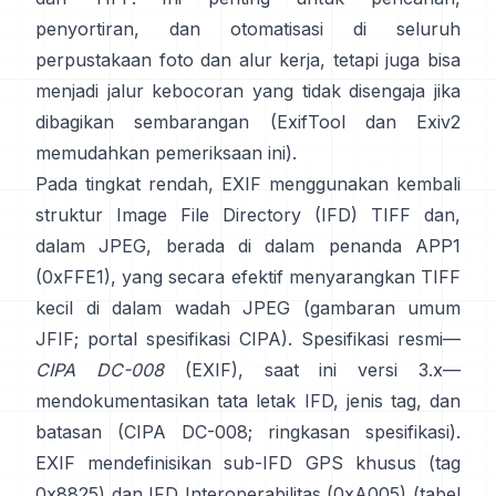
penyortiran, dan otomatisasi di seluruh
perpustakaan foto dan alur kerja, tetapi juga bisa
menjadi jalur kebocoran yang tidak disengaja jika
dibagikan sembarangan (
ExifTool
dan
Exiv2
memudahkan pemeriksaan ini).
Pada tingkat rendah, EXIF menggunakan kembali
struktur Image File Directory (IFD) TIFF dan,
dalam JPEG, berada di dalam penanda APP1
(0xFFE1), yang secara efektif menyarangkan TIFF
kecil di dalam wadah JPEG (
gambaran umum
JFIF
;
portal spesifikasi CIPA
). Spesifikasi resmi—
CIPA DC-008
(EXIF), saat ini versi 3.x—
mendokumentasikan tata letak IFD, jenis tag, dan
batasan (
CIPA DC-008
;
ringkasan spesifikasi
).
EXIF mendefinisikan sub-IFD GPS khusus (tag
0x8825) dan IFD Interoperabilitas (0xA005) (
tabel