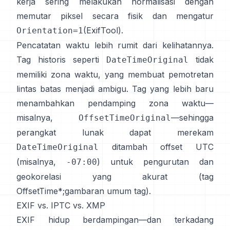
kerja sering melakukan normalisasi dengan
memutar piksel secara fisik dan mengatur
(
ExifTool
).
Orientation=1
Pencatatan waktu lebih rumit dari kelihatannya.
Tag historis seperti
tidak
DateTimeOriginal
memiliki zona waktu, yang membuat pemotretan
lintas batas menjadi ambigu. Tag yang lebih baru
menambahkan pendamping zona waktu—
misalnya,
—sehingga
OffsetTimeOriginal
perangkat lunak dapat merekam
ditambah offset UTC
DateTimeOriginal
(misalnya,
) untuk pengurutan dan
-07:00
geokorelasi yang akurat (
tag
OffsetTime*
;
gambaran umum tag
).
EXIF vs. IPTC vs. XMP
EXIF hidup berdampingan—dan terkadang