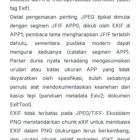
tag Exif
).
Detail pengemasan penting. JPEG tipikal dimulai
dengan segmen JFIF APP0, diikuti oleh EXIF di
APP1; pembaca lama mengharapkan JFIF terlebih
dahulu, sementara pustaka modern dapat
mengurai keduanya (
catatan segmen APP
).
Parser dunia nyata terkadang mengasumsikan
urutan atau batas ukuran APP yang tidak
disyaratkan oleh spesifikasi, itulah sebabnya
penulis alat mendokumentasikan keanehan dan
kasus tepi (
panduan metadata Exiv2
;
dokumen
ExifTool
).
EXIF tidak terbatas pada JPEG/TIFF. Ekosistem
PNG menstandarkan
chunk eXIf
untuk membawa
EXIF dalam PNG (dukungan terus berkembang,
dan urutan chunk relatif terhadap IDAT dapat