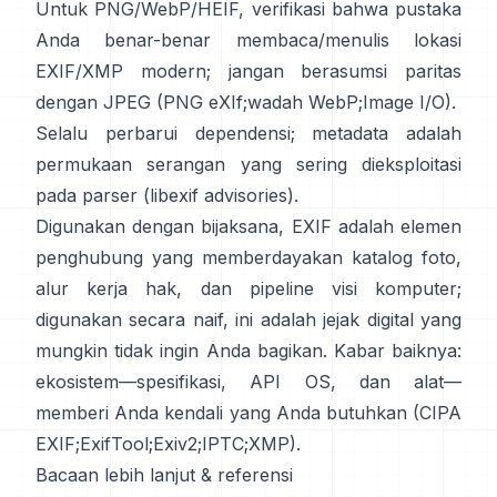
Untuk PNG/WebP/HEIF, verifikasi bahwa pustaka
Anda benar-benar membaca/menulis lokasi
EXIF/XMP modern; jangan berasumsi paritas
dengan JPEG (
PNG eXIf
;
wadah WebP
;
Image I/O
).
Selalu perbarui dependensi; metadata adalah
permukaan serangan yang sering dieksploitasi
pada parser (
libexif advisories
).
Digunakan dengan bijaksana, EXIF adalah elemen
penghubung yang memberdayakan katalog foto,
alur kerja hak, dan pipeline visi komputer;
digunakan secara naif, ini adalah jejak digital yang
mungkin tidak ingin Anda bagikan. Kabar baiknya:
ekosistem—spesifikasi, API OS, dan alat—
memberi Anda kendali yang Anda butuhkan (
CIPA
EXIF
;
ExifTool
;
Exiv2
;
IPTC
;
XMP
).
Bacaan lebih lanjut & referensi