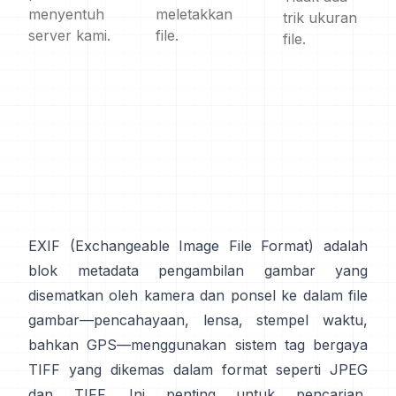
menyentuh
meletakkan
trik ukuran
server kami.
file.
file.
EXIF
(Exchangeable Image File Format) adalah
blok metadata pengambilan gambar yang
disematkan oleh kamera dan ponsel ke dalam file
gambar—pencahayaan, lensa, stempel waktu,
bahkan GPS—menggunakan sistem tag
bergaya
TIFF
yang dikemas dalam format seperti
JPEG
dan
TIFF
. Ini penting untuk pencarian,