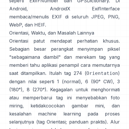
seperti
ExifFNumber
dan
GPSDictionary
. Di
Android,
AndroidX ExifInterface
membaca/menulis EXIF di seluruh JPEG, PNG,
WebP, dan HEIF.
Orientasi, Waktu, dan Masalah Lainnya
Orientasi patut mendapat perhatian khusus.
Sebagian besar perangkat menyimpan piksel
"sebagaimana diambil" dan merekam tag yang
memberi tahu aplikasi penampil cara memutarnya
saat ditampilkan. Itulah tag 274 (
)
Orientation
dengan nilai seperti 1 (normal), 6 (90° CW), 3
(180°), 8 (270°). Kegagalan untuk menghormati
atau memperbarui tag ini menyebabkan foto
miring, ketidakcocokan gambar mini, dan
kesalahan machine learning pada proses
selanjutnya (
tag Orientasi
;
panduan praktis
). Alur