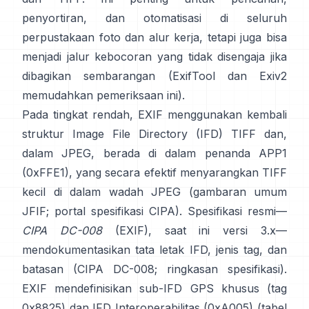
penyortiran, dan otomatisasi di seluruh
perpustakaan foto dan alur kerja, tetapi juga bisa
menjadi jalur kebocoran yang tidak disengaja jika
dibagikan sembarangan (
ExifTool
dan
Exiv2
memudahkan pemeriksaan ini).
Pada tingkat rendah, EXIF menggunakan kembali
struktur Image File Directory (IFD) TIFF dan,
dalam JPEG, berada di dalam penanda APP1
(0xFFE1), yang secara efektif menyarangkan TIFF
kecil di dalam wadah JPEG (
gambaran umum
JFIF
;
portal spesifikasi CIPA
). Spesifikasi resmi—
CIPA DC-008
(EXIF), saat ini versi 3.x—
mendokumentasikan tata letak IFD, jenis tag, dan
batasan (
CIPA DC-008
;
ringkasan spesifikasi
).
EXIF mendefinisikan sub-IFD GPS khusus (tag
0x8825) dan IFD Interoperabilitas (0xA005) (
tabel