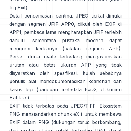
tag Exif
).
Detail pengemasan penting. JPEG tipikal dimulai
dengan segmen JFIF APP0, diikuti oleh EXIF di
APP1; pembaca lama mengharapkan JFIF terlebih
dahulu, sementara pustaka modern dapat
mengurai keduanya (
catatan segmen APP
).
Parser dunia nyata terkadang mengasumsikan
urutan atau batas ukuran APP yang tidak
disyaratkan oleh spesifikasi, itulah sebabnya
penulis alat mendokumentasikan keanehan dan
kasus tepi (
panduan metadata Exiv2
;
dokumen
ExifTool
).
EXIF tidak terbatas pada JPEG/TIFF. Ekosistem
PNG menstandarkan
chunk eXIf
untuk membawa
EXIF dalam PNG (dukungan terus berkembang,
dan urutan chunk relatif terhadap IDAT dapat