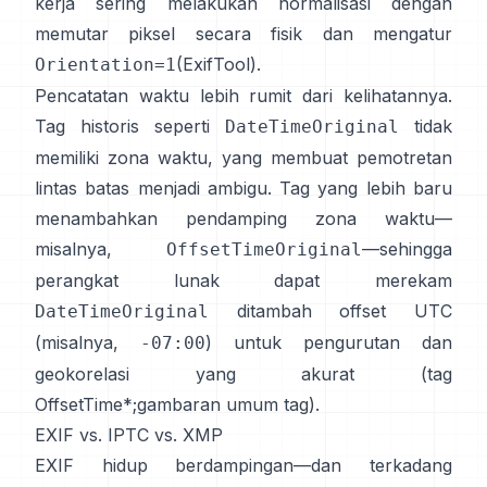
kerja sering melakukan normalisasi dengan
memutar piksel secara fisik dan mengatur
(
ExifTool
).
Orientation=1
Pencatatan waktu lebih rumit dari kelihatannya.
Tag historis seperti
tidak
DateTimeOriginal
memiliki zona waktu, yang membuat pemotretan
lintas batas menjadi ambigu. Tag yang lebih baru
menambahkan pendamping zona waktu—
misalnya,
—sehingga
OffsetTimeOriginal
perangkat lunak dapat merekam
ditambah offset UTC
DateTimeOriginal
(misalnya,
) untuk pengurutan dan
-07:00
geokorelasi yang akurat (
tag
OffsetTime*
;
gambaran umum tag
).
EXIF vs. IPTC vs. XMP
EXIF hidup berdampingan—dan terkadang