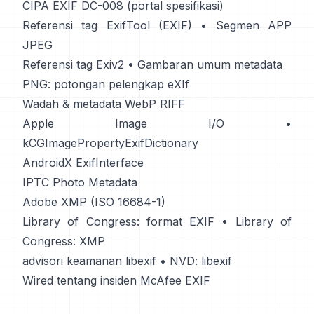
CIPA EXIF DC-008 (portal spesifikasi)
Referensi tag ExifTool (EXIF)
•
Segmen APP
JPEG
Referensi tag Exiv2
•
Gambaran umum metadata
PNG: potongan pelengkap eXIf
Wadah & metadata WebP RIFF
Apple Image I/O
•
kCGImagePropertyExifDictionary
AndroidX ExifInterface
IPTC Photo Metadata
Adobe XMP (ISO 16684-1)
Library of Congress: format EXIF
•
Library of
Congress: XMP
advisori keamanan libexif
•
NVD: libexif
Wired tentang insiden McAfee EXIF