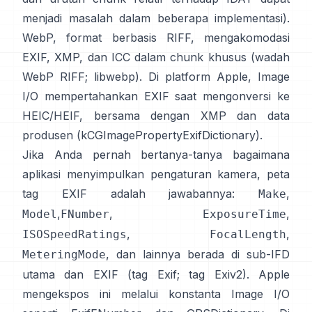
menjadi masalah dalam beberapa implementasi).
WebP, format berbasis RIFF, mengakomodasi
EXIF, XMP, dan ICC dalam chunk khusus (
wadah
WebP RIFF
;
libwebp
). Di platform Apple,
Image
I/O
mempertahankan EXIF saat mengonversi ke
HEIC/HEIF, bersama dengan XMP dan data
produsen (
kCGImagePropertyExifDictionary
).
Jika Anda pernah bertanya-tanya bagaimana
aplikasi menyimpulkan pengaturan kamera, peta
tag EXIF adalah jawabannya:
,
Make
,
,
,
Model
FNumber
ExposureTime
,
,
ISOSpeedRatings
FocalLength
, dan lainnya berada di sub-IFD
MeteringMode
utama dan EXIF (
tag Exif
;
tag Exiv2
). Apple
mengekspos ini melalui konstanta Image I/O