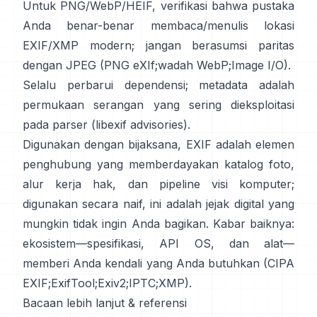
Untuk PNG/WebP/HEIF, verifikasi bahwa pustaka
Anda benar-benar membaca/menulis lokasi
EXIF/XMP modern; jangan berasumsi paritas
dengan JPEG (
PNG eXIf
;
wadah WebP
;
Image I/O
).
Selalu perbarui dependensi; metadata adalah
permukaan serangan yang sering dieksploitasi
pada parser (
libexif advisories
).
Digunakan dengan bijaksana, EXIF adalah elemen
penghubung yang memberdayakan katalog foto,
alur kerja hak, dan pipeline visi komputer;
digunakan secara naif, ini adalah jejak digital yang
mungkin tidak ingin Anda bagikan. Kabar baiknya:
ekosistem—spesifikasi, API OS, dan alat—
memberi Anda kendali yang Anda butuhkan (
CIPA
EXIF
;
ExifTool
;
Exiv2
;
IPTC
;
XMP
).
Bacaan lebih lanjut & referensi