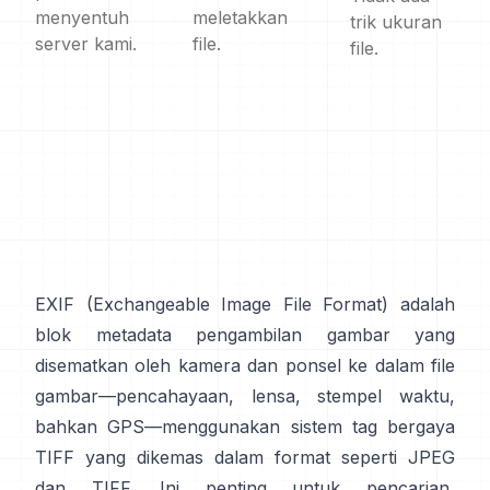
menyentuh
meletakkan
trik ukuran
server kami.
file.
file.
EXIF
(Exchangeable Image File Format) adalah
blok metadata pengambilan gambar yang
disematkan oleh kamera dan ponsel ke dalam file
gambar—pencahayaan, lensa, stempel waktu,
bahkan GPS—menggunakan sistem tag
bergaya
TIFF
yang dikemas dalam format seperti
JPEG
dan
TIFF
. Ini penting untuk pencarian,