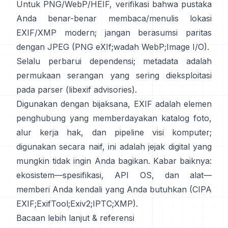
Untuk PNG/WebP/HEIF, verifikasi bahwa pustaka
Anda benar-benar membaca/menulis lokasi
EXIF/XMP modern; jangan berasumsi paritas
dengan JPEG (
PNG eXIf
;
wadah WebP
;
Image I/O
).
Selalu perbarui dependensi; metadata adalah
permukaan serangan yang sering dieksploitasi
pada parser (
libexif advisories
).
Digunakan dengan bijaksana, EXIF adalah elemen
penghubung yang memberdayakan katalog foto,
alur kerja hak, dan pipeline visi komputer;
digunakan secara naif, ini adalah jejak digital yang
mungkin tidak ingin Anda bagikan. Kabar baiknya:
ekosistem—spesifikasi, API OS, dan alat—
memberi Anda kendali yang Anda butuhkan (
CIPA
EXIF
;
ExifTool
;
Exiv2
;
IPTC
;
XMP
).
Bacaan lebih lanjut & referensi