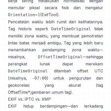
kerja sering melakukan normalisasi dengan
memutar piksel secara fisik dan mengatur
(
ExifTool
).
Orientation=1
Pencatatan waktu lebih rumit dari kelihatannya.
Tag historis seperti
tidak
DateTimeOriginal
memiliki zona waktu, yang membuat pemotretan
lintas batas menjadi ambigu. Tag yang lebih baru
menambahkan pendamping zona waktu—
misalnya,
—sehingga
OffsetTimeOriginal
perangkat lunak dapat merekam
ditambah offset UTC
DateTimeOriginal
(misalnya,
) untuk pengurutan dan
-07:00
geokorelasi yang akurat (
tag
OffsetTime*
;
gambaran umum tag
).
EXIF vs. IPTC vs. XMP
EXIF hidup berdampingan—dan terkadang