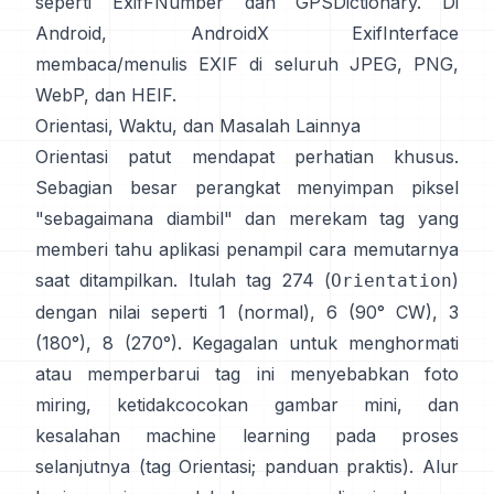
seperti
ExifFNumber
dan
GPSDictionary
. Di
Android,
AndroidX ExifInterface
membaca/menulis EXIF di seluruh JPEG, PNG,
WebP, dan HEIF.
Orientasi, Waktu, dan Masalah Lainnya
Orientasi patut mendapat perhatian khusus.
Sebagian besar perangkat menyimpan piksel
"sebagaimana diambil" dan merekam tag yang
memberi tahu aplikasi penampil cara memutarnya
saat ditampilkan. Itulah tag 274 (
)
Orientation
dengan nilai seperti 1 (normal), 6 (90° CW), 3
(180°), 8 (270°). Kegagalan untuk menghormati
atau memperbarui tag ini menyebabkan foto
miring, ketidakcocokan gambar mini, dan
kesalahan machine learning pada proses
selanjutnya (
tag Orientasi
;
panduan praktis
). Alur