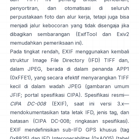
penyortiran, dan otomatisasi di seluruh
perpustakaan foto dan alur kerja, tetapi juga bisa
menjadi jalur kebocoran yang tidak disengaja jika
dibagikan sembarangan (
ExifTool
dan
Exiv2
memudahkan pemeriksaan ini).
Pada tingkat rendah, EXIF menggunakan kembali
struktur Image File Directory (IFD) TIFF dan,
dalam JPEG, berada di dalam penanda APP1
(0xFFE1), yang secara efektif menyarangkan TIFF
kecil di dalam wadah JPEG (
gambaran umum
JFIF
;
portal spesifikasi CIPA
). Spesifikasi resmi—
CIPA DC-008
(EXIF), saat ini versi 3.x—
mendokumentasikan tata letak IFD, jenis tag, dan
batasan (
CIPA DC-008
;
ringkasan spesifikasi
).
EXIF mendefinisikan sub-IFD GPS khusus (tag
0x8825) dan IFD Interoperabilitas (0xA005) (
tabel