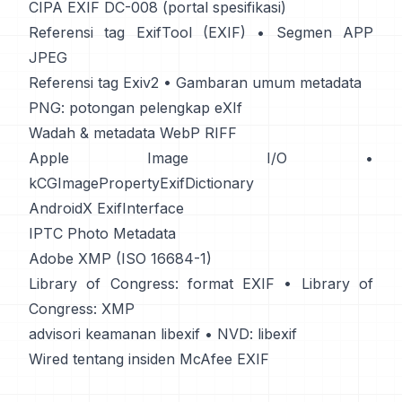
CIPA EXIF DC-008 (portal spesifikasi)
Referensi tag ExifTool (EXIF)
•
Segmen APP
JPEG
Referensi tag Exiv2
•
Gambaran umum metadata
PNG: potongan pelengkap eXIf
Wadah & metadata WebP RIFF
Apple Image I/O
•
kCGImagePropertyExifDictionary
AndroidX ExifInterface
IPTC Photo Metadata
Adobe XMP (ISO 16684-1)
Library of Congress: format EXIF
•
Library of
Congress: XMP
advisori keamanan libexif
•
NVD: libexif
Wired tentang insiden McAfee EXIF