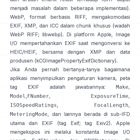
menjadi masalah dalam beberapa implementasi).
WebP, format berbasis RIFF, mengakomodasi
EXIF, XMP, dan ICC dalam chunk khusus (
wadah
WebP RIFF
;
libwebp
). Di platform Apple,
Image
I/O
mempertahankan EXIF saat mengonversi ke
HEIC/HEIF, bersama dengan XMP dan data
produsen (
kCGImagePropertyExifDictionary
).
Jika Anda pernah bertanya-tanya bagaimana
aplikasi menyimpulkan pengaturan kamera, peta
tag EXIF adalah jawabannya:
,
Make
,
,
,
Model
FNumber
ExposureTime
,
,
ISOSpeedRatings
FocalLength
, dan lainnya berada di sub-IFD
MeteringMode
utama dan EXIF (
tag Exif
;
tag Exiv2
). Apple
mengekspos ini melalui konstanta Image I/O