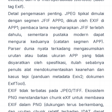
tag Exif
).
Detail pengemasan penting. JPEG tipikal dimulai
dengan segmen JFIF APP0, diikuti oleh EXIF di
APP1; pembaca lama mengharapkan JFIF terlebih
dahulu, sementara pustaka modern dapat
mengurai keduanya (
catatan segmen APP
).
Parser dunia nyata terkadang mengasumsikan
urutan atau batas ukuran APP yang tidak
disyaratkan oleh spesifikasi, itulah sebabnya
penulis alat mendokumentasikan keanehan dan
kasus tepi (
panduan metadata Exiv2
;
dokumen
ExifTool
).
EXIF tidak terbatas pada JPEG/TIFF. Ekosistem
PNG menstandarkan
chunk eXIf
untuk membawa
EXIF dalam PNG (dukungan terus berkembang,
dan urutan chunk relatif terhadap IDAT dapat