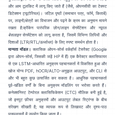
और आम टूलकिट में लागू किए जाते हैं (जैसे,
ओपनसीवी का टेक्स्ट
डिटेक्शन ट्यूटोरियल
)। जटिल पृष्ठों (समाचार पत्र, फॉर्म, किताबें)
पर, लाइनों/क्षेत्रों का विभाजन और पढ़ने के क्रम का अनुमान मायने
रखता है:
क्रैकेन
पारंपरिक ज़ोन/लाइन सेगमेंटेशन और न्यूरल
बेसलाइन
सेगमेंटेशन को लागू करता है, जिसमें विभिन्न लिपियों और
दिशाओं (LTR/RTL/ऊर्ध्वाधर) के लिए स्पष्ट समर्थन होता है।
मान्यता मॉडल।
क्लासिक ओपन-सोर्स वर्कहॉर्स
टेसरैक्ट
(Google
द्वारा ओपन-सोर्स, जिसकी जड़ें HP में हैं) एक कैरेक्टर क्लासिफायर
से एक LSTM-आधारित अनुक्रम पहचानकर्ता में विकसित हुआ और
खोज योग्य PDF,
hOCR/ALTO-अनुकूल आउटपुट
, और CLI से
और भी बहुत कुछ उत्सर्जित कर सकता है। आधुनिक पहचानकर्ता
पूर्व-खंडित वर्णों के बिना अनुक्रम मॉडलिंग पर भरोसा करते हैं।
कनेक्शनिस्ट टेम्पोरल क्लासिफिकेशन (CTC)
मौलिक बनी हुई है,
जो इनपुट फ़ीचर अनुक्रमों और आउटपुट लेबल स्ट्रिंग्स के बीच
संरेखण सीखती है; यह व्यापक रूप से लिखावट और दृश्य-पाठ
पाइपलाइनों में उपयोग किया जाता है।