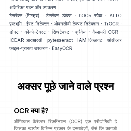
अतिरिक्त पठन और उपकरण
टेसरैक्ट (गिटहब)
·
टेसरैक्ट डॉक्स
·
hOCR स्पेक
·
ALTO
पृष्ठभूमि
·
ईस्ट डिटेक्टर
·
ओपनसीवी टेक्स्ट डिटेक्शन
·
TrOCR
·
डोनट
·
कोको-टेक्स्ट
·
सिंथटेक्स्ट
·
क्रैकेन
·
कैलामरी OCR
·
ICDAR आरआरसी
·
pytesseract
·
IAM लिखावट
·
ओसीआर
फ़ाइल-प्रारूप उपकरण
·
EasyOCR
अक्सर पूछे जाने वाले प्रश्न
OCR क्या है?
ऑप्टिकल कैरेक्टर रिकग्निशन (OCR) एक प्रौद्योगिकी है
जिसका उपयोग विभिन्न प्रकार के दस्तावेज़ों, जैसे कि कागजी