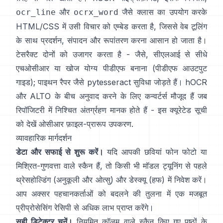
और
जैसे क्लास का उपयोग करके
ocr_line
ocrx_word
HTML/CSS में उसी विचार को एम्बेड करता है, जिससे वेब टूलिंग
के साथ प्रदर्शन, संपादन और रूपांतरण करना आसान हो जाता है।
टेसरैक्ट दोनों को उजागर करता है - जैसे, सीएलआई से सीधे
एचओसीआर या खोज योग्य पीडीएफ बनाना (
पीडीएफ आउटपुट
गाइड
); पाइथन रैपर जैसे
pytesseract
सुविधा जोड़ते हैं। hOCR
और ALTO के बीच अनुवाद करने के लिए कन्वर्टर्स मौजूद हैं जब
रिपॉजिटरी में निश्चित अंतर्ग्रहण मानक होते हैं - इस क्यूरेटेड सूची
को देखें
ओसीआर फ़ाइल-प्रारूप उपकरण
.
व्यावहारिक मार्गदर्शन
डेटा और सफाई से शुरू करें।
यदि आपकी छवियां फोन फोटो या
मिश्रित-गुणवत्ता वाले स्कैन हैं, तो किसी भी मॉडल ट्यूनिंग से पहले
थ्रेसहोल्डिंग (
अनुकूली और ओत्सु
) और डेस्क्यू (
हफ
) में निवेश करें।
आप अक्सर पहचानकर्ताओं को बदलने की तुलना में एक मजबूत
प्रीप्रोसेसिंग रेसिपी से अधिक लाभ प्राप्त करेंगे।
सही डिटेक्टर चुनें।
नियमित कॉलम वाले स्कैन किए गए पृष्ठों के