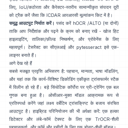
लिए, IoU/कठोरता और कैरेक्टर-स्तरीय सामान्यीकृत संपादन दूरी
को ट्रैक करें जैसा कि
ICDAR आरआरसी
मूल्यांकन किट में है।
समृद्ध आउटपुट निर्यात करें।
पसंद करें
hOCR
/
ALTO
(या दोनों)
ताकि आप निर्देशांक और पढ़ने के क्रम को बनाए रखें - खोज हिट
हाइलाइटिंग, तालिका/फ़ील्ड निष्कर्षण, और प्रोवेनेंस के लिए
महत्वपूर्ण। टेसरैक्ट का सीएलआई और
pytesseract
इसे एक-
लाइनर बनाते हैं।
आगे देख रहे हैं
सबसे मजबूत प्रवृत्ति अभिसरण है: पहचान, मान्यता, भाषा मॉडलिंग,
और यहां तक ​​कि कार्य-विशिष्ट डिकोडिंग एकीकृत ट्रांसफार्मर स्टैक
में विलीन हो रहे हैं।
बड़े सिंथेटिक कॉर्पोरा पर प्री-ट्रेनिंग
एक बल
गुणक बना हुआ है। ओसीआर-मुक्त मॉडल आक्रामक रूप से
प्रतिस्पर्धा करेंगे जहां लक्ष्य वर्बेटिम ट्रांसक्रिप्ट के बजाय संरचित
आउटपुट है। हाइब्रिड परिनियोजन की भी अपेक्षा करें: एक हल्का
डिटेक्टर और लंबे-फॉर्म टेक्स्ट के लिए एक TrOCR-शैली
पहचानकर्ता, और फॉर्म और रसीदों के लिए एक डोनट-शैली मॉडल।