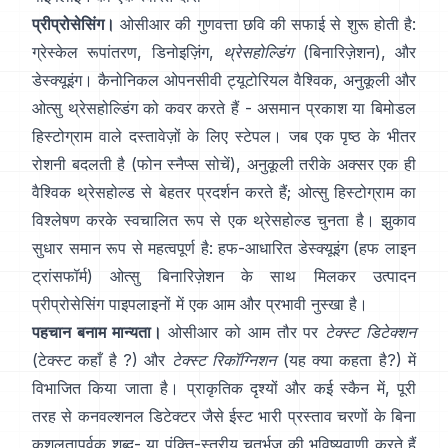
प्रीप्रोसेसिंग।
ओसीआर की गुणवत्ता छवि की सफाई से शुरू होती है:
ग्रेस्केल रूपांतरण, डिनोइज़िंग,
थ्रेसहोल्डिंग
(बिनारिज़ेशन), और
डेस्क्यूइंग। कैनोनिकल ओपनसीवी ट्यूटोरियल वैश्विक,
अनुकूली
और
ओत्सु
थ्रेसहोल्डिंग को कवर करते हैं - असमान प्रकाश या बिमोडल
हिस्टोग्राम वाले दस्तावेज़ों के लिए स्टेपल। जब एक पृष्ठ के भीतर
रोशनी बदलती है (फोन स्नैप्स सोचें), अनुकूली तरीके अक्सर एक ही
वैश्विक थ्रेसहोल्ड से बेहतर प्रदर्शन करते हैं; ओत्सु हिस्टोग्राम का
विश्लेषण करके स्वचालित रूप से एक थ्रेसहोल्ड चुनता है। झुकाव
सुधार समान रूप से महत्वपूर्ण है: हफ-आधारित डेस्क्यूइंग (
हफ लाइन
ट्रांसफॉर्म
) ओत्सु बिनारिज़ेशन के साथ मिलकर उत्पादन
प्रीप्रोसेसिंग पाइपलाइनों में एक आम और प्रभावी नुस्खा है।
पहचान बनाम मान्यता।
ओसीआर को आम तौर पर
टेक्स्ट डिटेक्शन
(टेक्स्ट कहाँ है ?) और
टेक्स्ट रिकॉग्निशन
(यह क्या कहता है?) में
विभाजित किया जाता है। प्राकृतिक दृश्यों और कई स्कैन में, पूरी
तरह से कनवल्शनल डिटेक्टर जैसे
ईस्ट
भारी प्रस्ताव चरणों के बिना
कुशलतापूर्वक शब्द- या पंक्ति-स्तरीय चतुर्भुज की भविष्यवाणी करते हैं