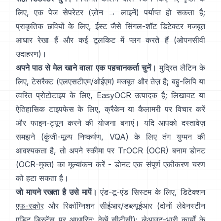
लिए, एक पेज सेपरेटर (ज़ोन → लाइनें) पर्याप्त हो सकता है;
प्राकृतिक छवियों के लिए,
ईस्ट
जैसे सिंगल-शॉट डिटेक्टर मजबूत
आधार रेखा हैं और कई टूलकिट में प्लग करते हैं (
ओपनसीवी
उदाहरण
)।
अपने पाठ से मेल खाने वाला एक पहचानकर्ता चुनें।
मुद्रित लैटिन के
लिए,
टेसरैक्ट (एलएसटीएम/ओईएम)
मजबूत और तेज़ है; बहु-लिपि या
त्वरित प्रोटोटाइप के लिए,
EasyOCR
उत्पादक है; लिखावट या
ऐतिहासिक टाइपफेस के लिए,
क्रैकेन
या
कैलामरी
पर विचार करें
और फाइन-ट्यून करने की योजना बनाएं। यदि आपको दस्तावेज़
समझने (कुंजी-मूल्य निष्कर्षण, VQA) के लिए तंग युग्मन की
आवश्यकता है, तो अपने स्कीमा पर
TrOCR
(OCR) बनाम
डोनट
(OCR-मुक्त) का मूल्यांकन करें - डोनट एक संपूर्ण एकीकरण चरण
को हटा सकता है।
जो मायने रखता है उसे मापें।
एंड-टू-एंड सिस्टम के लिए, डिटेक्शन
एफ-स्कोर
और रिकॉग्निशन सीईआर/डब्ल्यूईआर (दोनों लेवेनस्टीन
एडिट डिस्टेंस पर आधारित; देखें
सीटीसी
); लेआउट-भारी कार्यों के