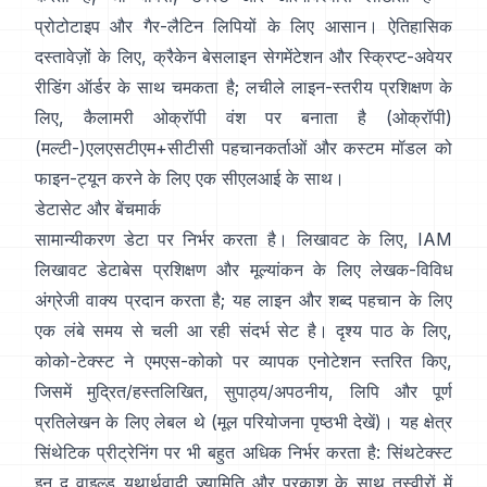
प्रोटोटाइप और गैर-लैटिन लिपियों के लिए आसान। ऐतिहासिक
दस्तावेज़ों के लिए,
क्रैकेन
बेसलाइन सेगमेंटेशन और स्क्रिप्ट-अवेयर
रीडिंग ऑर्डर के साथ चमकता है; लचीले लाइन-स्तरीय प्रशिक्षण के
लिए,
कैलामरी
ओक्रॉपी वंश पर बनाता है (
ओक्रॉपी
)
(मल्टी-)एलएसटीएम+सीटीसी पहचानकर्ताओं और कस्टम मॉडल को
फाइन-ट्यून करने के लिए एक सीएलआई के साथ।
डेटासेट और बेंचमार्क
सामान्यीकरण डेटा पर निर्भर करता है। लिखावट के लिए,
IAM
लिखावट डेटाबेस
प्रशिक्षण और मूल्यांकन के लिए लेखक-विविध
अंग्रेजी वाक्य प्रदान करता है; यह लाइन और शब्द पहचान के लिए
एक लंबे समय से चली आ रही संदर्भ सेट है। दृश्य पाठ के लिए,
कोको-टेक्स्ट
ने एमएस-कोको पर व्यापक एनोटेशन स्तरित किए,
जिसमें मुद्रित/हस्तलिखित, सुपाठ्य/अपठनीय, लिपि और पूर्ण
प्रतिलेखन के लिए लेबल थे (मूल
परियोजना पृष्ठ
भी देखें)। यह क्षेत्र
सिंथेटिक प्रीट्रेनिंग पर भी बहुत अधिक निर्भर करता है:
सिंथटेक्स्ट
इन द वाइल्ड
यथार्थवादी ज्यामिति और प्रकाश के साथ तस्वीरों में