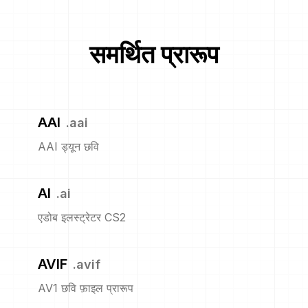
समर्थित प्रारूप
AAI
.
aai
AAI ड्यून छवि
AI
.
ai
एडोब इलस्ट्रेटर CS2
AVIF
.
avif
AV1 छवि फ़ाइल प्रारूप