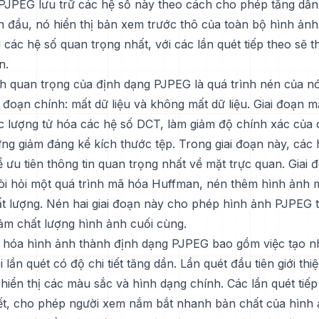
PJPEG lưu trữ các hệ số này theo cách cho phép tăng dần
n đầu, nó hiển thị bản xem trước thô của toàn bộ hình ảnh
các hệ số quan trọng nhất, với các lần quét tiếp theo sẽ t
n.
h quan trọng của định dạng PJPEG là quá trình nén của nó
i đoạn chính: mất dữ liệu và không mất dữ liệu. Giai đoạn mấ
c lượng tử hóa các hệ số DCT, làm giảm độ chính xác của cá
ng giảm đáng kể kích thước tệp. Trong giai đoạn này, các
ể ưu tiên thông tin quan trọng nhất về mặt trực quan. Giai
đòi hỏi một quá trình mã hóa Huffman, nén thêm hình ảnh
t lượng. Nén hai giai đoạn này cho phép hình ảnh PJPEG 
ảm chất lượng hình ảnh cuối cùng.
 hóa hình ảnh thành định dạng PJPEG bao gồm việc tạo nh
 lần quét có độ chi tiết tăng dần. Lần quét đầu tiên giới th
hiển thị các màu sắc và hình dạng chính. Các lần quét tiế
tiết, cho phép người xem nắm bắt nhanh bản chất của hình