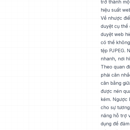
trở thành một
hiệu suất web
Về nhược điể
duyệt cụ thể 
duyệt web hi
có thể không
tệp PJPEG. Ng
nhanh, nơi hì
Theo quan đi
phải cân nhắ
cân bằng giữa
được nén quá
kém. Ngược lạ
cho sự tương
năng hỗ trợ v
dụng để đảm 