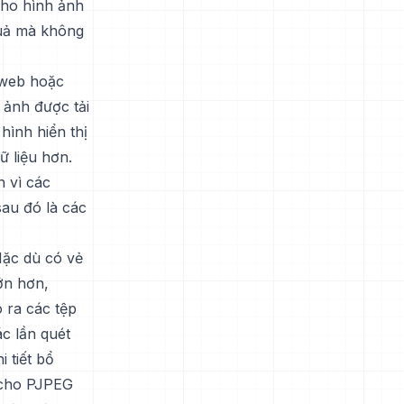
cho hình ảnh
quả mà không
 web hoặc
 ảnh được tải
hình hiển thị
ữ liệu hơn.
n vì các
sau đó là các
Mặc dù có vẻ
ớn hơn,
 ra các tệp
c lần quét
 tiết bổ
 cho PJPEG