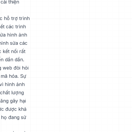
cải thiện
 hỗ trợ trình
ết các trình
sửa hình ảnh
hỉnh sửa các
 kết nối rất
ến dần dần.
g web đòi hỏi
h mã hóa. Sự
vì hình ảnh
 chất lượng
năng gây hại
hức được khả
a họ đang sử