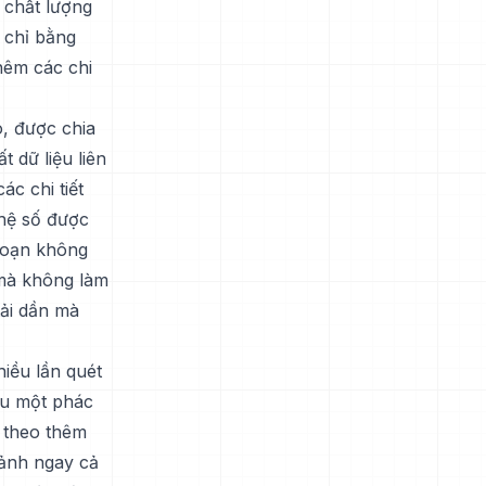
 chất lượng
 chỉ bằng
hêm các chi
, được chia
t dữ liệu liên
c chi tiết
 hệ số được
 đoạn không
 mà không làm
tải dần mà
iều lần quét
iệu một phác
p theo thêm
 ảnh ngay cả