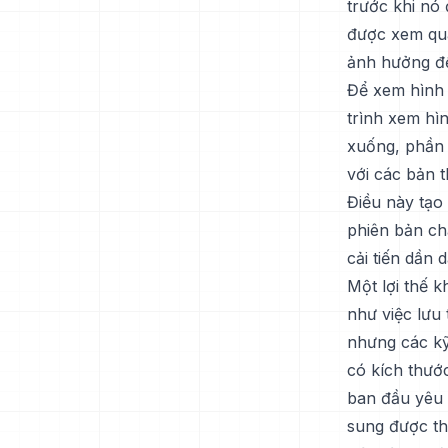
trước khi nó
được xem qua
ảnh hưởng đến
Để xem hình 
trình xem hìn
xuống, phần m
với các bản t
Điều này tạo
phiên bản ch
cải tiến dần d
Một lợi thế 
như việc lưu
nhưng các kỹ
có kích thướ
ban đầu yêu c
sung được th