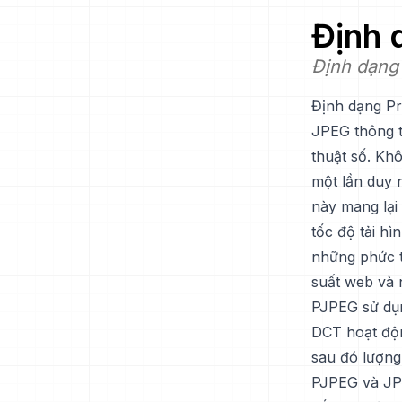
Định
Định dạng 
Định dạng Pr
JPEG thông t
thuật số. Kh
một lần duy n
này mang lại 
tốc độ tải hì
những phức t
suất web và 
PJPEG sử dụn
DCT hoạt độn
sau đó lượng
PJPEG và JPE