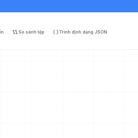
ền
So sánh tệp
Trình định dạng JSON