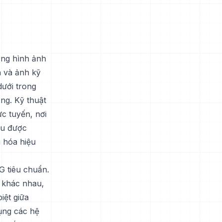
ạng hình ảnh
h và ảnh kỹ
dưới trong
ợng. Kỹ thuật
ực tuyến, nơi
ểu được
u hóa hiệu
G tiêu chuẩn.
 khác nhau,
iệt giữa
ụng các hệ