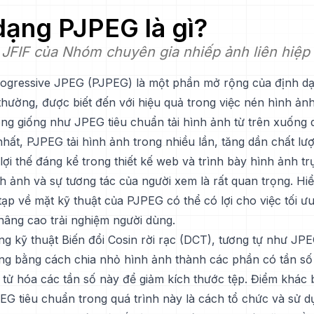
 dạng
PJPEG
là gì?
JFIF của Nhóm chuyên gia nhiếp ảnh liên hiệp
ogressive JPEG (PJPEG) là một phần mở rộng của định d
hường, được biết đến với hiệu quả trong việc nén hình ản
ông giống như JPEG tiêu chuẩn tải hình ảnh từ trên xuống 
hất, PJPEG tải hình ảnh trong nhiều lần, tăng dần chất lư
lợi thế đáng kể trong thiết kế web và trình bày hình ảnh tr
nh ảnh và sự tương tác của người xem là rất quan trọng. Hi
ạp về mặt kỹ thuật của PJPEG có thể có lợi cho việc tối ư
nâng cao trải nghiệm người dùng.
g kỹ thuật Biến đổi Cosin rời rạc (DCT), tương tự như JPE
g bằng cách chia nhỏ hình ảnh thành các phần có tần số
 tử hóa các tần số này để giảm kích thước tệp. Điểm khác b
G tiêu chuẩn trong quá trình này là cách tổ chức và sử d