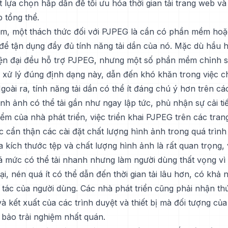
 lựa chọn hấp dẫn để tối ưu hóa thời gian tải trang web và 
 tổng thể.
m, một thách thức đối với PJPEG là cần có phần mềm hoặc
để tận dụng đầy đủ tính năng tải dần của nó. Mặc dù hầu h
ện đại đều hỗ trợ PJPEG, nhưng một số phần mềm chỉnh 
 xử lý đúng định dạng này, dẫn đến khó khăn trong việc c
oài ra, tính năng tải dần có thể ít đáng chú ý hơn trên các
nh ảnh có thể tải gần như ngay lập tức, phủ nhận sự cải ti
ểm của nhà phát triển, việc triển khai PJPEG trên các tran
c cẩn thận các cài đặt chất lượng hình ảnh trong quá trìn
 kích thước tệp và chất lượng hình ảnh là rất quan trọng, 
 mức có thể tải nhanh nhưng làm người dùng thất vọng vì
i, nén quá ít có thể dẫn đến thời gian tải lâu hơn, có khả 
 tác của người dùng. Các nhà phát triển cũng phải nhận t
à kết xuất của các trình duyệt và thiết bị mà đối tượng củ
bảo trải nghiệm nhất quán.