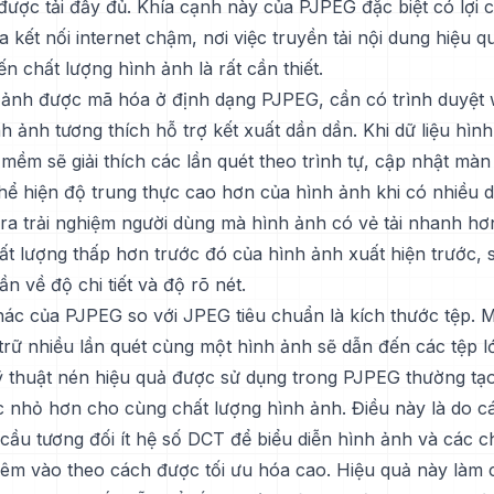
 được tải đầy đủ. Khía cạnh này của PJPEG đặc biệt có lợi 
 kết nối internet chậm, nơi việc truyền tải nội dung hiệu 
 chất lượng hình ảnh là rất cần thiết.
ảnh được mã hóa ở định dạng PJPEG, cần có trình duyệt
h ảnh tương thích hỗ trợ kết xuất dần dần. Khi dữ liệu hình
ềm sẽ giải thích các lần quét theo trình tự, cập nhật màn 
hể hiện độ trung thực cao hơn của hình ảnh khi có nhiều d
 ra trải nghiệm người dùng mà hình ảnh có vẻ tải nhanh hơ
ất lượng thấp hơn trước đó của hình ảnh xuất hiện trước, 
ần về độ chi tiết và độ rõ nét.
khác của PJPEG so với JPEG tiêu chuẩn là kích thước tệp. 
 trữ nhiều lần quét cùng một hình ảnh sẽ dẫn đến các tệp l
 thuật nén hiệu quả được sử dụng trong PJPEG thường tạo
c nhỏ hơn cho cùng chất lượng hình ảnh. Điều này là do cá
ầu tương đối ít hệ số DCT để biểu diễn hình ảnh và các chi
êm vào theo cách được tối ưu hóa cao. Hiệu quả này làm