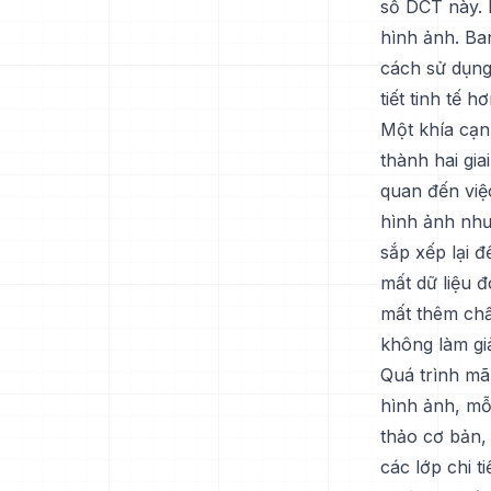
số DCT này. 
hình ảnh. Ba
cách sử dụng 
tiết tinh tế hơ
Một khía cạn
thành hai gia
quan đến việ
hình ảnh như
sắp xếp lại đ
mất dữ liệu 
mất thêm chấ
không làm gi
Quá trình mã
hình ảnh, mỗi
thảo cơ bản, 
các lớp chi 