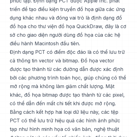
phức tạp. Định dạng PCT được Apple Inc. phát
triển để tạo điều kiện truyền đồ họa giữa các ứng
dụng khác nhau và đóng vai trò là định dạng đổ
đồ họa cho thư viện đồ họa QuickDraw, đây là cơ
sở cho giao diện người dùng đồ họa của các hệ
điều hành Macintosh đầu tiên.
Định dạng PCT có điểm độc đáo là có thể lưu trữ
cả thông tin vector và bitmap. Đồ họa vector
được tạo thành từ các đường dẫn được xác định
bởi các phương trình toán học, giúp chúng có thể
mở rộng mà không làm giảm chất lượng. Mặt
khác, đồ họa bitmap được tạo thành từ các pixel,
có thể dẫn đến mất chi tiết khi được mở rộng.
Bằng cách kết hợp hai loại dữ liệu này, các tệp
PCT có thể lưu trữ hiệu quả các hình ảnh phức
tạp như hình minh họa có văn bản, nghệ thuật