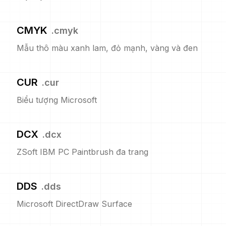
CMYK
.
cmyk
Mẫu thô màu xanh lam, đỏ mạnh, vàng và đen
CUR
.
cur
Biểu tượng Microsoft
DCX
.
dcx
ZSoft IBM PC Paintbrush đa trang
DDS
.
dds
Microsoft DirectDraw Surface