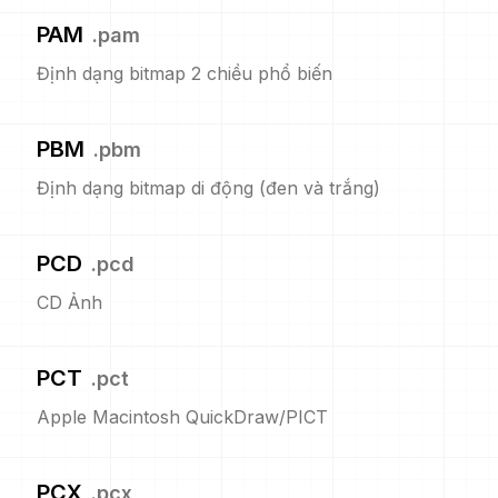
PAM
.
pam
Định dạng bitmap 2 chiều phổ biến
PBM
.
pbm
Định dạng bitmap di động (đen và trắng)
PCD
.
pcd
CD Ảnh
PCT
.
pct
Apple Macintosh QuickDraw/PICT
PCX
.
pcx