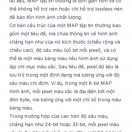
dữ liệu, MAP tập tin thường là đơn giản hơn và có
thể không hỗ trợ nén hoặc chỉ hỗ trợ lossless nén
để bảo tồn hình ảnh chất lượng.
Cơ bản cấu trúc của một MAP tập tin thường bao
gồm một tiêu đề, mà chứa thông tin về hình ảnh
chẳng hạn như của nó kích thước (chiều rộng và
chiều cao), độ sâu màu (số bit mỗi pixel), và có
thể là một màu bảng màu nếu hình ảnh sử dụng
lập chỉ mục màu sắc. Sau tiêu đề, pixel dữ liệu là
lưu trữ trong một định dạng mà tương ứng với độ
sâu màu chỉ định. Ví dụ, trong một 8-bit MAP
hình ảnh, mỗi pixel màu sắc là đại diện bởi một
đơn byte, mà tương ứng với một chỉ số trong màu
bảng màu.
Trong trường hợp của cao hơn độ sâu màu,
chẳng hạn như 24-bit hoặc 32-bit, mỗi pixel màu