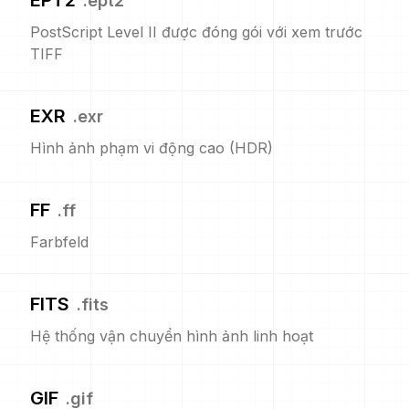
EPT2
.
ept2
PostScript Level II được đóng gói với xem trước
TIFF
EXR
.
exr
Hình ảnh phạm vi động cao (HDR)
FF
.
ff
Farbfeld
FITS
.
fits
Hệ thống vận chuyển hình ảnh linh hoạt
GIF
.
gif