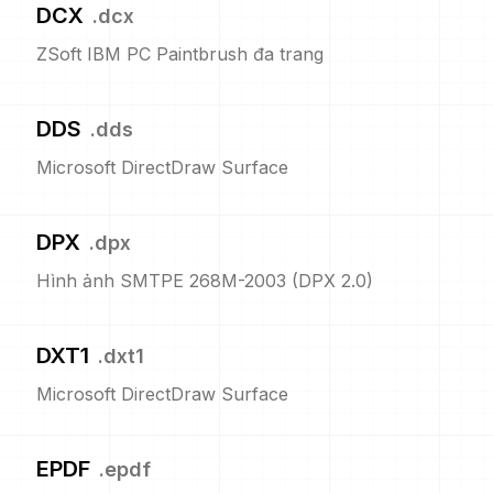
DCX
.
dcx
ZSoft IBM PC Paintbrush đa trang
DDS
.
dds
Microsoft DirectDraw Surface
DPX
.
dpx
Hình ảnh SMTPE 268M-2003 (DPX 2.0)
DXT1
.
dxt1
Microsoft DirectDraw Surface
EPDF
.
epdf