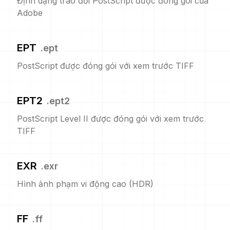
Định dạng trao đổi PostScript được đóng gói của
Adobe
EPT
.
ept
PostScript được đóng gói với xem trước TIFF
EPT2
.
ept2
PostScript Level II được đóng gói với xem trước
TIFF
EXR
.
exr
Hình ảnh phạm vi động cao (HDR)
FF
.
ff