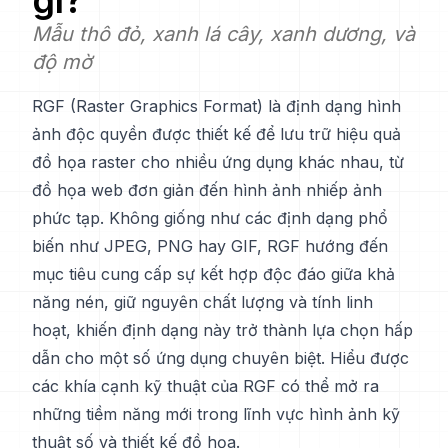
gì?
Mẫu thô đỏ, xanh lá cây, xanh dương, và
độ mờ
RGF (Raster Graphics Format) là định dạng hình
ảnh độc quyền được thiết kế để lưu trữ hiệu quả
đồ họa raster cho nhiều ứng dụng khác nhau, từ
đồ họa web đơn giản đến hình ảnh nhiếp ảnh
phức tạp. Không giống như các định dạng phổ
biến như JPEG, PNG hay GIF, RGF hướng đến
mục tiêu cung cấp sự kết hợp độc đáo giữa khả
năng nén, giữ nguyên chất lượng và tính linh
hoạt, khiến định dạng này trở thành lựa chọn hấp
dẫn cho một số ứng dụng chuyên biệt. Hiểu được
các khía cạnh kỹ thuật của RGF có thể mở ra
những tiềm năng mới trong lĩnh vực hình ảnh kỹ
thuật số và thiết kế đồ họa.