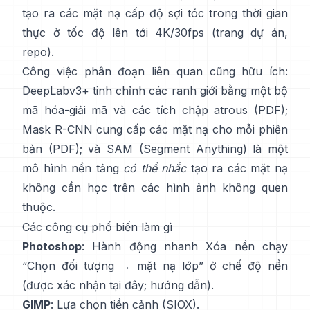
tạo ra các mặt nạ cấp độ sợi tóc trong thời gian
thực ở tốc độ lên tới 4K/30fps
(
trang dự án
,
repo
).
Công việc phân đoạn liên quan cũng hữu ích:
DeepLabv3+
tinh chỉnh các ranh giới bằng một bộ
mã hóa-giải mã và các tích chập atrous
(
PDF
);
Mask R-CNN
cung cấp các mặt nạ cho mỗi phiên
bản
(
PDF
); và
SAM (Segment Anything)
là một
mô hình nền tảng
có thể nhắc
tạo ra các mặt nạ
không cần học trên các hình ảnh không quen
thuộc.
Các công cụ phổ biến làm gì
Photoshop
: Hành động nhanh
Xóa nền
chạy
“Chọn đối tượng → mặt nạ lớp” ở chế độ nền
(
được xác nhận tại đây
;
hướng dẫn
).
GIMP
:
Lựa chọn tiền cảnh
(SIOX).