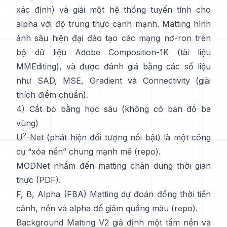
xác định) và giải một hệ thống tuyến tính cho
alpha với độ trung thực cạnh mạnh.
Matting hình
ảnh sâu hiện đại
đào tạo các mạng nơ-ron trên
bộ dữ liệu
Adobe Composition-1K
(
tài liệu
MMEditing
), và được đánh giá bằng các số liệu
như
SAD, MSE, Gradient và Connectivity (
giải
thích điểm chuẩn
).
4) Cắt bỏ bằng học sâu (không có bản đồ ba
vùng)
2
U
-Net
(phát hiện đối tượng nổi bật) là một công
cụ “xóa nền” chung mạnh mẽ
(
repo
).
MODNet
nhắm đến matting chân dung thời gian
thực (
PDF
).
F, B, Alpha (FBA) Matting
dự đoán đồng thời tiền
cảnh, nền và alpha để giảm quầng màu
(
repo
).
Background Matting V2
giả định một tấm nền và