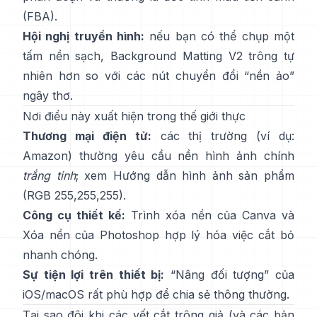
(
FBA
).
Hội nghị truyền hình:
nếu bạn có thể chụp một
tấm nền sạch,
Background Matting V2
trông tự
nhiên hơn so với các nút chuyển đổi “nền ảo”
ngây thơ.
Nơi điều này xuất hiện trong thế giới thực
Thương mại điện tử:
các thị trường (ví dụ:
Amazon) thường yêu cầu nền hình ảnh chính
trắng tinh
; xem
Hướng dẫn hình ảnh sản phẩm
(RGB 255,255,255).
Công cụ thiết kế:
Trình xóa nền
của Canva và
Xóa nền
của Photoshop
hợp lý hóa việc cắt bỏ
nhanh chóng.
Sự tiện lợi trên thiết bị:
“
Nâng đối tượng
” của
iOS/macOS rất phù hợp để chia sẻ thông thường.
Tại sao đôi khi các vết cắt trông giả (và các bản