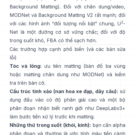
Background Matting
). Đối với chân dung/video,
MODNet
và
Background Matting V2
rất mạnh; đối
2
với các hình ảnh “đối tượng nổi bật” chung,
U
-
Net
là một đường cơ sở vững chắc; đối với độ
trong suốt khó,
FBA
có thể sạch hơn.
Các trường hợp cạnh phổ biến (và các bản sửa
lỗi)
Tóc và lông:
ưu tiên matting (bản đồ ba vùng
hoặc matting chân dung như
MODNet
) và kiểm
tra trên bàn cờ.
Cấu trúc tinh xảo (nan hoa xe đạp, dây câu):
sử
dụng đầu vào có độ phân giải cao và một bộ
phân đoạn nhận biết ranh giới như
DeepLabv3+
làm bước tiền xử lý trước khi matting.
Những thứ trong suốt (khói, kính):
bạn cần alpha
phân đoạn và thường là ước tính màu tiền cảnh