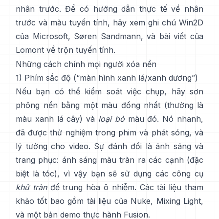
nhân trước
. Để có hướng dẫn thực tế về nhân
trước và màu tuyến tính, hãy xem
ghi chú Win2D
của Microsoft
,
Søren Sandmann
, và
bài viết của
Lomont về trộn tuyến tính
.
Những cách chính mọi người xóa nền
1) Phím sắc độ (“màn hình xanh lá/xanh dương”)
Nếu bạn có thể kiểm soát việc chụp, hãy sơn
phông nền bằng một màu đồng nhất (thường là
màu xanh lá cây) và
loại bỏ
màu đó. Nó nhanh,
đã được thử nghiệm trong phim và phát sóng, và
lý tưởng cho video. Sự đánh đổi là ánh sáng và
trang phục: ánh sáng màu tràn ra các cạnh (đặc
biệt là tóc), vì vậy bạn sẽ sử dụng các công cụ
khử tràn
để trung hòa ô nhiễm. Các tài liệu tham
khảo tốt bao gồm
tài liệu của Nuke
,
Mixing Light
,
và một bản demo thực hành
Fusion
.