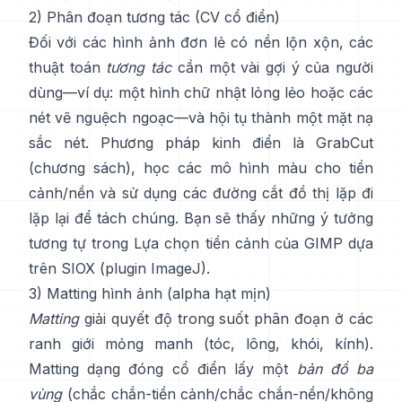
2) Phân đoạn tương tác (CV cổ điển)
Đối với các hình ảnh đơn lẻ có nền lộn xộn, các
thuật toán
tương tác
cần một vài gợi ý của người
dùng—ví dụ: một hình chữ nhật lỏng lẻo hoặc các
nét vẽ nguệch ngoạc—và hội tụ thành một mặt nạ
sắc nét. Phương pháp kinh điển là
GrabCut
(
chương sách
), học các mô hình màu cho tiền
cảnh/nền và sử dụng các đường cắt đồ thị lặp đi
lặp lại để tách chúng. Bạn sẽ thấy những ý tưởng
tương tự trong
Lựa chọn tiền cảnh của GIMP
dựa
trên
SIOX
(
plugin ImageJ
).
3) Matting hình ảnh (alpha hạt mịn)
Matting
giải quyết độ trong suốt phân đoạn ở các
ranh giới mỏng manh (tóc, lông, khói, kính).
Matting dạng đóng cổ điển
lấy một
bản đồ ba
vùng
(chắc chắn-tiền cảnh/chắc chắn-nền/không