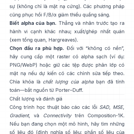
sự (không chỉ là mặt nạ cứng). Các phương pháp
cũng phục hồi
F/B/α
giảm thiểu quầng sáng.
Biết alpha của bạn.
Thẳng và nhân trước
tạo ra
hành vi cạnh khác nhau; xuất/ghép nhất quán
(xem
tổng quan
,
Hargreaves
).
Chọn đầu ra phù hợp.
Đối với “không có nền”,
hãy cung cấp một raster có alpha sạch (ví dụ:
PNG/WebP) hoặc giữ các tệp được phân lớp có
mặt nạ nếu dự kiến có các chỉnh sửa tiếp theo.
Chìa khóa là
chất lượng của alpha
bạn đã tính
toán—bắt nguồn từ
Porter–Duff
.
Chất lượng và đánh giá
Công trình học thuật báo cáo các lỗi
SAD
,
MSE
,
Gradient
, và
Connectivity
trên
Composition-1K
.
Nếu bạn đang chọn một mô hình, hãy tìm những
số liệu đó
(
định nghĩa số liệu
;
phần số liệu của