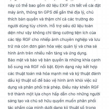
này có thể bao gồm dữ liệu EXIF chi tiết về cài đặt
máy ảnh, thông tin GPS để gắn thẻ địa lý, chú
thích bản quyền và thậm chí cả các trường do
người dùng tùy chỉnh. Hỗ trợ siêu dữ liệu toàn
diện như vậy không chỉ tăng cường tiện ích của
các tệp RGF cho nhiếp ảnh chuyên nghiệp và lưu
trữ mà còn đơn giản hóa việc quản lý và chia sẻ
hình ảnh trên nhiều nền tảng và ứng dụng.
Bảo mật và bảo vệ bản quyền là những khía cạnh
bổ sung mà RGF nổi bật. Định dạng này kết hợp
các thuật toán mã hóa mạnh mẽ và kỹ thuật đánh
dấu kỹ thuật số để bảo vệ hình ảnh khỏi việc sử
dụng và phân phối trái phép. Điều này khiến RGF
trở thành một lựa chọn hấp dẫn cho những người
sáng tạo và chủ sở hữu quyền muốn phân phối
tác phẩm của mình dưới dạng kỹ thuật số trong