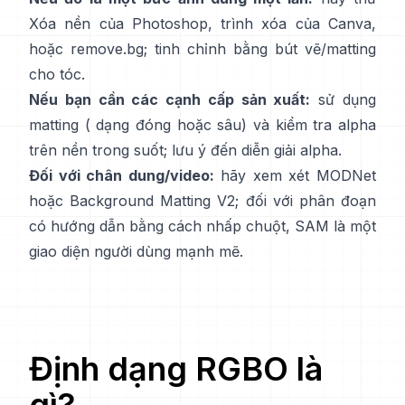
Xóa nền
của Photoshop,
trình xóa
của Canva,
hoặc
remove.bg
; tinh chỉnh bằng bút vẽ/matting
cho tóc.
Nếu bạn cần các cạnh cấp sản xuất:
sử dụng
matting (
dạng đóng
hoặc sâu) và kiểm tra alpha
trên nền trong suốt; lưu ý đến
diễn giải alpha
.
Đối với chân dung/video:
hãy xem xét
MODNet
hoặc
Background Matting V2
; đối với phân đoạn
có hướng dẫn bằng cách nhấp chuột,
SAM
là một
giao diện người dùng mạnh mẽ.
Định dạng
RGBO
là