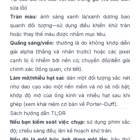
sửa lỗi)
Tràn màu:
ánh sáng xanh lá/xanh dương bao
quanh đối tượng—sử dụng
điều khiển khử tràn
hoặc thay thế màu được nhắm mục tiêu.
Quầng sáng/viền:
thường là do không khớp diễn
giải alpha (thẳng và nhân trước) hoặc các pixel
cạnh bị ô nhiễm bởi nền cũ; chuyển đổi/diễn giải
chính xác
(
tổng quan
,
chi tiết
).
Làm mờ/nhiễu hạt sai:
dán một đối tượng sắc nét
như dao cạo vào một nền mềm và nó sẽ nổi bật;
khớp độ mờ của ống kính và nhiễu hạt sau khi
ghép (xem
khái niệm cơ bản về Porter–Duff
).
Sách hướng dẫn TL;DR
Nếu bạn kiểm soát việc chụp:
sử dụng phím sắc
độ; chiếu sáng đều; lên kế hoạch
khử tràn
.
Nếu đó là một bức ảnh dùng một lần:
hãy thử