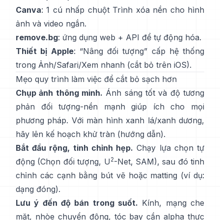
Canva
: 1 cú nhấp chuột
Trình xóa nền
cho hình
ảnh và video ngắn.
remove.bg
: ứng dụng web +
API
để tự động hóa.
Thiết bị Apple
: “
Nâng đối tượng
” cấp hệ thống
trong Ảnh/Safari/Xem nhanh
(
cắt bỏ trên iOS
).
Mẹo quy trình làm việc để cắt bỏ sạch hơn
Chụp ảnh thông minh.
Ánh sáng tốt và độ tương
phản đối tượng-nền mạnh giúp ích cho mọi
phương pháp. Với màn hình xanh lá/xanh dương,
hãy lên kế hoạch
khử tràn
(
hướng dẫn
).
Bắt đầu rộng, tinh chỉnh hẹp.
Chạy lựa chọn tự
2
động (Chọn đối tượng,
U
-Net
,
SAM
), sau đó tinh
chỉnh các cạnh bằng bút vẽ hoặc matting (ví dụ:
dạng đóng
).
Lưu ý đến độ bán trong suốt.
Kính, mạng che
mặt, nhòe chuyển động, tóc bay cần alpha thực