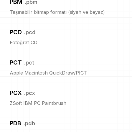
PBM
.
pbm
Taşınabilir bitmap formatı (siyah ve beyaz)
PCD
.
pcd
Fotoğraf CD
PCT
.
pct
Apple Macintosh QuickDraw/PICT
PCX
.
pcx
ZSoft IBM PC Paintbrush
PDB
.
pdb