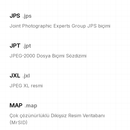
JPS
.
jps
Joint Photographic Experts Group JPS biçimi
JPT
.
jpt
JPEG-2000 Dosya Biçimi Sözdizimi
JXL
.
jxl
JPEG XL resmi
MAP
.
map
Çok çözünürlüklü Dikişsiz Resim Veritabanı
(MrSID)