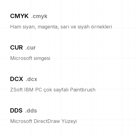
CMYK
.
cmyk
Ham siyan, magenta, sarı ve siyah örnekleri
CUR
.
cur
Microsoft simgesi
DCX
.
dcx
ZSoft IBM PC çok sayfalı Paintbrush
DDS
.
dds
Microsoft DirectDraw Yüzeyi