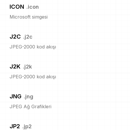
ICON
.
icon
Microsoft simgesi
J2C
.
j2c
JPEG-2000 kod akışı
J2K
.
j2k
JPEG-2000 kod akışı
JNG
.
jng
JPEG Ağ Grafikleri
JP2
.
jp2