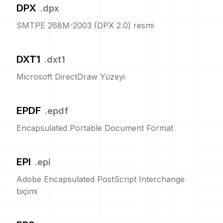
DPX
.
dpx
SMTPE 268M-2003 (DPX 2.0) resmi
DXT1
.
dxt1
Microsoft DirectDraw Yüzeyi
EPDF
.
epdf
Encapsulated Portable Document Format
EPI
.
epi
Adobe Encapsulated PostScript Interchange
biçimi