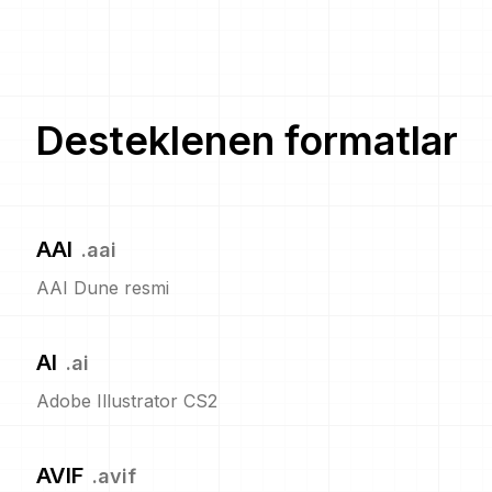
Desteklenen formatlar
AAI
.
aai
AAI Dune resmi
AI
.
ai
Adobe Illustrator CS2
AVIF
.
avif