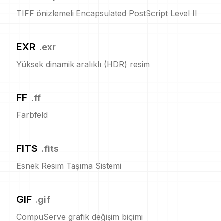
TIFF önizlemeli Encapsulated PostScript Level II
EXR
.
exr
Yüksek dinamik aralıklı (HDR) resim
FF
.
ff
Farbfeld
FITS
.
fits
Esnek Resim Taşıma Sistemi
GIF
.
gif
CompuServe grafik değişim biçimi