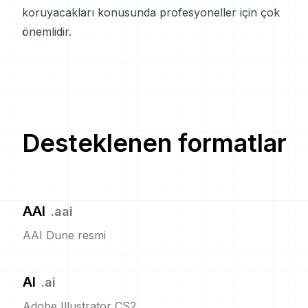
koruyacakları konusunda profesyoneller için çok
önemlidir.
Desteklenen formatlar
AAI
.
aai
AAI Dune resmi
AI
.
ai
Adobe Illustrator CS2