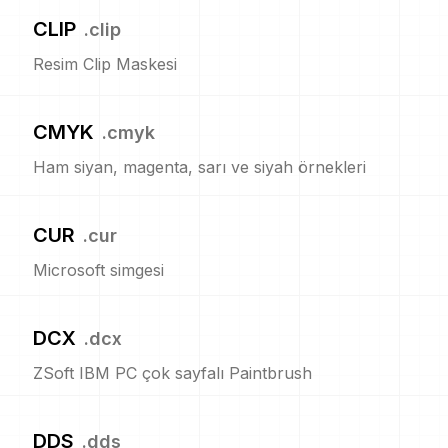
CLIP
.
clip
Resim Clip Maskesi
CMYK
.
cmyk
Ham siyan, magenta, sarı ve siyah örnekleri
CUR
.
cur
Microsoft simgesi
DCX
.
dcx
ZSoft IBM PC çok sayfalı Paintbrush
DDS
.
dds