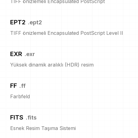
TIFF önizlemeli Encapsulated PostScript
EPT2
.
ept2
TIFF önizlemeli Encapsulated PostScript Level II
EXR
.
exr
Yüksek dinamik aralıklı (HDR) resim
FF
.
ff
Farbfeld
FITS
.
fits
Esnek Resim Taşıma Sistemi