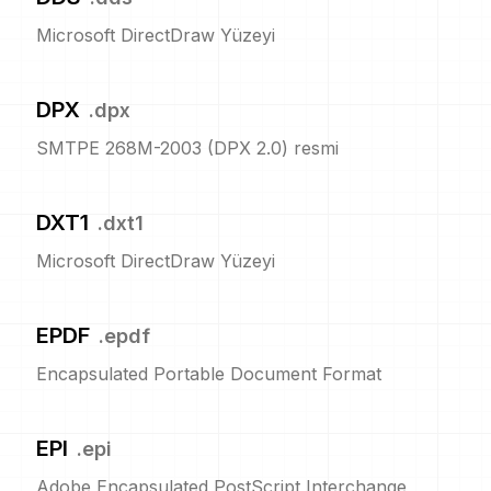
Microsoft DirectDraw Yüzeyi
DPX
.
dpx
SMTPE 268M-2003 (DPX 2.0) resmi
DXT1
.
dxt1
Microsoft DirectDraw Yüzeyi
EPDF
.
epdf
Encapsulated Portable Document Format
EPI
.
epi
Adobe Encapsulated PostScript Interchange