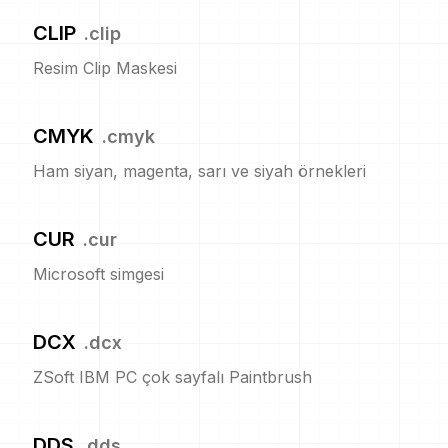
CLIP
.
clip
Resim Clip Maskesi
CMYK
.
cmyk
Ham siyan, magenta, sarı ve siyah örnekleri
CUR
.
cur
Microsoft simgesi
DCX
.
dcx
ZSoft IBM PC çok sayfalı Paintbrush
DDS
.
dds