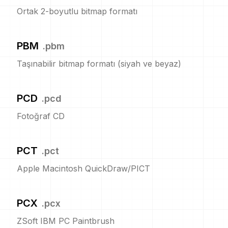
Ortak 2-boyutlu bitmap formatı
PBM
.
pbm
Taşınabilir bitmap formatı (siyah ve beyaz)
PCD
.
pcd
Fotoğraf CD
PCT
.
pct
Apple Macintosh QuickDraw/PICT
PCX
.
pcx
ZSoft IBM PC Paintbrush