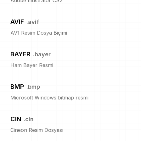
Adobe Illustrator CS2
AVIF
.
avif
AV1 Resim Dosya Biçimi
BAYER
.
bayer
Ham Bayer Resmi
BMP
.
bmp
Microsoft Windows bitmap resmi
CIN
.
cin
Cineon Resim Dosyası