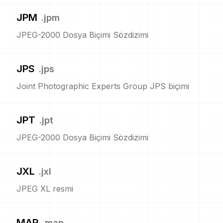
JPM
.
jpm
JPEG-2000 Dosya Biçimi Sözdizimi
JPS
.
jps
Joint Photographic Experts Group JPS biçimi
JPT
.
jpt
JPEG-2000 Dosya Biçimi Sözdizimi
JXL
.
jxl
JPEG XL resmi
MAP
.
map