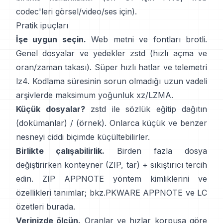
codec'leri görsel/video/ses için).
Pratik ipuçları
İşe uygun seçin.
Web metni ve fontları
brotli
.
Genel dosyalar ve yedekler
zstd
(hızlı açma ve
oran/zaman takası). Süper hızlı hatlar ve telemetri
lz4
. Kodlama süresinin sorun olmadığı uzun vadeli
arşivlerde maksimum yoğunluk
xz/LZMA
.
Küçük dosyalar?
zstd ile sözlük eğitip dağıtın
(dokümanlar)
/
(örnek)
. Onlarca küçük ve benzer
nesneyi ciddi biçimde küçültebilirler.
Birlikte çalışabilirlik.
Birden fazla dosya
değiştirirken konteyner (ZIP, tar) + sıkıştırıcı tercih
edin. ZIP APPNOTE yöntem kimliklerini ve
özellikleri tanımlar; bkz.
PKWARE APPNOTE
ve LC
özetleri
burada
.
Verinizde ölçün.
Oranlar ve hızlar korpusa göre