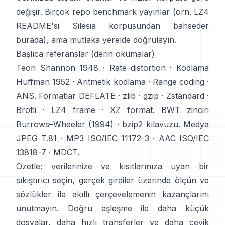
değişir. Birçok repo benchmark yayınlar (örn. LZ4
README'si Silesia korpusundan bahseder
burada
), ama mutlaka yerelde doğrulayın.
Başlıca referanslar (derin okumalar)
Teori
Shannon 1948
·
Rate–distortion
· Kodlama
Huffman 1952
·
Aritmetik kodlama
·
Range coding
·
ANS
. Formatlar
DEFLATE
·
zlib
·
gzip
·
Zstandard
·
Brotli
·
LZ4 frame
·
XZ format
. BWT zinciri
Burrows–Wheeler (1994)
·
bzip2 kılavuzu
. Medya
JPEG T.81
·
MP3 ISO/IEC 11172-3
·
AAC ISO/IEC
13818-7
·
MDCT
.
Özetle: verilerinize ve kısıtlarınıza uyan bir
sıkıştırıcı seçin, gerçek girdiler üzerinde ölçün ve
sözlükler ile akıllı çerçevelemenin kazançlarını
unutmayın. Doğru eşleşme ile daha küçük
dosyalar, daha hızlı transferler ve daha çevik