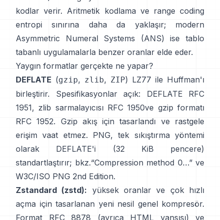
kodlar verir.
Aritmetik kodlama
ve
range coding
entropi sınırına daha da yaklaşır; modern
Asymmetric Numeral Systems (ANS)
ise tablo
tabanlı uygulamalarla benzer oranlar elde eder.
Yaygın formatlar gerçekte ne yapar?
DEFLATE
(
,
,
) LZ77 ile Huffman'ı
gzip
zlib
ZIP
birleştirir. Spesifikasyonlar açık: DEFLATE
RFC
1951
, zlib sarmalayıcısı
RFC 1950
ve gzip formatı
RFC 1952
. Gzip akış için tasarlandı ve
rastgele
erişim vaat etmez
. PNG, tek sıkıştırma yöntemi
olarak DEFLATE'i (32 KiB pencere)
standartlaştırır; bkz.
“Compression method 0…”
ve
W3C/ISO PNG 2nd Edition
.
Zstandard (zstd):
yüksek oranlar ve çok hızlı
açma için tasarlanan yeni nesil genel kompresör.
Format
RFC 8878
(ayrıca
HTML yansısı
) ve