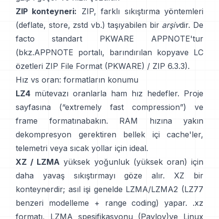
ZIP konteyneri:
ZIP, farklı sıkıştırma yöntemleri
(deflate, store, zstd vb.) taşıyabilen bir
arşiv
dir. De
facto standart PKWARE APPNOTE'tur
(bkz.
APPNOTE portalı
,
barındırılan kopya
ve LC
özetleri
ZIP File Format (PKWARE)
/
ZIP 6.3.3
).
Hız vs oran: formatların konumu
LZ4
mütevazı oranlarla ham hız hedefler.
Proje
sayfasına
(“extremely fast compression”) ve
frame formatına
bakın. RAM hızına yakın
dekompresyon gerektiren bellek içi cache'ler,
telemetri veya sıcak yollar için ideal.
XZ / LZMA
yüksek yoğunluk (yüksek oran) için
daha yavaş sıkıştırmayı göze alır. XZ bir
konteynerdir; asıl işi genelde LZMA/LZMA2 (LZ77
benzeri modelleme + range coding) yapar.
.xz
formatı
,
LZMA spesifikasyonu (Pavlov)
ve Linux