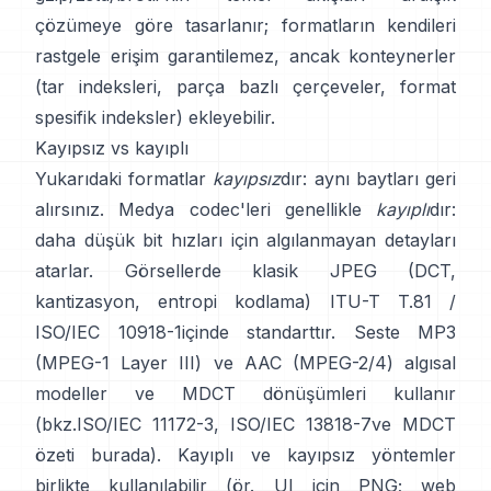
çözümeye göre tasarlanır; formatların kendileri
rastgele erişim garantilemez
, ancak konteynerler
(tar indeksleri, parça bazlı çerçeveler, format
spesifik indeksler) ekleyebilir.
Kayıpsız vs kayıplı
Yukarıdaki formatlar
kayıpsız
dır: aynı baytları geri
alırsınız. Medya codec'leri genellikle
kayıplı
dır:
daha düşük bit hızları için algılanmayan detayları
atarlar. Görsellerde klasik JPEG (DCT,
kantizasyon, entropi kodlama)
ITU-T T.81 /
ISO/IEC 10918-1
içinde standarttır. Seste MP3
(MPEG-1 Layer III) ve AAC (MPEG-2/4) algısal
modeller ve MDCT dönüşümleri kullanır
(bkz.
ISO/IEC 11172-3
,
ISO/IEC 13818-7
ve MDCT
özeti
burada
). Kayıplı ve kayıpsız yöntemler
birlikte kullanılabilir (ör. UI için PNG; web