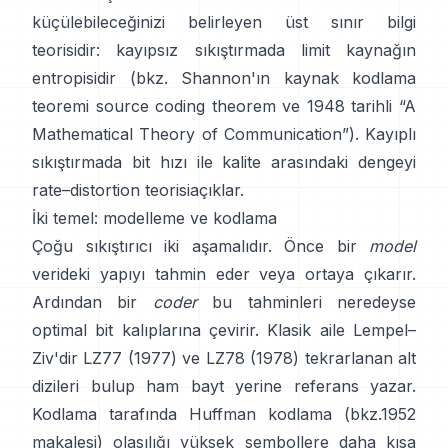
küçülebileceğinizi belirleyen üst sınır bilgi
teorisidir: kayıpsız sıkıştırmada limit kaynağın
entropisidir (bkz. Shannon'ın kaynak kodlama
teoremi
source coding theorem
ve 1948 tarihli
“A
Mathematical Theory of Communication”
). Kayıplı
sıkıştırmada bit hızı ile kalite arasındaki dengeyi
rate–distortion teorisi
açıklar.
İki temel: modelleme ve kodlama
Çoğu sıkıştırıcı iki aşamalıdır. Önce bir
model
verideki yapıyı tahmin eder veya ortaya çıkarır.
Ardından bir
coder
bu tahminleri neredeyse
optimal bit kalıplarına çevirir. Klasik aile Lempel–
Ziv'dir
LZ77 (1977)
ve LZ78 (1978) tekrarlanan alt
dizileri bulup ham bayt yerine referans yazar.
Kodlama tarafında
Huffman kodlama
(bkz.
1952
makalesi
) olasılığı yüksek sembollere daha kısa