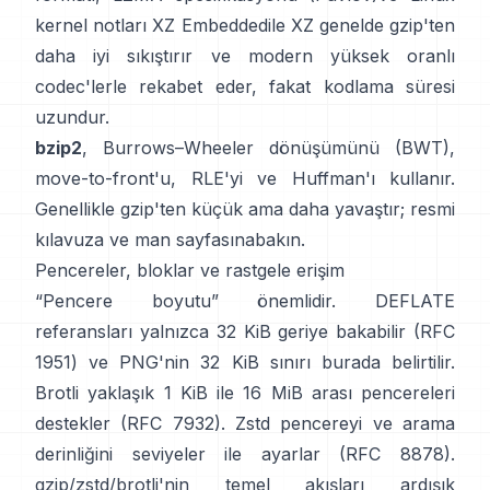
kernel notları
XZ Embedded
ile XZ genelde gzip'ten
daha iyi sıkıştırır ve modern yüksek oranlı
codec'lerle rekabet eder, fakat kodlama süresi
uzundur.
bzip2
,
Burrows–Wheeler dönüşümünü (BWT)
,
move-to-front'u, RLE'yi ve Huffman'ı kullanır.
Genellikle gzip'ten küçük ama daha yavaştır;
resmi
kılavuza
ve
man sayfasına
bakın.
Pencereler, bloklar ve rastgele erişim
“Pencere boyutu” önemlidir. DEFLATE
referansları yalnızca 32 KiB geriye bakabilir
(RFC
1951)
ve PNG'nin 32 KiB sınırı
burada belirtilir
.
Brotli yaklaşık 1 KiB ile 16 MiB arası pencereleri
destekler
(RFC 7932)
. Zstd pencereyi ve arama
derinliğini seviyeler ile ayarlar
(RFC 8878)
.
gzip/zstd/brotli'nin temel akışları ardışık