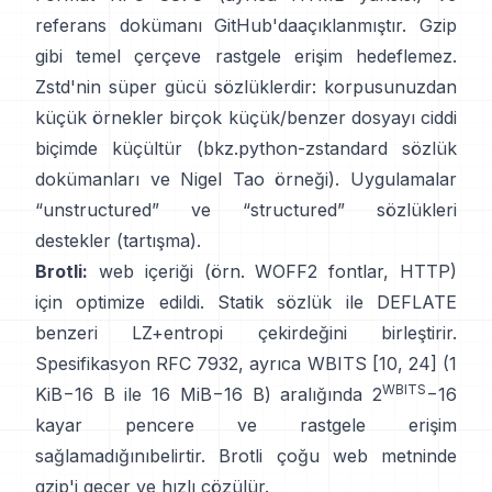
referans dokümanı
GitHub'da
açıklanmıştır. Gzip
gibi temel çerçeve
rastgele erişim hedeflemez
.
Zstd'nin süper gücü sözlüklerdir: korpusunuzdan
küçük örnekler birçok küçük/benzer dosyayı ciddi
biçimde küçültür (bkz.
python-zstandard sözlük
dokümanları
ve
Nigel Tao örneği
). Uygulamalar
“unstructured” ve “structured” sözlükleri
destekler
(tartışma)
.
Brotli:
web içeriği (örn. WOFF2 fontlar, HTTP)
için optimize edildi. Statik sözlük ile DEFLATE
benzeri LZ+entropi çekirdeğini birleştirir.
Spesifikasyon
RFC 7932
, ayrıca WBITS [10, 24] (1
WBITS
KiB−16 B ile 16 MiB−16 B) aralığında 2
−16
kayar pencere ve
rastgele erişim
sağlamadığını
belirtir. Brotli çoğu web metninde
gzip'i geçer ve hızlı çözülür.