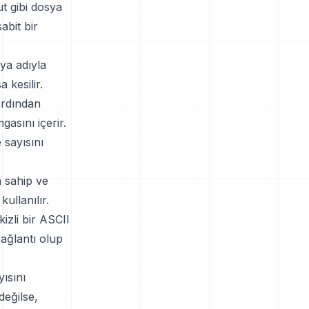
t gibi dosya
abit bir
sya adıyla
 kesilir.
ardından
asını içerir.
sayısını
n sahip ve
kullanılır.
izli bir ASCII
bağlantı olup
ısını
değilse,