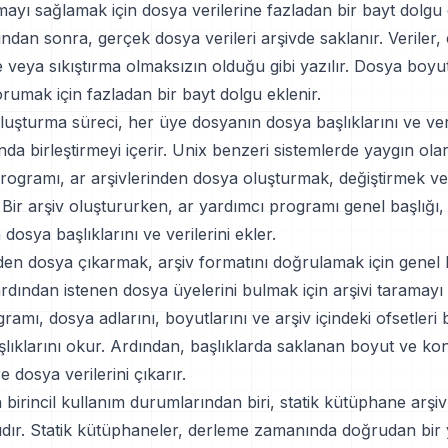
ayı sağlamak için dosya verilerine fazladan bir bayt dolgu 
ndan sonra, gerçek dosya verileri arşivde saklanır. Veriler,
 veya sıkıştırma olmaksızın olduğu gibi yazılır. Dosya boyut
rumak için fazladan bir bayt dolgu eklenir.
 oluşturma süreci, her üye dosyanın dosya başlıklarını ve veri
nda birleştirmeyi içerir. Unix benzeri sistemlerde yaygın ol
programı, ar arşivlerinden dosya oluşturmak, değiştirmek v
ır. Bir arşiv oluştururken, ar yardımcı programı genel başlığı
dosya başlıklarını ve verilerini ekler.
nden dosya çıkarmak, arşiv formatını doğrulamak için genel 
dından istenen dosya üyelerini bulmak için arşivi taramayı i
ramı, dosya adlarını, boyutlarını ve arşiv içindeki ofsetleri 
şlıklarını okur. Ardından, başlıklarda saklanan boyut ve k
re dosya verilerini çıkarır.
 birincil kullanım durumlarından biri, statik kütüphane arşiv
dır. Statik kütüphaneler, derleme zamanında doğrudan bir y