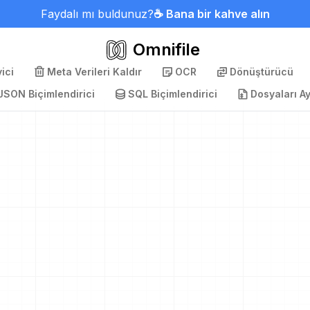
Faydalı mı buldunuz?
☕ Bana bir kahve alın
Omnifile
ici
Meta Verileri Kaldır
OCR
Dönüştürücü
JSON Biçimlendirici
SQL Biçimlendirici
Dosyaları Ay