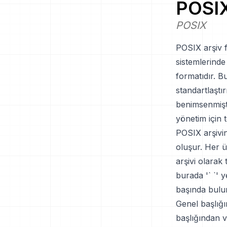
POSI
POSIX
POSIX arşiv f
sistemlerinde
formatıdır. 
standartlaştı
benimsenmişti
yönetim için 
POSIX arşivin
oluşur. Her ü
arşivi olarak 
burada '` `' 
başında bulu
Genel başlığı
başlığından v