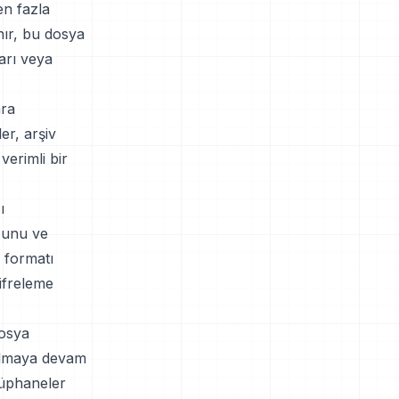
en fazla
ır, bu dosya
arı veya
ara
er, arşiv
erimli bir
ı
uğunu ve
 formatı
şifreleme
dosya
 olmaya devam
tüphaneler