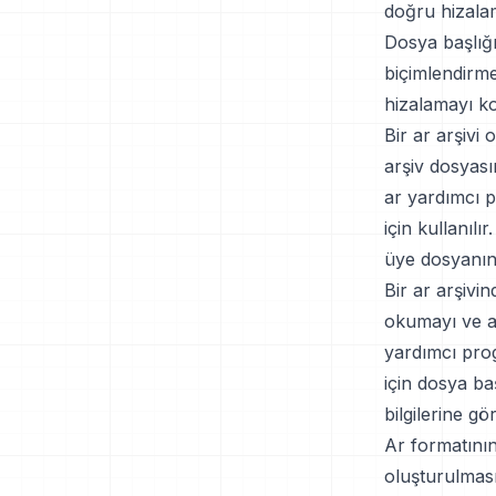
doğru hizalam
Dosya başlığı
biçimlendirme
hizalamayı ko
Bir ar arşivi
arşiv dosyası
ar yardımcı 
için kullanıl
üye dosyanın 
Bir ar arşivi
okumayı ve ar
yardımcı prog
için dosya ba
bilgilerine gö
Ar formatının
oluşturulması