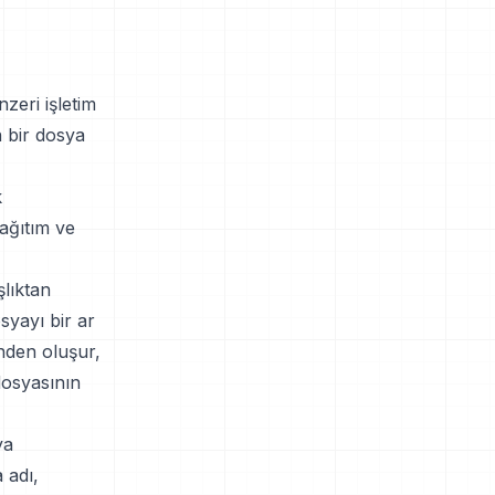
zeri işletim
n bir dosya
k
ağıtım ve
şlıktan
syayı bir ar
inden oluşur,
dosyasının
ya
 adı,