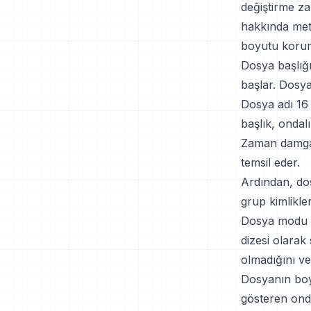
değiştirme z
hakkında meta 
boyutu koruma
Dosya başlığı
başlar. Dosya
Dosya adı 16
başlık, ondal
Zaman damgas
temsil eder.
Ardından, dos
grup kimlikler
Dosya modu ay
dizesi olarak
olmadığını ve
Dosyanın boyu
gösteren onda