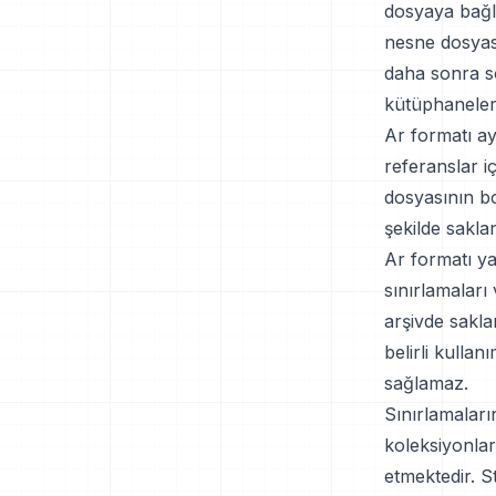
dosyaya bağla
nesne dosyas
daha sonra so
kütüphanelerl
Ar formatı ay
referanslar iç
dosyasının b
şekilde sakla
Ar formatı y
sınırlamaları
arşivde sakl
belirli kullan
sağlamaz.
Sınırlamalar
koleksiyonla
etmektedir. 