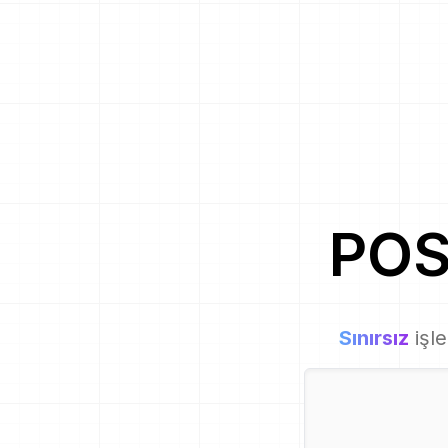
POS
Sınırsız
işl