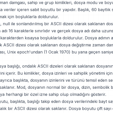
aman damgası, sahip ve grup kimlikleri, dosya modu ve boyu
veriler içeren sabit boyutlu bir yapıdır. Başlık, 60 baytlık s
k için boşluklarla doldurulur.
, null ile sonlandırılmış bir ASCII dizesi olarak saklanan do
 adı 16 karakterle sınırlıdır ve gerçek dosya adı daha uzunsa
 karakterden kısaysa boşluklarla doldurulur. Dosya adının 
ık ASCII dizesi olarak saklanan dosya değiştirme zaman damg
ı, Unix epoch'undan (1 Ocak 1970) bu yana geçen saniye 
ya başlığı, ondalık ASCII dizeleri olarak saklanan dosyanı
ini içerir. Bu kimlikler, dosya izinleri ve sahiplik yönetimi için 
rıca başlıkta, dosyanın izinlerini ve türünü temsil eden sek
 saklanır. Mod, dosyanın normal bir dosya, dizin, sembolik 
ya herhangi bir özel izne sahip olup olmadığını gösterir.
tu, başlıkta, başlığı takip eden dosya verilerindeki bayt say
lık bir ASCII dizesi olarak saklanır. Dosya boyutu çift sayı 