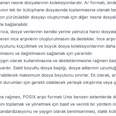
nan nesne dosyalarının koleksiyonlarıdır. Ar formatı, bird
ının tek bir kütüphane dosyasında toplanmasına olanak tan
n yürütülebilir dosyayı oluşturmak için diğer nesne dosyal
e bağlanabilir.
rıca, dosya verilerinin kendisi yerine yalnızca harici dosyal
eren ince arşivlerin oluşturulmasını da destekler. İnce arşivl
oyutunu küçültmek ve büyük dosya koleksiyonlarının daha v
nmasını ve dağıtılmasını sağlamak için yararlıdır.
aygın olarak kullanılmasına ve desteklenmesine rağmen baz
 vardır. Sabit boyutlu dosya başlığı, dosya adlarının uzunl
anabilecek maksimum dosya boyutunu sınırlar. Ek olarak, ar
ım durumları için gerekli olabilecek yerleşik sıkıştırma veya 
ına rağmen, POSIX arşiv formatı Unix benzeri sistemlerde 
rını toplamak ve yönetmek için basit ve verimli bir yöntem
Standardizasyonu ve yaygın olarak benimsenmesi, statik kü