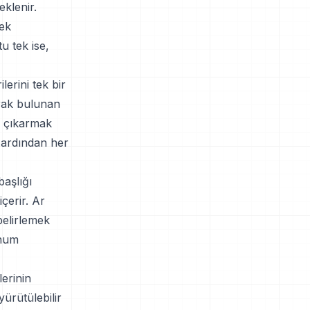
eklenir.
 ek
u tek ise,
lerini tek bir
arak bulunan
e çıkarmak
, ardından her
başlığı
çerir. Ar
belirlemek
onum
lerinin
ürütülebilir