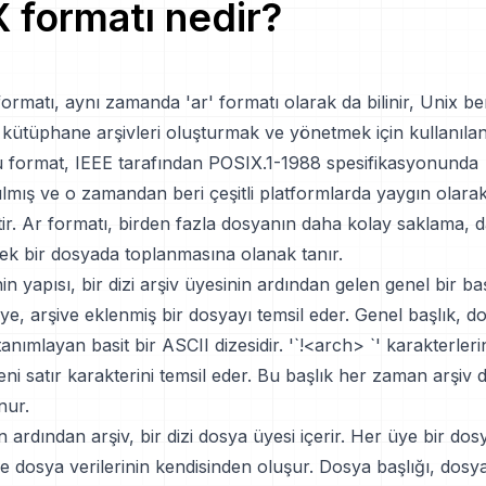
X
formatı nedir?
ormatı, aynı zamanda 'ar' formatı olarak da bilinir, Unix ben
 kütüphane arşivleri oluşturmak ve yönetmek için kullanıla
Bu format, IEEE tarafından POSIX.1-1988 spesifikasyonunda
rılmış ve o zamandan beri çeşitli platformlarda yaygın olara
r. Ar formatı, birden fazla dosyanın daha kolay saklama, d
tek bir dosyada toplanmasına olanak tanır.
in yapısı, bir dizi arşiv üyesinin ardından gelen genel bir ba
ye, arşive eklenmiş bir dosyayı temsil eder. Genel başlık, do
tanımlayan basit bir ASCII dizesidir. '`!<arch> `' karakterler
yeni satır karakterini temsil eder. Bu başlık her zaman arşiv 
nur.
n ardından arşiv, bir dizi dosya üyesi içerir. Her üye bir dos
e dosya verilerinin kendisinden oluşur. Dosya başlığı, dosya