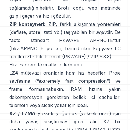
sağlamadığını
belirtir. Brotli çoğu web metninde
gzip'i geçer ve hızlı çözülür.
ZIP konteyneri:
ZIP, farklı sıkıştırma yöntemleri
(deflate, store, zstd vb.) taşıyabilen bir
arşiv
dir. De
facto standart PKWARE APPNOTE'tur
(bkz.
APPNOTE portalı
,
barındırılan kopya
ve LC
özetleri
ZIP File Format (PKWARE)
/
ZIP 6.3.3
).
Hız vs oran: formatların konumu
LZ4
mütevazı oranlarla ham hız hedefler.
Proje
sayfasına
(“extremely fast compression”) ve
frame formatına
bakın. RAM hızına yakın
dekompresyon gerektiren bellek içi cache'ler,
telemetri veya sıcak yollar için ideal.
XZ / LZMA
yüksek yoğunluk (yüksek oran) için
daha yavaş sıkıştırmayı göze alır. XZ bir
konteynerdir; asıl işi genelde LZMA/LZMA2 (LZ77