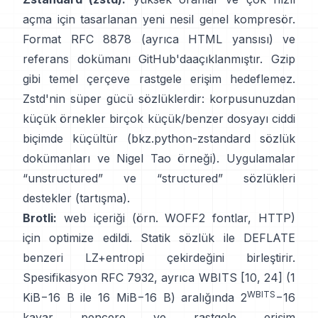
açma için tasarlanan yeni nesil genel kompresör.
Format
RFC 8878
(ayrıca
HTML yansısı
) ve
referans dokümanı
GitHub'da
açıklanmıştır. Gzip
gibi temel çerçeve
rastgele erişim hedeflemez
.
Zstd'nin süper gücü sözlüklerdir: korpusunuzdan
küçük örnekler birçok küçük/benzer dosyayı ciddi
biçimde küçültür (bkz.
python-zstandard sözlük
dokümanları
ve
Nigel Tao örneği
). Uygulamalar
“unstructured” ve “structured” sözlükleri
destekler
(tartışma)
.
Brotli:
web içeriği (örn. WOFF2 fontlar, HTTP)
için optimize edildi. Statik sözlük ile DEFLATE
benzeri LZ+entropi çekirdeğini birleştirir.
Spesifikasyon
RFC 7932
, ayrıca WBITS [10, 24] (1
WBITS
KiB−16 B ile 16 MiB−16 B) aralığında 2
−16
kayar pencere ve
rastgele erişim