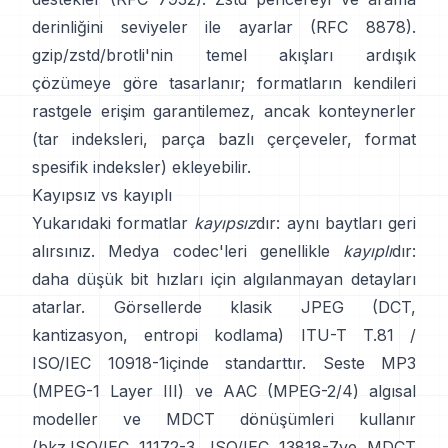
derinliğini seviyeler ile ayarlar
(RFC 8878)
.
gzip/zstd/brotli'nin temel akışları ardışık
çözümeye göre tasarlanır; formatların kendileri
rastgele erişim garantilemez
, ancak konteynerler
(tar indeksleri, parça bazlı çerçeveler, format
spesifik indeksler) ekleyebilir.
Kayıpsız vs kayıplı
Yukarıdaki formatlar
kayıpsız
dır: aynı baytları geri
alırsınız. Medya codec'leri genellikle
kayıplı
dır:
daha düşük bit hızları için algılanmayan detayları
atarlar. Görsellerde klasik JPEG (DCT,
kantizasyon, entropi kodlama)
ITU-T T.81 /
ISO/IEC 10918-1
içinde standarttır. Seste MP3
(MPEG-1 Layer III) ve AAC (MPEG-2/4) algısal
modeller ve MDCT dönüşümleri kullanır
(bkz.
ISO/IEC 11172-3
,
ISO/IEC 13818-7
ve MDCT