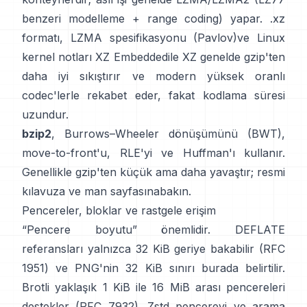
benzeri modelleme + range coding) yapar.
.xz
formatı
,
LZMA spesifikasyonu (Pavlov)
ve Linux
kernel notları
XZ Embedded
ile XZ genelde gzip'ten
daha iyi sıkıştırır ve modern yüksek oranlı
codec'lerle rekabet eder, fakat kodlama süresi
uzundur.
bzip2
,
Burrows–Wheeler dönüşümünü (BWT)
,
move-to-front'u, RLE'yi ve Huffman'ı kullanır.
Genellikle gzip'ten küçük ama daha yavaştır;
resmi
kılavuza
ve
man sayfasına
bakın.
Pencereler, bloklar ve rastgele erişim
“Pencere boyutu” önemlidir. DEFLATE
referansları yalnızca 32 KiB geriye bakabilir
(RFC
1951)
ve PNG'nin 32 KiB sınırı
burada belirtilir
.
Brotli yaklaşık 1 KiB ile 16 MiB arası pencereleri
destekler
(RFC 7932)
. Zstd pencereyi ve arama