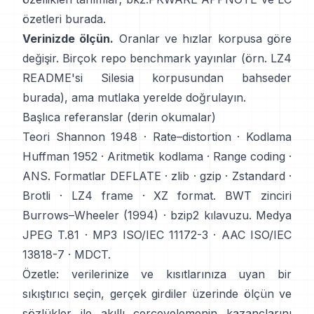
özetleri
burada
.
Verinizde ölçün.
Oranlar ve hızlar korpusa göre
değişir. Birçok repo benchmark yayınlar (örn. LZ4
README'si Silesia korpusundan bahseder
burada
), ama mutlaka yerelde doğrulayın.
Başlıca referanslar (derin okumalar)
Teori
Shannon 1948
·
Rate–distortion
· Kodlama
Huffman 1952
·
Aritmetik kodlama
·
Range coding
·
ANS
. Formatlar
DEFLATE
·
zlib
·
gzip
·
Zstandard
·
Brotli
·
LZ4 frame
·
XZ format
. BWT zinciri
Burrows–Wheeler (1994)
·
bzip2 kılavuzu
. Medya
JPEG T.81
·
MP3 ISO/IEC 11172-3
·
AAC ISO/IEC
13818-7
·
MDCT
.
Özetle: verilerinize ve kısıtlarınıza uyan bir
sıkıştırıcı seçin, gerçek girdiler üzerinde ölçün ve
sözlükler ile akıllı çerçevelemenin kazançlarını