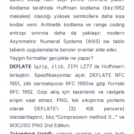
Kodlama tarafında
Huffman kodlama
(bkz.
1952
makalesi
) olasılığı yüksek sembollere daha kısa
kodlar verir.
Aritmetik kodlama
ve
range coding
entropi sınırına daha da yaklaşır; modern
Asymmetric Numeral Systems (ANS)
ise tablo
tabanlı uygulamalarla benzer oranlar elde eder.
Yaygın formatlar gerçekte ne yapar?
DEFLATE
(
,
,
) LZ77 ile Huffman'ı
gzip
zlib
ZIP
birleştirir. Spesifikasyonlar açık: DEFLATE
RFC
1951
, zlib sarmalayıcısı
RFC 1950
ve gzip formatı
RFC 1952
. Gzip akış için tasarlandı ve
rastgele
erişim vaat etmez
. PNG, tek sıkıştırma yöntemi
olarak DEFLATE'i (32 KiB pencere)
standartlaştırır; bkz.
“Compression method 0…”
ve
W3C/ISO PNG 2nd Edition
.
Zstandard (zstd):
yüksek oranlar ve çok hızlı