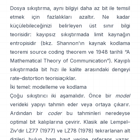
Dosya sıkıştırma, aynı bilgiyi daha az bit ile temsil
etmek için fazlalıkları azaltır. Ne kadar
küçülebileceğinizi belirleyen üst sınır bilgi
teorisidir: kayıpsız sıkıştırmada limit kaynağın
entropisidir (bkz. Shannon'ın kaynak kodlama
teoremi
source coding theorem
ve 1948 tarihli
“A
Mathematical Theory of Communication”
). Kayıplı
sıkıştırmada bit hızı ile kalite arasındaki dengeyi
rate–distortion teorisi
açıklar.
İki temel: modelleme ve kodlama
Çoğu sıkıştırıcı iki aşamalıdır. Önce bir
model
verideki yapıyı tahmin eder veya ortaya çıkarır.
Ardından bir
coder
bu tahminleri neredeyse
optimal bit kalıplarına çevirir. Klasik aile Lempel–
Ziv'dir
LZ77 (1977)
ve LZ78 (1978) tekrarlanan alt
dizileri bulup ham bayt yerine referans yazar.