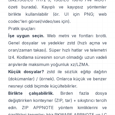
özeti
burada
). Kayıplı ve kayıpsız yöntemler
birlikte kullanılabilir (ör. UI için PNG; web
codec'leri görsel/video/ses için).
Pratik ipuçları
İşe uygun seçin.
Web metni ve fontları
brotli
.
Genel dosyalar ve yedekler
zstd
(hızlı açma ve
oran/zaman takası). Süper hızlı hatlar ve telemetri
lz4
. Kodlama süresinin sorun olmadığı uzun vadeli
arşivlerde maksimum yoğunluk
xz/LZMA
.
Küçük dosyalar?
zstd ile sözlük eğitip dağıtın
(dokümanlar)
/
(örnek)
. Onlarca küçük ve benzer
nesneyi ciddi biçimde küçültebilirler.
Birlikte çalışabilirlik.
Birden fazla dosya
değiştirirken konteyner (ZIP, tar) + sıkıştırıcı tercih
edin. ZIP APPNOTE yöntem kimliklerini ve
özellikleri tanımlar; bkz.
PKWARE APPNOTE
ve LC