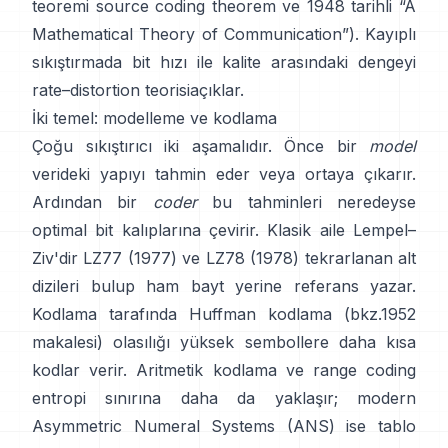
teoremi
source coding theorem
ve 1948 tarihli
“A
Mathematical Theory of Communication”
). Kayıplı
sıkıştırmada bit hızı ile kalite arasındaki dengeyi
rate–distortion teorisi
açıklar.
İki temel: modelleme ve kodlama
Çoğu sıkıştırıcı iki aşamalıdır. Önce bir
model
verideki yapıyı tahmin eder veya ortaya çıkarır.
Ardından bir
coder
bu tahminleri neredeyse
optimal bit kalıplarına çevirir. Klasik aile Lempel–
Ziv'dir
LZ77 (1977)
ve LZ78 (1978) tekrarlanan alt
dizileri bulup ham bayt yerine referans yazar.
Kodlama tarafında
Huffman kodlama
(bkz.
1952
makalesi
) olasılığı yüksek sembollere daha kısa
kodlar verir.
Aritmetik kodlama
ve
range coding
entropi sınırına daha da yaklaşır; modern
Asymmetric Numeral Systems (ANS)
ise tablo