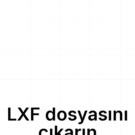
LXF
dosyasını
çıkarın