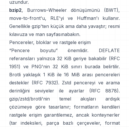
uzundur.
bzip2
,
Burrows–Wheeler dönüşümünü (BWT)
,
move-to-front'u, RLE'yi ve Huffman'ı kullanır.
Genellikle gzip'ten küçük ama daha yavaştır;
resmi
kılavuza
ve
man sayfasına
bakın.
Pencereler, bloklar ve rastgele erişim
“Pencere boyutu” önemlidir. DEFLATE
referansları yalnızca 32 KiB geriye bakabilir
(RFC
1951)
ve PNG'nin 32 KiB sınırı
burada belirtilir
.
Brotli yaklaşık 1 KiB ile 16 MiB arası pencereleri
destekler
(RFC 7932)
. Zstd pencereyi ve arama
derinliğini seviyeler ile ayarlar
(RFC 8878)
.
gzip/zstd/brotli'nin temel akışları ardışık
çözümeye göre tasarlanır; formatların kendileri
rastgele erişim garantilemez
, ancak konteynerler
(tar indeksleri, parça bazlı çerçeveler, format