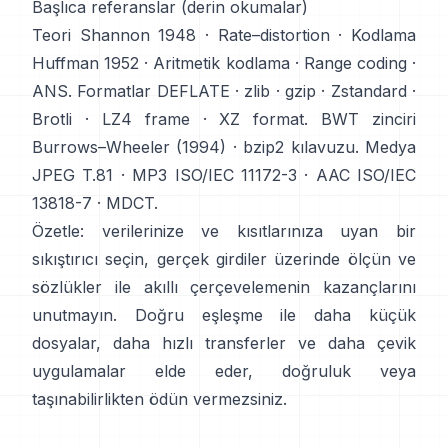
Başlıca referanslar (derin okumalar)
Teori
Shannon 1948
·
Rate–distortion
· Kodlama
Huffman 1952
·
Aritmetik kodlama
·
Range coding
·
ANS
. Formatlar
DEFLATE
·
zlib
·
gzip
·
Zstandard
·
Brotli
·
LZ4 frame
·
XZ format
. BWT zinciri
Burrows–Wheeler (1994)
·
bzip2 kılavuzu
. Medya
JPEG T.81
·
MP3 ISO/IEC 11172-3
·
AAC ISO/IEC
13818-7
·
MDCT
.
Özetle: verilerinize ve kısıtlarınıza uyan bir
sıkıştırıcı seçin, gerçek girdiler üzerinde ölçün ve
sözlükler ile akıllı çerçevelemenin kazançlarını
unutmayın. Doğru eşleşme ile daha küçük
dosyalar, daha hızlı transferler ve daha çevik
uygulamalar elde eder, doğruluk veya
taşınabilirlikten ödün vermezsiniz.