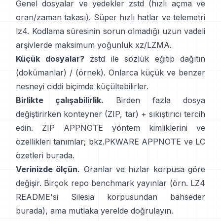
Genel dosyalar ve yedekler
zstd
(hızlı açma ve
oran/zaman takası). Süper hızlı hatlar ve telemetri
lz4
. Kodlama süresinin sorun olmadığı uzun vadeli
arşivlerde maksimum yoğunluk
xz/LZMA
.
Küçük dosyalar?
zstd ile sözlük eğitip dağıtın
(dokümanlar)
/
(örnek)
. Onlarca küçük ve benzer
nesneyi ciddi biçimde küçültebilirler.
Birlikte çalışabilirlik.
Birden fazla dosya
değiştirirken konteyner (ZIP, tar) + sıkıştırıcı tercih
edin. ZIP APPNOTE yöntem kimliklerini ve
özellikleri tanımlar; bkz.
PKWARE APPNOTE
ve LC
özetleri
burada
.
Verinizde ölçün.
Oranlar ve hızlar korpusa göre
değişir. Birçok repo benchmark yayınlar (örn. LZ4
README'si Silesia korpusundan bahseder
burada
), ama mutlaka yerelde doğrulayın.