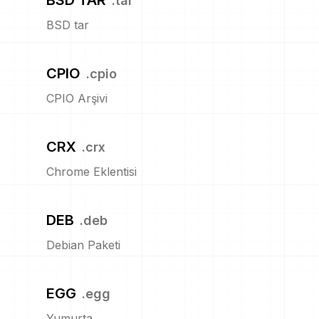
BSD TAR
.
tar
BSD tar
CPIO
.
cpio
CPIO Arşivi
CRX
.
crx
Chrome Eklentisi
DEB
.
deb
Debian Paketi
EGG
.
egg
Yumurta