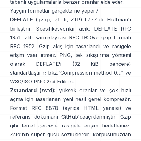
tabanlı uygulamalarla benzer oranlar elde eder.
Yaygın formatlar gerçekte ne yapar?
DEFLATE
(
,
,
) LZ77 ile Huffman'ı
gzip
zlib
ZIP
birleştirir. Spesifikasyonlar açık: DEFLATE
RFC
1951
, zlib sarmalayıcısı
RFC 1950
ve gzip formatı
RFC 1952
. Gzip akış için tasarlandı ve
rastgele
erişim vaat etmez
. PNG, tek sıkıştırma yöntemi
olarak DEFLATE'i (32 KiB pencere)
standartlaştırır; bkz.
“Compression method 0…”
ve
W3C/ISO PNG 2nd Edition
.
Zstandard (zstd):
yüksek oranlar ve çok hızlı
açma için tasarlanan yeni nesil genel kompresör.
Format
RFC 8878
(ayrıca
HTML yansısı
) ve
referans dokümanı
GitHub'da
açıklanmıştır. Gzip
gibi temel çerçeve
rastgele erişim hedeflemez
.
Zstd'nin süper gücü sözlüklerdir: korpusunuzdan