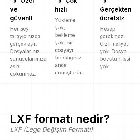
Özel
Çok
ve
hızlı
Gerçekten
güvenli
ücretsiz
Yükleme
yok,
Her şey
Hesap
bekleme
tarayıcınızda
gerekmez.
yok. Bir
gerçekleşir.
Gizli maliyet
dosyayı
Dosyalarınız
yok. Dosya
bıraktığınız
sunucularımıza
boyutu hilesi
anda
asla
yok.
dönüştürün.
dokunmaz.
LXF
formatı nedir?
LXF (Lego Değişim Formatı)