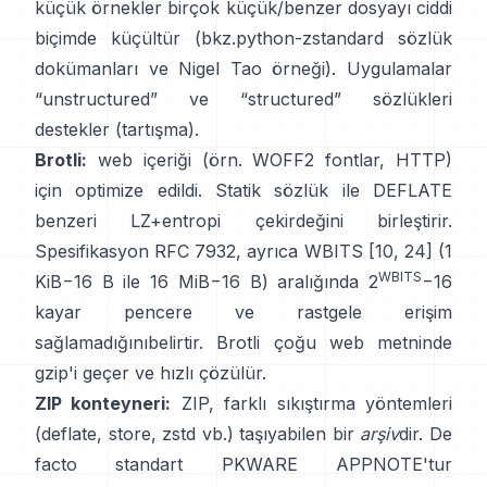
küçük örnekler birçok küçük/benzer dosyayı ciddi
biçimde küçültür (bkz.
python-zstandard sözlük
dokümanları
ve
Nigel Tao örneği
). Uygulamalar
“unstructured” ve “structured” sözlükleri
destekler
(tartışma)
.
Brotli:
web içeriği (örn. WOFF2 fontlar, HTTP)
için optimize edildi. Statik sözlük ile DEFLATE
benzeri LZ+entropi çekirdeğini birleştirir.
Spesifikasyon
RFC 7932
, ayrıca WBITS [10, 24] (1
WBITS
KiB−16 B ile 16 MiB−16 B) aralığında 2
−16
kayar pencere ve
rastgele erişim
sağlamadığını
belirtir. Brotli çoğu web metninde
gzip'i geçer ve hızlı çözülür.
ZIP konteyneri:
ZIP, farklı sıkıştırma yöntemleri
(deflate, store, zstd vb.) taşıyabilen bir
arşiv
dir. De
facto standart PKWARE APPNOTE'tur