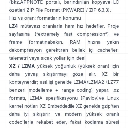
(bkz.
APPNOTE portalı
,
barındırılan kopya
ve LC
özetleri
ZIP File Format (PKWARE)
/
ZIP 6.3.3
).
Hız vs oran: formatların konumu
LZ4
mütevazı oranlarla ham hız hedefler.
Proje
sayfasına
(“extremely fast compression”) ve
frame formatına
bakın. RAM hızına yakın
dekompresyon gerektiren bellek içi cache'ler,
telemetri veya sıcak yollar için ideal.
XZ / LZMA
yüksek yoğunluk (yüksek oran) için
daha yavaş sıkıştırmayı göze alır. XZ bir
konteynerdir; asıl işi genelde LZMA/LZMA2 (LZ77
benzeri modelleme + range coding) yapar.
.xz
formatı
,
LZMA spesifikasyonu (Pavlov)
ve Linux
kernel notları
XZ Embedded
ile XZ genelde gzip'ten
daha iyi sıkıştırır ve modern yüksek oranlı
codec'lerle rekabet eder, fakat kodlama süresi