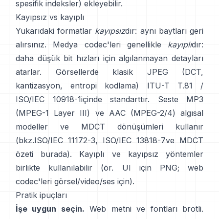
spesifik indeksler) ekleyebilir.
Kayıpsız vs kayıplı
Yukarıdaki formatlar
kayıpsız
dır: aynı baytları geri
alırsınız. Medya codec'leri genellikle
kayıplı
dır:
daha düşük bit hızları için algılanmayan detayları
atarlar. Görsellerde klasik JPEG (DCT,
kantizasyon, entropi kodlama)
ITU-T T.81 /
ISO/IEC 10918-1
içinde standarttır. Seste MP3
(MPEG-1 Layer III) ve AAC (MPEG-2/4) algısal
modeller ve MDCT dönüşümleri kullanır
(bkz.
ISO/IEC 11172-3
,
ISO/IEC 13818-7
ve MDCT
özeti
burada
). Kayıplı ve kayıpsız yöntemler
birlikte kullanılabilir (ör. UI için PNG; web
codec'leri görsel/video/ses için).
Pratik ipuçları
İşe uygun seçin.
Web metni ve fontları
brotli
.