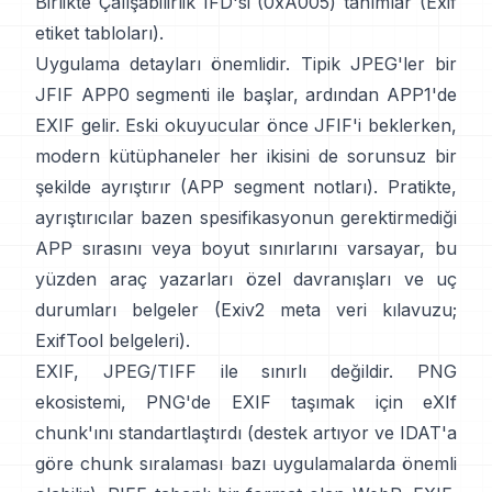
Birlikte Çalışabilirlik IFD'si (0xA005) tanımlar (
Exif
etiket tabloları
).
Uygulama detayları önemlidir. Tipik JPEG'ler bir
JFIF APP0 segmenti ile başlar, ardından APP1'de
EXIF gelir. Eski okuyucular önce JFIF'i beklerken,
modern kütüphaneler her ikisini de sorunsuz bir
şekilde ayrıştırır (
APP segment notları
). Pratikte,
ayrıştırıcılar bazen spesifikasyonun gerektirmediği
APP sırasını veya boyut sınırlarını varsayar, bu
yüzden araç yazarları özel davranışları ve uç
durumları belgeler (
Exiv2 meta veri kılavuzu
;
ExifTool belgeleri
).
EXIF, JPEG/TIFF ile sınırlı değildir. PNG
ekosistemi, PNG'de EXIF taşımak için
eXIf
chunk'ını
standartlaştırdı (destek artıyor ve IDAT'a
göre chunk sıralaması bazı uygulamalarda önemli