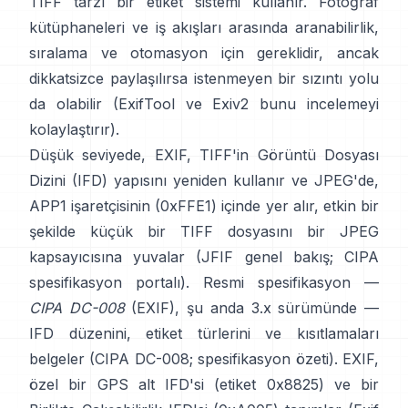
TIFF tarzı
bir etiket sistemi kullanır. Fotoğraf
kütüphaneleri ve iş akışları arasında aranabilirlik,
sıralama ve otomasyon için gereklidir, ancak
dikkatsizce paylaşılırsa istenmeyen bir sızıntı yolu
da olabilir (
ExifTool
ve
Exiv2
bunu incelemeyi
kolaylaştırır).
Düşük seviyede, EXIF, TIFF'in Görüntü Dosyası
Dizini (IFD) yapısını yeniden kullanır ve JPEG'de,
APP1 işaretçisinin (0xFFE1) içinde yer alır, etkin bir
şekilde küçük bir TIFF dosyasını bir JPEG
kapsayıcısına yuvalar (
JFIF genel bakış
;
CIPA
spesifikasyon portalı
). Resmi spesifikasyon —
CIPA DC-008
(EXIF), şu anda 3.x sürümünde —
IFD düzenini, etiket türlerini ve kısıtlamaları
belgeler (
CIPA DC-008
;
spesifikasyon özeti
). EXIF,
özel bir GPS alt IFD'si (etiket 0x8825) ve bir