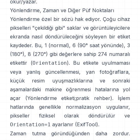
okur/yazar.
Yönlendirme, Zaman ve Diğer Püf Noktaları
Yönlendirme özel bir sözü hak ediyor. Çoğu cihaz
pikselleri "çekildiği gibi" saklar ve görüntüleyicilere
ekranda nasıl döndürüleceğini söyleyen bir etiket
kaydeder. Bu, 1 (normal), 6 (90° saat yönünde), 3
(180°), 8 (270°) gibi değerlere sahip 274 numaralı
etikettir (
). Bu etikete uyulmaması
Orientation
veya yanlış güncellenmesi, yan fotoğraflara,
küçük resim uyuşmazlıklarına ve sonraki
aşamalardaki makine öğrenmesi hatalarına yol
açar (
Yönlendirme etiketi
;
pratik rehber
). İşlem
hatlarında genellikle normalizasyon uygulanır,
pikseller fiziksel olarak döndürülür ve
ayarlanır (
ExifTool
).
Orientation=1
Zaman tutma göründüğünden daha zordur.