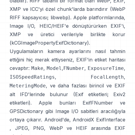
olabilir). RIFF tabanlı bir format olan WebP, EXIF,
XMP ve ICC'yi özel chunk'larda barındırır (
WebP
RIFF kapsayıcısı
;
libwebp
). Apple platformlarında,
Image I/O
, HEIC/HEIF'e dönüştürürken EXIF'i,
XMP ve üretici verileriyle birlikte korur
(
kCGImagePropertyExifDictionary
).
Uygulamaların kamera ayarlarını nasıl tahmin
ettiğini hiç merak ettiyseniz, EXIF'in etiket haritası
cevaptır:
,
,
,
,
Make
Model
FNumber
ExposureTime
,
,
ISOSpeedRatings
FocalLength
, ve daha fazlası birincil ve EXIF
MeteringMode
alt IFD'lerinde bulunur (
Exif etiketleri
;
Exiv2
etiketleri
). Apple bunları
ExifFNumber
ve
GPSDictionary
gibi Image I/O sabitleri aracılığıyla
ortaya çıkarır. Android'de,
AndroidX ExifInterface
, JPEG, PNG, WebP ve HEIF arasında EXIF