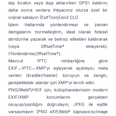
dışı bırakın veya dışa aktarırken GPS'i kaldırın;
daha sonra verilere ihtiyacınız olursa özel bir
orijinal saklayın (
ExifTool
;
Exiv2 CLI
).
İşlem hatlarında yönlendirmeyi ve zaman
damgalarını normalleştirin, ideal olarak fiziksel
döndürme yazarak ve belirsiz etiketleri kaldırarak
(veya OffsetTime* ekleyerek).
(
Yönlendirme
;
OffsetTime*
).
Mevcut
IPTC
rehberliğine göre
EXIF↔IPTC↔XMP'yi eşleyerek açıklayıcı meta
verileri (krediler/haklar) koruyun ve zengin,
genişletilebilir alanlar için
XMP
'yi tercih edin.
PNG/WebP/HEIF için, kütüphanelerinizin modern
EXIF/XMP konumlarını gerçekten
okuyup/yazdığını doğrulayın; JPEG ile eşitlik
varsaymayın (
PNG eXIf
;
WebP kapsayıcısı
;
Image