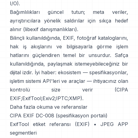
I/O
).
Bağımlılıkları güncel tutun; meta veriler,
ayrıştırıcılara yönelik saldırılar için sıkça hedef
alınır (
libexif danışmanlıkları
).
Bilinçli kullanıldığında, EXIF, fotoğraf kataloglarını,
hak iş akışlarını ve bilgisayarla görme işlem
hatlarını güçlendiren temel bir unsurdur. Safça
kullanıldığında, paylaşmak istemeyebileceğiniz bir
dijital izdir. İyi haber: ekosistem — spesifikasyonlar,
işletim sistemi API'leri ve araçlar — ihtiyacınız olan
kontrolü size verir (
CIPA
EXIF
;
ExifTool
;
Exiv2
;
IPTC
;
XMP
).
Daha fazla okuma ve referanslar
CIPA EXIF DC-008 (spesifikasyon portalı)
ExifTool etiket referansı (EXIF)
•
JPEG APP
segmentleri