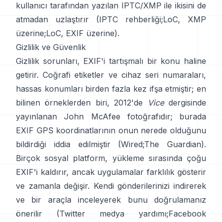
kullanıcı tarafından yazılan IPTC/XMP ile ikisini de
atmadan uzlaştırır (
IPTC rehberliği
;
LoC, XMP
üzerine
;
LoC, EXIF üzerine
).
Gizlilik ve Güvenlik
Gizlilik sorunları, EXIF'i tartışmalı bir konu haline
getirir. Coğrafi etiketler ve cihaz seri numaraları,
hassas konumları birden fazla kez ifşa etmiştir; en
bilinen örneklerden biri, 2012'de
Vice
dergisinde
yayınlanan John McAfee fotoğrafıdır; burada
EXIF GPS koordinatlarının onun nerede olduğunu
bildirdiği iddia edilmiştir (
Wired
;
The Guardian
).
Birçok sosyal platform, yükleme sırasında çoğu
EXIF'i kaldırır, ancak uygulamalar farklılık gösterir
ve zamanla değişir. Kendi gönderilerinizi indirerek
ve bir araçla inceleyerek bunu doğrulamanız
önerilir (
Twitter medya yardımı
;
Facebook