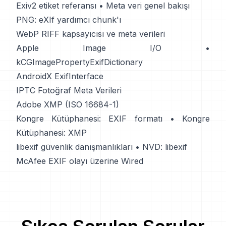
Exiv2 etiket referansı
•
Meta veri genel bakışı
PNG: eXIf yardımcı chunk'ı
WebP RIFF kapsayıcısı ve meta verileri
Apple Image I/O
•
kCGImagePropertyExifDictionary
AndroidX ExifInterface
IPTC Fotoğraf Meta Verileri
Adobe XMP (ISO 16684-1)
Kongre Kütüphanesi: EXIF formatı
•
Kongre
Kütüphanesi: XMP
libexif güvenlik danışmanlıkları
•
NVD: libexif
McAfee EXIF olayı üzerine Wired