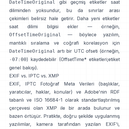
gibi geçmiş etiketler saat
DateTimeOriginal
diliminden yoksundur, bu da sınırlar arası
çekimleri belirsiz hale getirir. Daha yeni etiketler
saat dilimi bilgisi ekler — örneğin,
— böylece yazılım,
OffsetTimeOriginal
mantıklı sıralama ve coğrafi korelasyon için
artı bir UTC ofseti (örneğin,
DateTimeOriginal
) kaydedebilir (
OffsetTime* etiketleri
;
etiket
-07:00
genel bakışı
).
EXIF vs. IPTC vs. XMP
EXIF,
IPTC Fotoğraf Meta Verileri
(başlıklar,
yaratıcılar, haklar, konular) ve Adobe'nin RDF
tabanlı ve ISO 16684-1 olarak standartlaştırılmış
çerçevesi olan
XMP
ile bir arada bulunur ve
bazen örtüşür. Pratikte, doğru şekilde uygulanmış
yazılımlar, kamera tarafından yazılan EXIF'i,